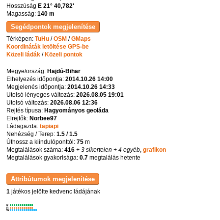
Hosszúság
E 21° 40,782'
Magasság:
140 m
Térképen:
TuHu
/
OSM
/
GMaps
Koordináták letöltése GPS-be
Közeli ládák
/
Közeli pontok
Megye/ország:
Hajdú-Bihar
Elhelyezés időpontja:
2014.10.26 14:00
Megjelenés időpontja:
2014.10.26 14:33
Utolsó lényeges változás:
2026.08.05 19:01
Utolsó változás:
2026.08.06 12:36
Rejtés típusa:
Hagyományos geoláda
Elrejtők:
Norbee97
Ládagazda:
tapiapi
Nehézség / Terep:
1.5 / 1.5
Úthossz a kiindulóponttól:
75
m
Megtalálások száma:
416
+ 3 sikertelen
+ 4 egyéb
,
grafikon
Megtalálások gyakorisága:
0.7
megtalálás hetente
1
játékos jelölte kedvenc ládájának
K
R
W