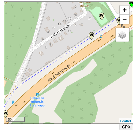
+
−
50 m
Leaflet
GPX