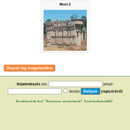
Most-2
Bejelentkezés
név:
jelszó:
tárolás
[
regisztráció
]
[
turistautak.hu
] [
hasznos apróságok
] [
jogi tudnivalók
]
[
e-mail
] [
impresszum
]