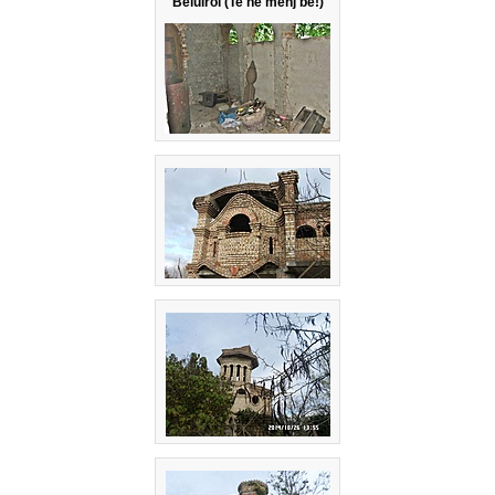
Belülről (
Te ne menj be!
)