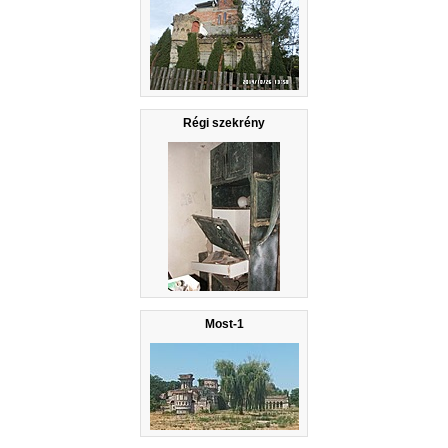
Régi szekrény
Most-1