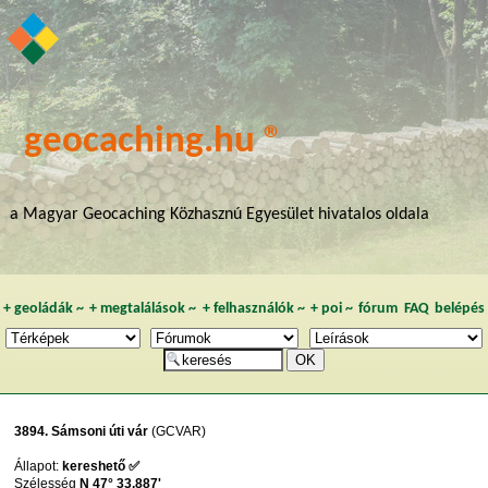
geocaching.hu ®
a Magyar Geocaching Közhasznú Egyesület hivatalos oldala
+
geoládák
~
+
megtalálások
~
+
felhasználók
~
+
poi
~
fórum
FAQ
belépés
3894. Sámsoni úti vár
(GCVAR)
Állapot:
kereshető ✅
Szélesség
N 47° 33,887'