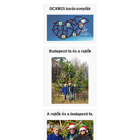
GCXM15 karácsonyfák
Budapesti fa és a rejtők
A rejtők és a budapesti fa.