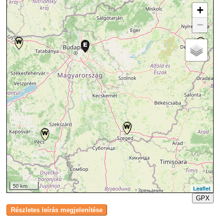
+
−
50 km
Leaflet
GPX