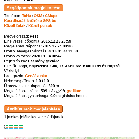
Térképen:
TuHu
/
OSM
/
GMaps
Koordináták letöltése GPS-be
Közeli ládák
/
Közeli pontok
Megye/ország:
Pest
Elhelyezés időpontja:
2015.12.23 23:59
Megjelenés időpontja:
2015.12.24 00:00
Utolsó lényeges változás:
2016.01.22 11:00
Utolsó változás:
2020.01.04 08:42
Rejtés típusa:
Esemény geoláda
Elrejtők:
Togo, Bajuszcica, Cila, 13, JAck:66:, Kakukkos és Hajszál,
Várhelyi
Ládagazda:
GeoJézuska
Nehézség / Terep:
1.0 / 1.0
Úthossz a kiindulóponttól:
300
m
Megtalálások száma:
509
+ 8 egyéb
,
grafikon
Megtalálások gyakorisága:
0.9
megtalálás hetente
1
játékos jelölte kedvenc ládájának
K
R
W