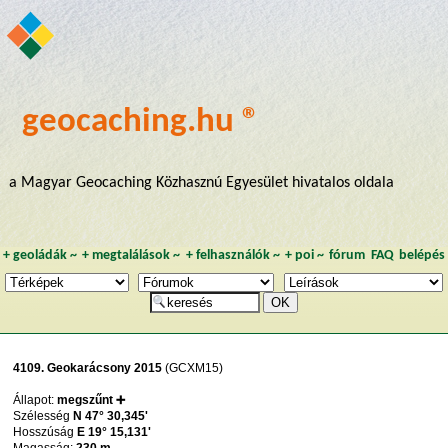
geocaching.hu ®
a Magyar Geocaching Közhasznú Egyesület hivatalos oldala
+
geoládák
~
+
megtalálások
~
+
felhasználók
~
+
poi
~
fórum
FAQ
belépés
4109. Geokarácsony 2015
(GCXM15)
Állapot:
megszűnt ➕
Szélesség
N 47° 30,345'
Hosszúság
E 19° 15,131'
Magasság:
230 m