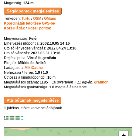
Magasság:
124 m
Térképen:
TuHu
/
OSM
/
GMaps
Koordináták letöltése GPS-be
Közeli ládák
/
Közeli pontok
Megye/ország:
Fejér
Elhelyezés időpontja:
2002.10.05 14:16
Utolsó lényeges változás:
2022.04.24 13:10
Utolsó változás:
2023.03.31 13:16
Rejtés típusa:
Virtuális geoláda
Elrejtők:
Miklós és Anikó
Ládagazda:
MikiCache
Nehézség / Terep:
1.0 / 1.0
Úthossz a kiindulóponttól:
10
m
Megtalálások száma:
1185
+ 10 sikertelen
+ 11 egyéb
,
grafikon
Megtalálások gyakorisága:
1.0
megtalálás hetente
1
játékos jelölte kedvenc ládájának
K
R
W
+