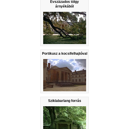
Évszázados tölgy
árnyékából
Portikusz a kocsifelhajtóval
Sziklabarlang forrás