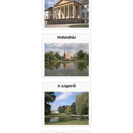
Hollandház
A szigetről