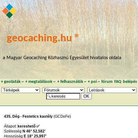
geocaching.hu ®
a Magyar Geocaching Közhasznú Egyesület hivatalos oldala
+
geoládák
~
+
megtalálások
~
+
felhasználók
~
+
poi
~
fórum
FAQ
belépés
435. Dég - Festetics kastély
(GCDeFe)
Állapot:
kereshető ✅
Szélesség
N 46° 52,582'
Hosszúság
E 18° 25,997'