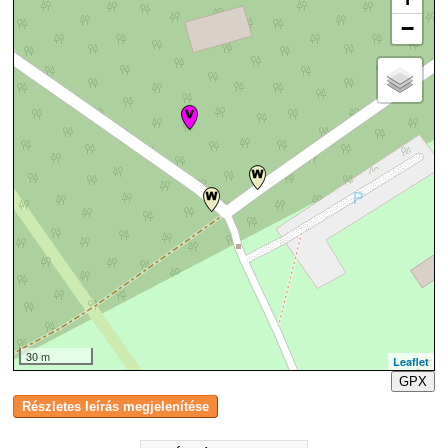
−
30 m
Leaflet
GPX