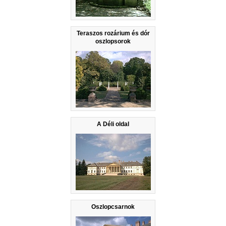
Teraszos rozárium és dór
oszlopsorok
A Déli oldal
Oszlopcsarnok