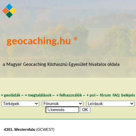
geocaching.hu ®
a Magyar Geocaching Közhasznú Egyesület hivatalos oldala
+
geoládák
~
+
megtalálások
~
+
felhasználók
~
+
poi
~
fórum
FAQ
belépés
4301. Westernfalu
(GCWEST)