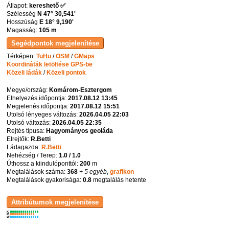
Állapot:
kereshető ✅
Szélesség
N 47° 30,541'
Hosszúság
E 18° 9,190'
Magasság:
105 m
Térképen:
TuHu
/
OSM
/
GMaps
Koordináták letöltése GPS-be
Közeli ládák
/
Közeli pontok
Megye/ország:
Komárom-Esztergom
Elhelyezés időpontja:
2017.08.12 13:45
Megjelenés időpontja:
2017.08.12 15:51
Utolsó lényeges változás:
2026.04.05 22:03
Utolsó változás:
2026.04.05 22:35
Rejtés típusa:
Hagyományos geoláda
Elrejtők:
R.Betti
Ládagazda:
R.Betti
Nehézség / Terep:
1.0 / 1.0
Úthossz a kiindulóponttól:
200
m
Megtalálások száma:
368
+ 5 egyéb
,
grafikon
Megtalálások gyakorisága:
0.8
megtalálás hetente
K
R
W