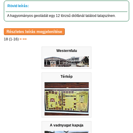
A hagyományos geoládát egy 12 törzsű diófánál találod talajszínen.
18 (1-16)
>
>>
Westernfalu
Térkép
A vadnyugat kapuja