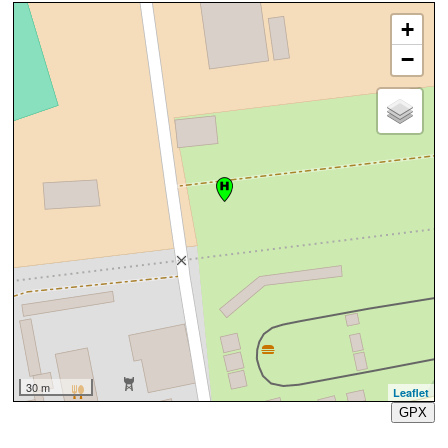
+
−
30 m
Leaflet
GPX