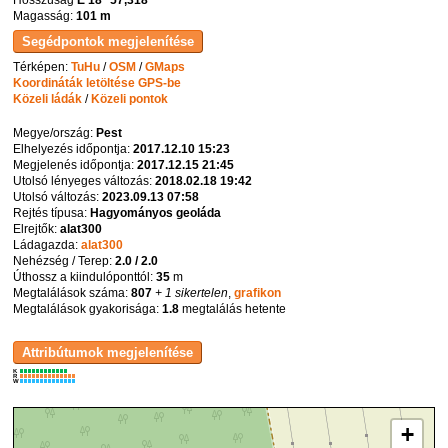
Magasság:
101 m
Térképen:
TuHu
/
OSM
/
GMaps
Koordináták letöltése GPS-be
Közeli ládák
/
Közeli pontok
Megye/ország:
Pest
Elhelyezés időpontja:
2017.12.10 15:23
Megjelenés időpontja:
2017.12.15 21:45
Utolsó lényeges változás:
2018.02.18 19:42
Utolsó változás:
2023.09.13 07:58
Rejtés típusa:
Hagyományos geoláda
Elrejtők:
alat300
Ládagazda:
alat300
Nehézség / Terep:
2.0 / 2.0
Úthossz a kiindulóponttól:
35
m
Megtalálások száma:
807
+ 1 sikertelen
,
grafikon
Megtalálások gyakorisága:
1.8
megtalálás hetente
K
R
W
+