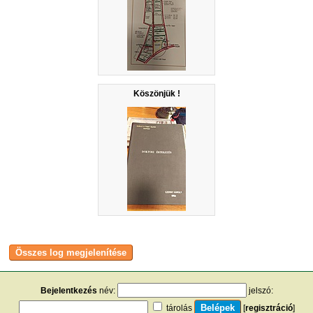
Köszönjük !
Bejelentkezés
név:
jelszó:
tárolás
[
regisztráció
]