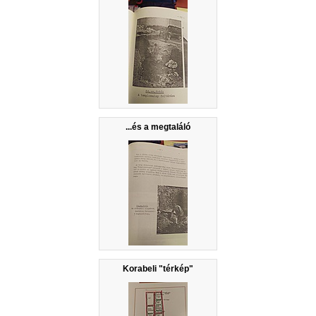
...és a megtaláló
Korabeli "térkép"