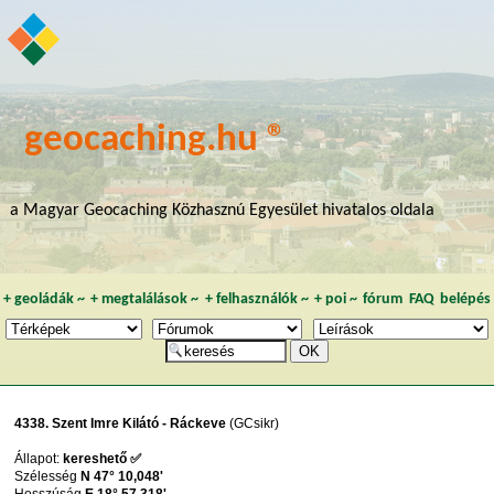
geocaching.hu ®
a Magyar Geocaching Közhasznú Egyesület hivatalos oldala
+
geoládák
~
+
megtalálások
~
+
felhasználók
~
+
poi
~
fórum
FAQ
belépés
4338. Szent Imre Kilátó - Ráckeve
(GCsikr)
Állapot:
kereshető ✅
Szélesség
N 47° 10,048'
Hosszúság
E 18° 57,318'