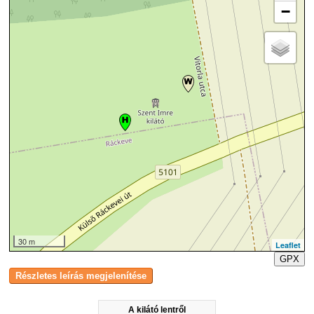
−
30 m
Leaflet
GPX
A kilátó lentről