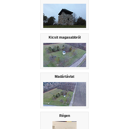
Kicsit magasabbról
Madártávlat
Régen