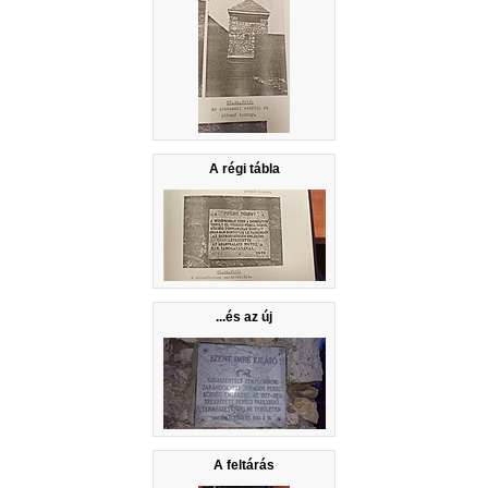
A régi tábla
...és az új
A feltárás