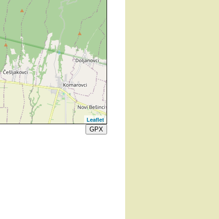
Leaflet
GPX