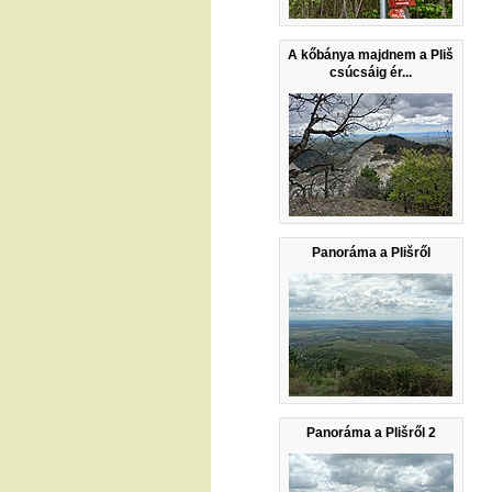
A kőbánya majdnem a Pliš
csúcsáig ér...
Panoráma a Plišről
Panoráma a Plišről 2