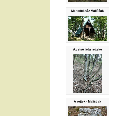
Menedékház Mališćak
Az első láda rejteke
A rejtek - Mališćak