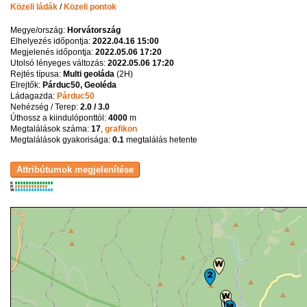
Közeli ládák
/
Közeli pontok
Megye/ország:
Horvátország
Elhelyezés időpontja:
2022.04.16 15:00
Megjelenés időpontja:
2022.05.06 17:20
Utolsó lényeges változás:
2022.05.06 17:20
Rejtés típusa:
Multi geoláda
(
2H
)
Elrejtők:
Párduc50, Geoléda
Ládagazda:
Párduc50
Nehézség / Terep:
2.0 / 3.0
Úthossz a kiindulóponttól:
4000
m
Megtalálások száma:
17
,
grafikon
Megtalálások gyakorisága:
0.1
megtalálás hetente
K
R
W