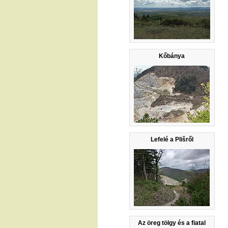
Kőbánya
Lefelé a Plišről
Az öreg tölgy és a fiatal