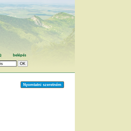
Q
belépés
Nyomtatni szeretném