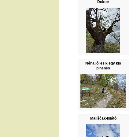
Doktor
Néha jól esik egy kis
pihenés
Mališćak-kilátó