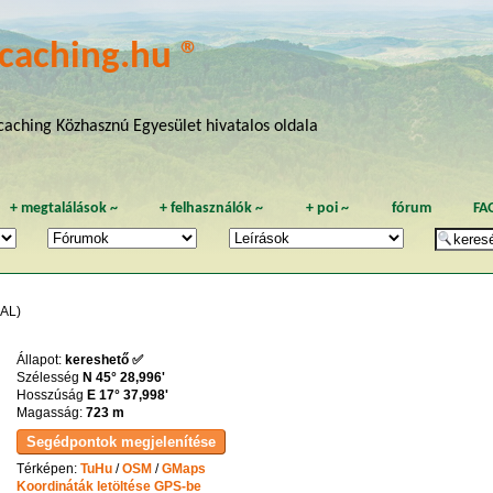
caching.hu ®
aching Közhasznú Egyesület hivatalos oldala
+
megtalálások
~
+
felhasználók
~
+
poi
~
fórum
FA
AL)
Állapot:
kereshető ✅
Szélesség
N 45° 28,996'
Hosszúság
E 17° 37,998'
Magasság:
723 m
Térképen:
TuHu
/
OSM
/
GMaps
Koordináták letöltése GPS-be