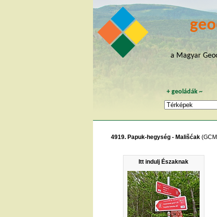
geo
a Magyar Geoc
+
geoládák
~
4919. Papuk-hegység - Mališćak
(GCM
Itt indulj Északnak