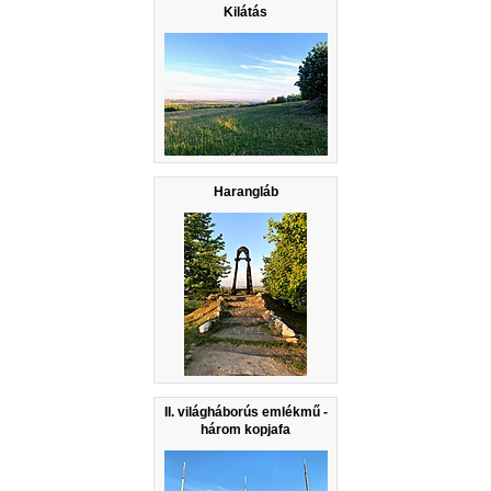
Kilátás
Harangláb
II. világháborús emlékmű -
három kopjafa