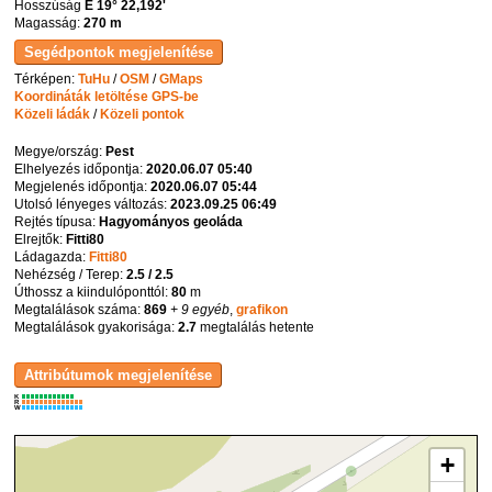
Hosszúság
E 19° 22,192'
Magasság:
270 m
Térképen:
TuHu
/
OSM
/
GMaps
Koordináták letöltése GPS-be
Közeli ládák
/
Közeli pontok
Megye/ország:
Pest
Elhelyezés időpontja:
2020.06.07 05:40
Megjelenés időpontja:
2020.06.07 05:44
Utolsó lényeges változás:
2023.09.25 06:49
Rejtés típusa:
Hagyományos geoláda
Elrejtők:
Fitti80
Ládagazda:
Fitti80
Nehézség / Terep:
2.5 / 2.5
Úthossz a kiindulóponttól:
80
m
Megtalálások száma:
869
+ 9 egyéb
,
grafikon
Megtalálások gyakorisága:
2.7
megtalálás hetente
K
R
W
+