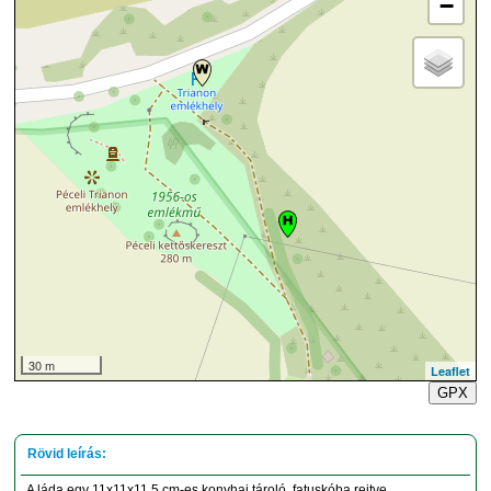
−
30 m
Leaflet
GPX
A láda egy 11x11x11,5 cm-es konyhai tároló, fatuskóba rejtve.