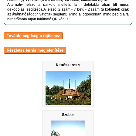
Alternatív jelszó a parkoló melletti, fa hirdetőtábla alján (itt nincs
dekódolási segítség). A jelszó: 2 szám - 7 betű - 2 szám (a kötőjelek csak
az átláthatóságot hivatottak segíteni). Mind a logbookban, mind pedig a fa
hirdetőtábla alján található QR kód is.
Kettőskereszt
Szobor