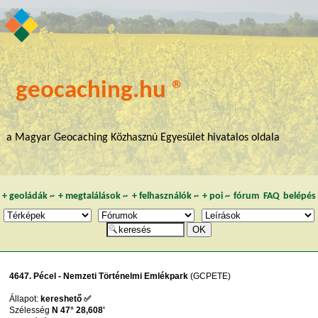
geocaching.hu ®
a Magyar Geocaching Közhasznú Egyesület hivatalos oldala
+
geoládák
~
+
megtalálások
~
+
felhasználók
~
+
poi
~
fórum
FAQ
belépés
4647. Pécel - Nemzeti Történelmi Emlékpark
(GCPETE)
Állapot:
kereshető ✅
Szélesség
N 47° 28,608'