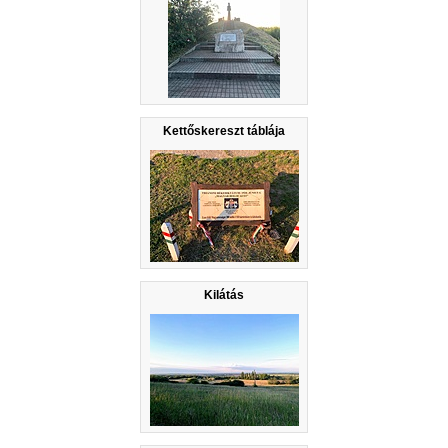
Kettőskereszt táblája
Kilátás