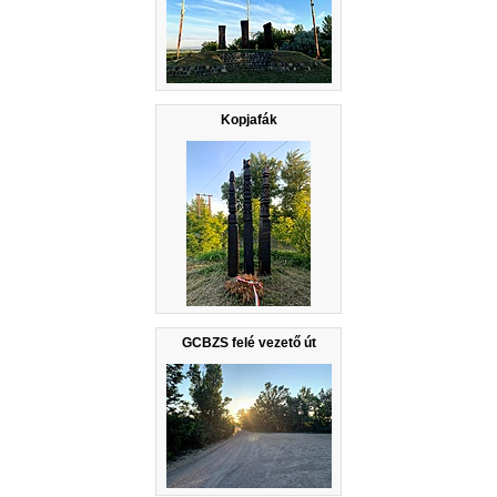
Kopjafák
GCBZS felé vezető út