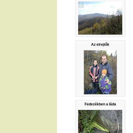
Az elrejtők
Fedezékben a láda