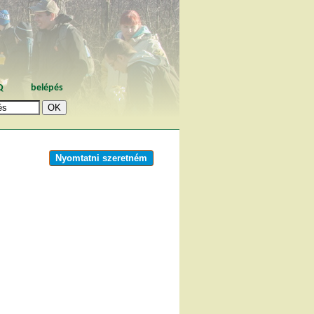
Q
belépés
Nyomtatni szeretném