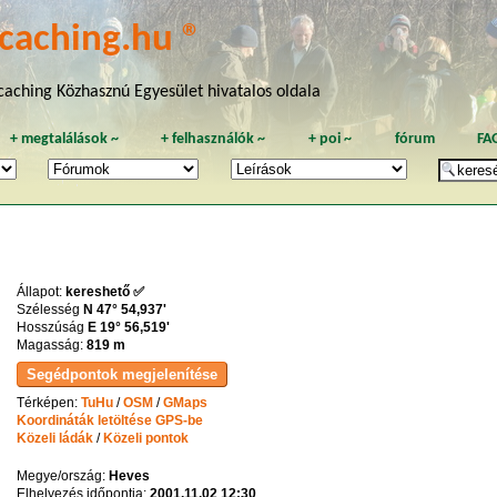
caching.hu ®
aching Közhasznú Egyesület hivatalos oldala
+
megtalálások
~
+
felhasználók
~
+
poi
~
fórum
FA
Állapot:
kereshető ✅
Szélesség
N 47° 54,937'
Hosszúság
E 19° 56,519'
Magasság:
819 m
Térképen:
TuHu
/
OSM
/
GMaps
Koordináták letöltése GPS-be
Közeli ládák
/
Közeli pontok
Megye/ország:
Heves
Elhelyezés időpontja:
2001.11.02 12:30