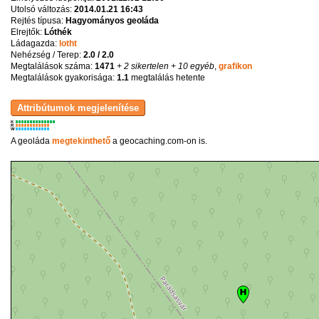
Utolsó változás:
2014.01.21 16:43
Rejtés típusa:
Hagyományos geoláda
Elrejtők:
Lóthék
Ládagazda:
lotht
Nehézség / Terep:
2.0 / 2.0
Megtalálások száma:
1471
+ 2 sikertelen
+ 10 egyéb
,
grafikon
Megtalálások gyakorisága:
1.1
megtalálás hetente
K
R
W
A geoláda
megtekinthető
a geocaching.com-on is.