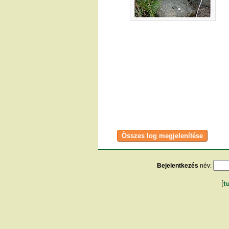
Bejelentkezés
név:
[
t