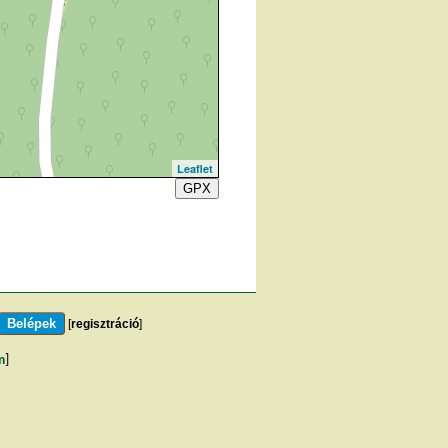
Leaflet
GPX
[
regisztráció
]
m
]