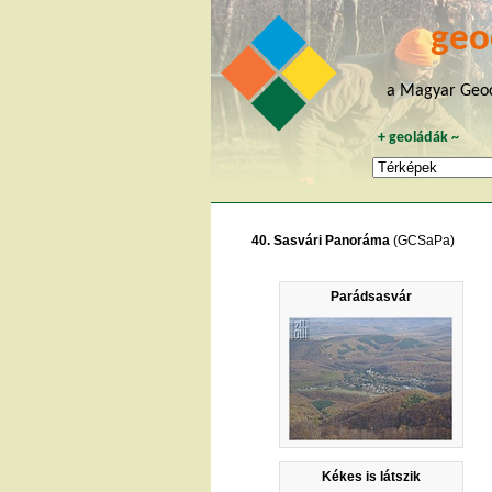
geo
a Magyar Geoc
+
geoládák
~
40. Sasvári Panoráma
(GCSaPa)
Parádsasvár
Kékes is látszik