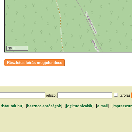
30 m
jelszó:
tárolás
uristautak.hu
] [
hasznos apróságok
] [
jogi tudnivalók
] [
e-mail
] [
impresszu