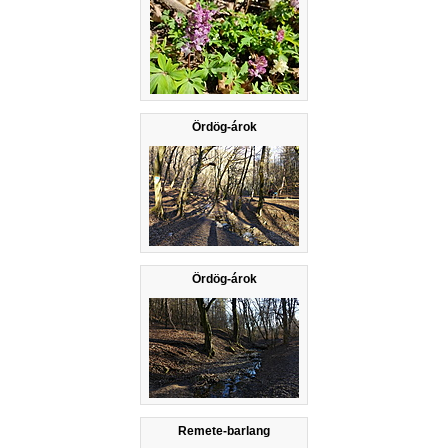
Ördög-árok
Ördög-árok
Remete-barlang