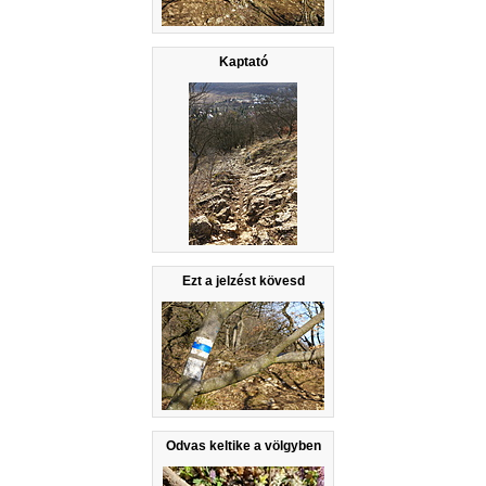
Kaptató
Ezt a jelzést kövesd
Odvas keltike a völgyben