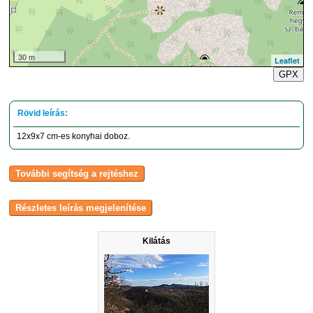
30 m
Leaflet
GPX
12x9x7 cm-es konyhai doboz.
Kilátás