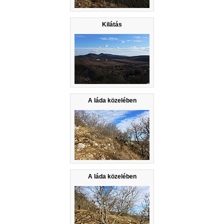
Kilátás
A láda közelében
A láda közelében