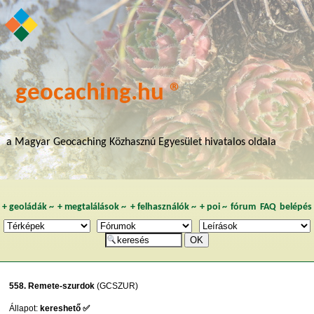
geocaching.hu ®
a Magyar Geocaching Közhasznú Egyesület hivatalos oldala
+
geoládák
~
+
megtalálások
~
+
felhasználók
~
+
poi
~
fórum
FAQ
belépés
558. Remete-szurdok
(GCSZUR)
Állapot:
kereshető ✅