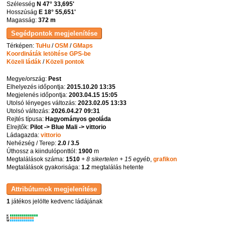
Szélesség
N 47° 33,695'
Hosszúság
E 18° 55,651'
Magasság:
372 m
Térképen:
TuHu
/
OSM
/
GMaps
Koordináták letöltése GPS-be
Közeli ládák
/
Közeli pontok
Megye/ország:
Pest
Elhelyezés időpontja:
2015.10.20 13:35
Megjelenés időpontja:
2003.04.15 15:05
Utolsó lényeges változás:
2023.02.05 13:33
Utolsó változás:
2026.04.27 09:31
Rejtés típusa:
Hagyományos geoláda
Elrejtők:
Pilot -> Blue Mali -> vittorio
Ládagazda:
vittorio
Nehézség / Terep:
2.0 / 3.5
Úthossz a kiindulóponttól:
1900
m
Megtalálások száma:
1510
+ 8 sikertelen
+ 15 egyéb
,
grafikon
Megtalálások gyakorisága:
1.2
megtalálás hetente
1
játékos jelölte kedvenc ládájának
K
R
W