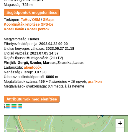
Hosszúság
E 19° 59,497'
Magasság:
745 m
Térképen:
TuHu
/
OSM
/
GMaps
Koordináták letöltése GPS-be
Közeli ládák
/
Közeli pontok
Megye/ország:
Heves
Elhelyezés időpontja:
2003.04.22 00:00
Utolsó lényeges változás:
2023.06.27 21:18
Utolsó változás:
2023.07.05 14:37
Rejtés típusa:
Multi geoláda
(
2H+1V
)
Elrejtők:
Gergő, Szeder, Marcus, Zsuzska, Lacus
Ládagazda:
álomfogók
Nehézség / Terep:
3.0 / 3.0
Úthossz a kiindulóponttól:
6000
m
Megtalálások száma:
469
+ 6 sikertelen
+ 19 egyéb
,
grafikon
Megtalálások gyakorisága:
0.4
megtalálás hetente
K
R
W
+