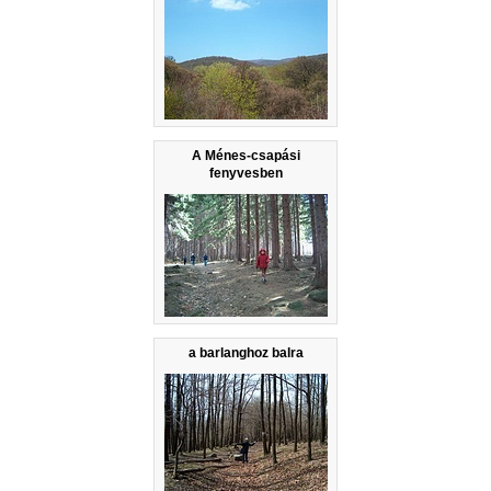
A Ménes-csapási
fenyvesben
a barlanghoz balra