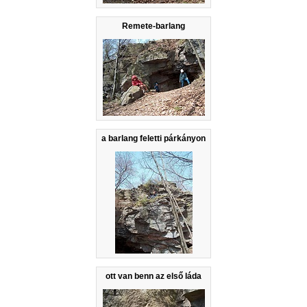
Remete-barlang
a barlang feletti párkányon
ott van benn az első láda