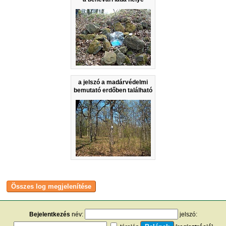
a jelszó a madárvédelmi
bemutató erdőben található
Bejelentkezés
név:
jelszó: