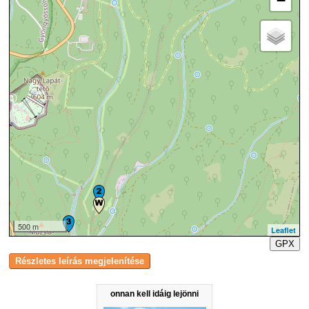
−
500 m
Leaflet
GPX
onnan kell idáig lejönni