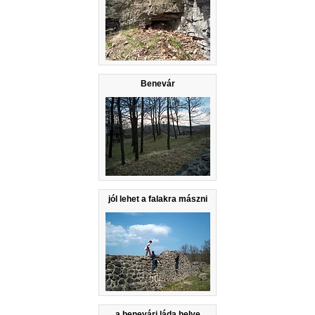
Benevár
jól lehet a falakra mászni
a benevári láda helye