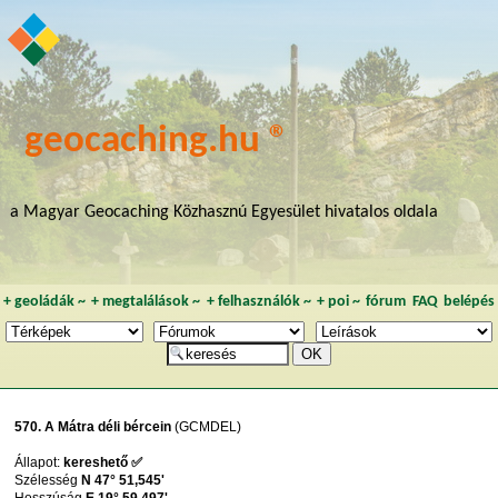
geocaching.hu ®
a Magyar Geocaching Közhasznú Egyesület hivatalos oldala
+
geoládák
~
+
megtalálások
~
+
felhasználók
~
+
poi
~
fórum
FAQ
belépés
570. A Mátra déli bércein
(GCMDEL)
Állapot:
kereshető ✅
Szélesség
N 47° 51,545'