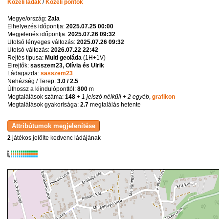
Közeli ládák
/
Közeli pontok
Megye/ország:
Zala
Elhelyezés időpontja:
2025.07.25 00:00
Megjelenés időpontja:
2025.07.26 09:32
Utolsó lényeges változás:
2025.07.26 09:32
Utolsó változás:
2026.07.22 22:42
Rejtés típusa:
Multi geoláda
(
1H+1V
)
Elrejtők:
sasszem23, Olívia és Ulrik
Ládagazda:
sasszem23
Nehézség / Terep:
3.0 / 2.5
Úthossz a kiindulóponttól:
800
m
Megtalálások száma:
148
+ 1 jelszó nélküli
+ 2 egyéb
,
grafikon
Megtalálások gyakorisága:
2.7
megtalálás hetente
2
játékos jelölte kedvenc ládájának
K
R
W