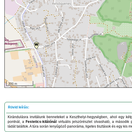
300 m
Kirándulásra invitálunk benneteket a Keszthelyi-hegységben, ahol egy kétp
pontnál, a
Festetics-kilátónál
virtuális jelszórészlet olvasható, a második
ládát találtok. A túra során lenyűgöző panoráma, ligetes tisztások és egy kis mú