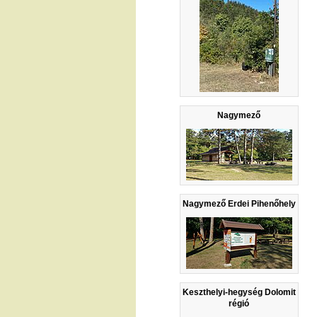
Nagymező
Nagymező Erdei Pihenőhely
Keszthelyi-hegység Dolomit
régió