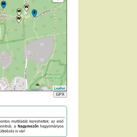
Leaflet
GPX
ontos multiládát kereshettek: az első
 pontnál, a
Nagymezőn
hagyományos
ltidézés is vár!