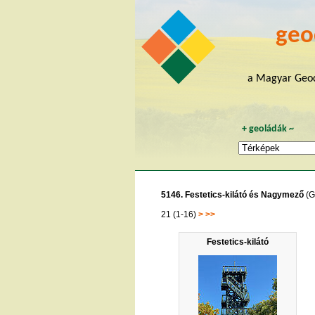
geo
a Magyar Geoc
+
geoládák
~
5146. Festetics-kilátó és Nagymező
(G
21 (1-16)
>
>>
Festetics-kilátó