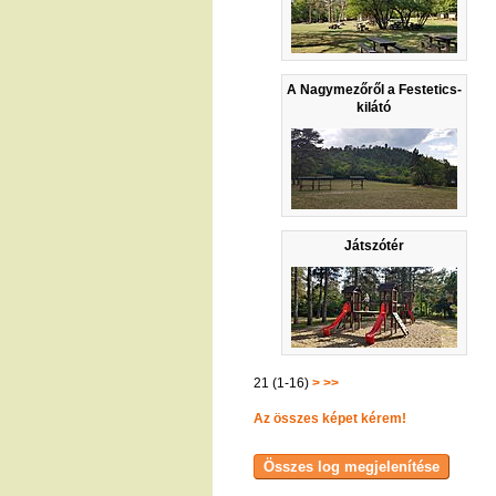
A Nagymezőről a Festetics-
kilátó
Játszótér
21 (1-16)
>
>>
Az összes képet kérem!