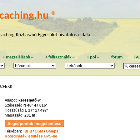
caching.hu ®
aching Közhasznú Egyesület hivatalos oldala
+
megtalálások
~
+
felhasználók
~
+
poi
~
fórum
FA
CFEKI)
Állapot:
kereshető ✅
Szélesség
N 46° 47,016'
Hosszúság
E 17° 17,497'
Magasság:
231 m
Térképen:
TuHu
/
OSM
/
GMaps
Koordináták letöltése GPS-be