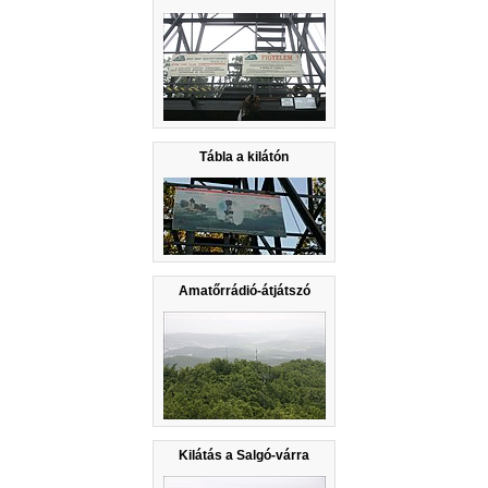
Tábla a kilátón
Amatőrrádió-átjátszó
Kilátás a Salgó-várra