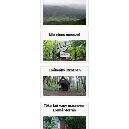
Már nincs messze!
Esőbeálló útközben
Tőke-kút vagy másnéven
Elemér-forrás