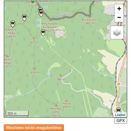
+
−
500 m
Leaflet
GPX