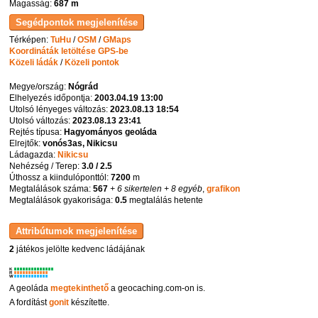
Magasság:
687 m
Térképen:
TuHu
/
OSM
/
GMaps
Koordináták letöltése GPS-be
Közeli ládák
/
Közeli pontok
Megye/ország:
Nógrád
Elhelyezés időpontja:
2003.04.19 13:00
Utolsó lényeges változás:
2023.08.13 18:54
Utolsó változás:
2023.08.13 23:41
Rejtés típusa:
Hagyományos geoláda
Elrejtők:
vonós3as, Nikicsu
Ládagazda:
Nikicsu
Nehézség / Terep:
3.0 / 2.5
Úthossz a kiindulóponttól:
7200
m
Megtalálások száma:
567
+ 6 sikertelen
+ 8 egyéb
,
grafikon
Megtalálások gyakorisága:
0.5
megtalálás hetente
2
játékos jelölte kedvenc ládájának
K
R
W
A geoláda
megtekinthető
a geocaching.com-on is.
A fordítást
gonit
készítette.