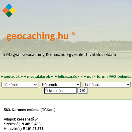
geocaching.hu ®
a Magyar Geocaching Közhasznú Egyesület hivatalos oldala
+
geoládák
~
+
megtalálások
~
+
felhasználók
~
+
poi
~
fórum
FAQ
belépés
563. Karancs csúcsa
(GCKarc)
Állapot:
kereshető ✅
Szélesség
N 48° 9,408'
Hosszúság
E 19° 47,371'