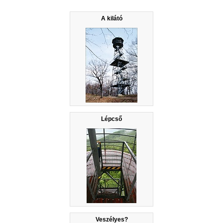
A kilátó
Lépcső
Veszélyes?