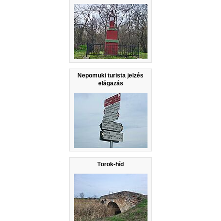
Nepomuki turista jelzés
elágazás
Török-híd