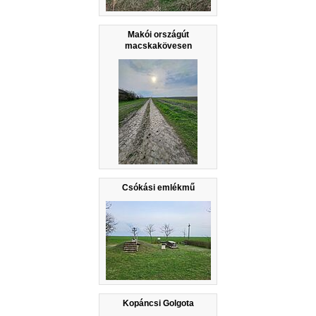
Makói országút
macskakövesen
Csókási emlékmű
Kopáncsi Golgota