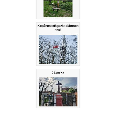
Kopáncsi elágazás Sámson
felé
Jézuska