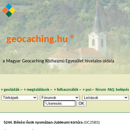
geocaching.hu ®
a Magyar Geocaching Közhasznú Egyesület hivatalos oldala
+
geoládák
~
+
megtalálások
~
+
felhasználók
~
+
poi
~
fórum
FAQ
belépés
5244. Békési ősök nyomában-Jubileumi körtúra
(GC25BS)