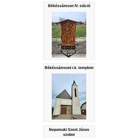
Békéssámson IV. stáció
Békéssámsoni r.k. templom
Nepomuki Szent János
szobor