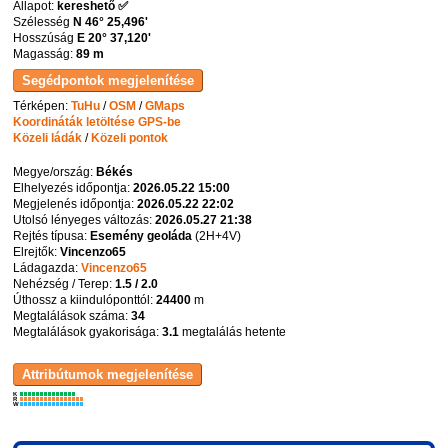
Állapot:
kereshető ✅
Szélesség
N 46° 25,496'
Hosszúság
E 20° 37,120'
Magasság:
89 m
Térképen:
TuHu
/
OSM
/
GMaps
Koordináták letöltése GPS-be
Közeli ládák
/
Közeli pontok
Megye/ország:
Békés
Elhelyezés időpontja:
2026.05.22 15:00
Megjelenés időpontja:
2026.05.22 22:02
Utolsó lényeges változás:
2026.05.27 21:38
Rejtés típusa:
Esemény geoláda
(
2H+4V
)
Elrejtők:
Vincenzo65
Ládagazda:
Vincenzo65
Nehézség / Terep:
1.5 / 2.0
Úthossz a kiindulóponttól:
24400
m
Megtalálások száma:
34
Megtalálások gyakorisága:
3.1
megtalálás hetente
K
R
W