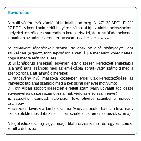
A multi végén lévő záróládát itt találhatod meg: N 47° 33.ABC´, E 21°
37.DEF´. A koordináta betűi helyére számokat írj az alábbi helyszíneken,
melyeket tetszőleges sorrendben kereshetsz fel, de a záróláda helyének
tudatában az alábbi sorrendet javaslom: B » D » C » F » A » E
A: sziklakert: lépcsőfokok száma, de csak az első számjegyre lesz
szükséged (vigyázz, több lépcsősor is van, állj a megadott koordinátára,
hogy a megfelelőn indulj el!)
B: világháborús emlékmű: egyetlen egy díszesen keretezett emléktábla
található rajta, számold meg az emléktábla sorait (vagy számold meg a
szentkorona alatt látható címereket)
C: tanösvény, nyúl mászóka közelében erdei utak kereszteződése: az
irányjelző táblánál számold meg a kék színű denevér motívumot
D: Tóth Árpád szobor: idézetben elrejtett szám (vagy ugyanitt add össze
egyesével az összes számot és annak vedd az első számjegyét)
E: szabadtéri színpad: trafóházon lévő ötjegyű számból a második
számjegy
F: játszótér: tavirózsa bimbók száma (vagy az épület hátulján lévő nagy
szürke elektromos doboz melletti kis szürke elektromos dobozok száma)
A logoláshoz esetleg vigyél magaddal írószerszámot, de egy kis ceruza
került a dobozba.