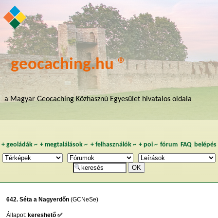
geocaching.hu ®
a Magyar Geocaching Közhasznú Egyesület hivatalos oldala
+
geoládák
~
+
megtalálások
~
+
felhasználók
~
+
poi
~
fórum
FAQ
belépés
642. Séta a Nagyerdőn
(GCNeSe)
Állapot:
kereshető ✅