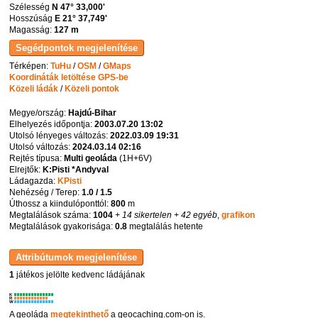
Szélesség
N 47° 33,000'
Hosszúság
E 21° 37,749'
Magasság:
127 m
Térképen:
TuHu
/
OSM
/
GMaps
Koordináták letöltése GPS-be
Közeli ládák
/
Közeli pontok
Megye/ország:
Hajdú-Bihar
Elhelyezés időpontja:
2003.07.20 13:02
Utolsó lényeges változás:
2022.03.09 19:31
Utolsó változás:
2024.03.14 02:16
Rejtés típusa:
Multi geoláda
(
1H+6V
)
Elrejtők:
K:Pisti *Andyval
Ládagazda:
KPisti
Nehézség / Terep:
1.0 / 1.5
Úthossz a kiindulóponttól:
800
m
Megtalálások száma:
1004
+ 14 sikertelen
+ 42 egyéb
,
grafikon
Megtalálások gyakorisága:
0.8
megtalálás hetente
1
játékos jelölte kedvenc ládájának
K
R
W
A geoláda
megtekinthető
a geocaching.com-on is.