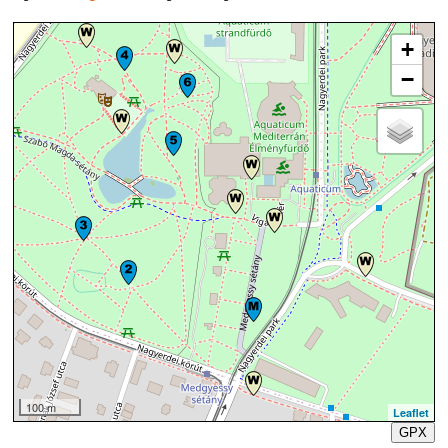
+
−
100 m
Leaflet
GPX