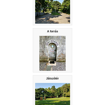
A forrás
Játszótér