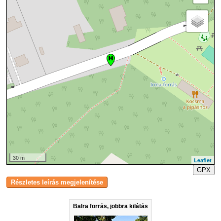
30 m
Leaflet
GPX
Balra forrás, jobbra kilátás