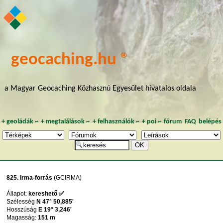
geocaching.hu ®
a Magyar Geocaching Közhasznú Egyesület hivatalos oldala
+
geoládák
~
+
megtalálások
~
+
felhasználók
~
+
poi
~
fórum
FAQ
belépés
825. Irma-forrás
(GCIRMA)
Állapot:
kereshető ✅
Szélesség
N 47° 50,885'
Hosszúság
E 19° 3,246'
Magasság:
151 m