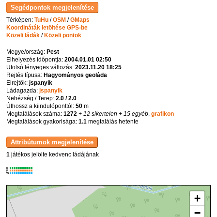
Térképen:
TuHu
/
OSM
/
GMaps
Koordináták letöltése GPS-be
Közeli ládák
/
Közeli pontok
Megye/ország:
Pest
Elhelyezés időpontja:
2004.01.01 02:50
Utolsó lényeges változás:
2023.11.20 18:25
Rejtés típusa:
Hagyományos geoláda
Elrejtők:
jspanyik
Ládagazda:
jspanyik
Nehézség / Terep:
2.0 / 2.0
Úthossz a kiindulóponttól:
50
m
Megtalálások száma:
1272
+ 12 sikertelen
+ 15 egyéb
,
grafikon
Megtalálások gyakorisága:
1.1
megtalálás hetente
1
játékos jelölte kedvenc ládájának
K
R
W
+
−