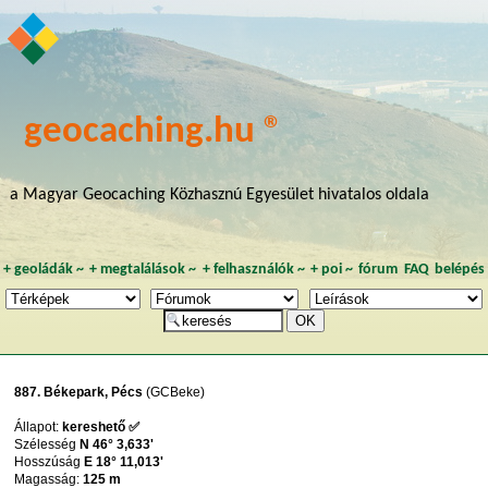
geocaching.hu ®
a Magyar Geocaching Közhasznú Egyesület hivatalos oldala
+
geoládák
~
+
megtalálások
~
+
felhasználók
~
+
poi
~
fórum
FAQ
belépés
887. Békepark, Pécs
(GCBeke)
Állapot:
kereshető ✅
Szélesség
N 46° 3,633'
Hosszúság
E 18° 11,013'
Magasság:
125 m