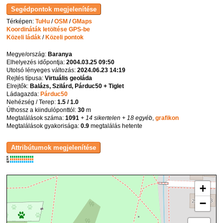
Térképen:
TuHu
/
OSM
/
GMaps
Koordináták letöltése GPS-be
Közeli ládák
/
Közeli pontok
Megye/ország:
Baranya
Elhelyezés időpontja:
2004.03.25 09:50
Utolsó lényeges változás:
2024.06.23 14:19
Rejtés típusa:
Virtuális geoláda
Elrejtők:
Balázs, Szilárd, Párduc50 + Tiglet
Ládagazda:
Párduc50
Nehézség / Terep:
1.5 / 1.0
Úthossz a kiindulóponttól:
30
m
Megtalálások száma:
1091
+ 14 sikertelen
+ 18 egyéb
,
grafikon
Megtalálások gyakorisága:
0.9
megtalálás hetente
K
R
W
+
−