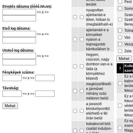
Pest
terület
Elrejtés dátuma (éééé.hh.nn):
Som
nyugodtan
<= x <=
Szab
ajánlanád-e
Szat
télen, hóban is
Bere
(megtalálható-e)
Első log dátuma:
ajánlanád-e a
Toln
<= x <=
környéket
Vas
nyáron a
Vesz
legnagyobb
kánikulában is
Utolsó log dátuma:
Zala
hegyen,
<= x <=
csúcson, nagy
dombon van-e a
Koll
I
láda (a
szeri
Fényképek száma:
környékhez
Ez a 
<= x <=
képest)
kato
megközelíthető-
terül
Távolság:
e járművel
feksz
néhány száz
<= x <=
Ez a 
méteren belül
fokoz
a javasolt
védet
kiindulóponttól
terül
elérhető-e fél
feksz
órán belül
Ez e
babakocsit toló
esem
család induljon-
Magy