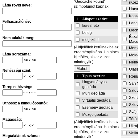
"Geocache Found"
(Korz
Láda rövid neve:
szimbólumot kapnak.
Horv
Kosz
I
Állapot szerint
Felhasználónév:
Leng
kereshető
Liech
beteg
Észa
Nem találták meg:
megszűnt
Mace
(A kijelöltek kerülnek be az
Mont
eredménylistába. Ha nincs
Láda sorszáma:
Mold
kijelölés, akkor viszont
<= x <=
mindegyik.)
Néme
Olas
Nehézségi szint:
I
Típus szerint
<= x <=
Rom
Hagyományos
San 
geoláda
Terep nehézsége:
Szlo
<= x <=
Multi geoláda
Szer
Virtuális geoláda
Úthossz a kiindulóponttól:
Szlo
Esemény geoláda
<= x <=
Sváj
Mozgó geoláda
Törö
Magasság:
(A kijelöltek kerülnek be az
<= x <=
Ukra
eredménylistába. Ha nincs
kijelölés, akkor viszont
Vati
Megtalálások száma:
mindegyik.)