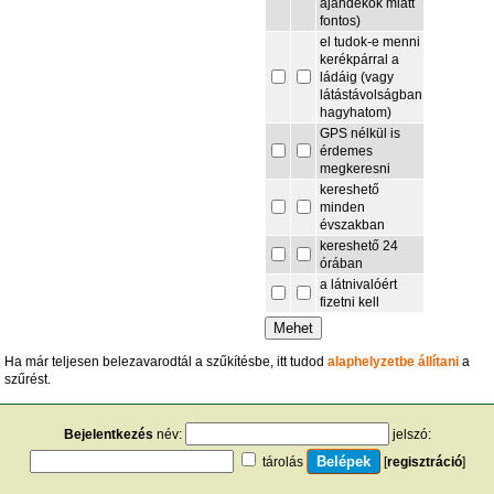
ajándékok miatt
fontos)
el tudok-e menni
kerékpárral a
ládáig (vagy
látástávolságban
hagyhatom)
GPS nélkül is
érdemes
megkeresni
kereshető
minden
évszakban
kereshető 24
órában
a látnivalóért
fizetni kell
Ha már teljesen belezavarodtál a szűkítésbe, itt tudod
alaphelyzetbe állítani
a
szűrést.
Bejelentkezés
név:
jelszó:
tárolás
[
regisztráció
]