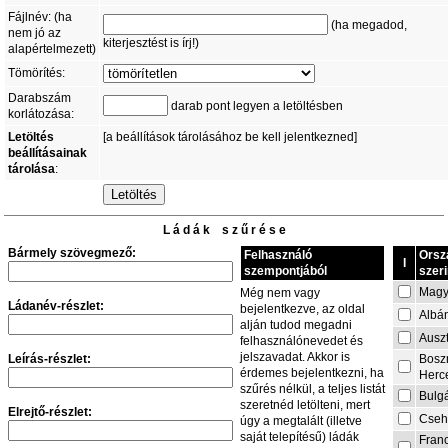
Fájlnév: (ha
(ha megadod,
nem jó az
kiterjesztést is írj!)
alapértelmezett)
Tömörítés:
Darabszám
darab pont legyen a letöltésben
korlátozása:
Letöltés
[a beállítások tárolásához be kell jelentkezned]
beállításainak
tárolása
:
L á d á k s z ű r é s e
Bármely szövegmező:
Felhasználó
Orsz
I
szempontjából
szeri
Magy
Még nem vagy
Ládanév-részlet:
bejelentkezve, az oldal
Albá
alján tudod megadni
Auszt
felhasználónevedet és
jelszavadat. Akkor is
Leírás-részlet:
Bosz
érdemes bejelentkezni, ha
Herc
szűrés nélkül, a teljes listát
Bulg
szeretnéd letölteni, mert
Elrejtő-részlet:
Cseh
úgy a megtalált (illetve
saját telepítésű) ládák
Fran