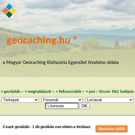
geocaching.hu ®
a Magyar Geocaching Közhasznú Egyesület hivatalos oldala
+
geoládák
~
+
megtalálások
~
+
felhasználók
~
+
poi
~
fórum
FAQ
belépés
Csuek geoládái - 1 db geoláda van ebben a listában.