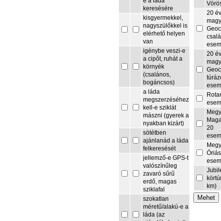
e a láda
Vörö
keresésére
20 é
kisgyermekkel,
magy
nagyszülőkkel is
Geoc
elérhető helyen
csalá
van
esem
igénybe veszi-e
20 é
a cipőt, ruhát a
magy
környék
Geoc
(csalános,
túrá
bogáncsos)
esem
a láda
Rota
megszerzéséhez
esem
kell-e sziklát
Megy
mászni (gyerek a
Maga
nyakban kizárt)
20
sötétben
esem
ajánlanád a láda
Megy
felkeresését
Óriás
jellemző-e GPS-t
esem
valószínűleg
Jubi
zavaró sűrű
körtú
erdő, magas
km)
sziklafal
szokatlan
méretű/alakú-e a
láda (az