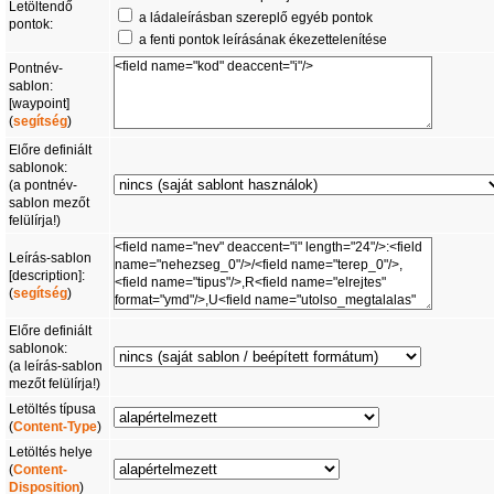
Letöltendő
a ládaleírásban szereplő egyéb pontok
pontok:
a fenti pontok leírásának ékezettelenítése
Pontnév-
sablon:
[waypoint]
(
segítség
)
Előre definiált
sablonok:
(a pontnév-
sablon mezőt
felülírja!)
Leírás-sablon
[description]:
(
segítség
)
Előre definiált
sablonok:
(a leírás-sablon
mezőt felülírja!)
Letöltés típusa
(
Content-Type
)
Letöltés helye
(
Content-
Disposition
)