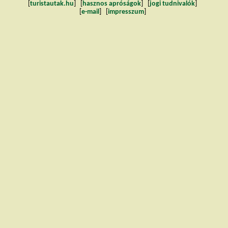
[
turistautak.hu
] [
hasznos apróságok
] [
jogi tudnivalók
]
[
e-mail
] [
impresszum
]