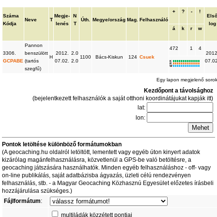
+
?
-
!
Száma
Megje-
N
Els
Neve
T
Úth.
Megye/ország
Mag.
Felhasználó
Kódja
lenés
T
log
á
k
r
w
Pannon
472
1
4
3306.
benszülött
2012.
2.0
2012
H
1100
Bács-Kiskun
124
Csuek
GCPABE
(tartós
07.02.
2.0
07.0
K
R
W
szegfű)
Egy lapon megjelenő soro
Kezdőpont a távolsághoz
(bejelentkezett felhasználók a saját otthoni koordinátájukat kapják itt)
lat:
lon:
Pontok letöltése különböző formátumokban
(A geocaching.hu oldalról letöltött, lementett vagy egyéb úton kinyert adatok
kizárólag magánfelhasználásra, közvetlenül a GPS-be való betöltésre, a
geocaching játszására használhatók. Minden egyéb felhasználáshoz - off- vagy
on-line publikálás, saját adatbázisba ágyazás, üzleti célú rendezvényen
felhasználás, stb. - a Magyar Geocaching Közhasznú Egyesület előzetes írásbeli
hozzájárulása szükséges.)
Fájlformátum
:
multiládák közzétett pontjai