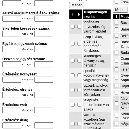
Össze
<= x <=
Tulajdonságok
Jelszó nélküli megtalálások száma:
I
N
I
Megy
szerint
<= x <=
történelmi
Bács
nevezetesség,
Sikertelen keresések száma:
Bara
várrom, épület
<= x <=
Béké
szép kilátás,
érdemes
Bors
Egyéb bejegyzések száma:
panorámát
Zemp
<= x <=
fényképezni
Buda
különleges
Cson
Összes bejegyzés száma:
látványosság,
Csa
<= x <=
helyszín
Fejér
speciális
Értékelés: környezet
Győr
koordináta-érték
<= x <=
Sopr
vagy magasság
vízpart, tó/folyó,
Hajd
Értékelés: elrejtés
forrás van-e a
Heve
környéken
<= x <=
Jász
település
Nagy
belterületén van
Értékelés: web
Szol
a láda
<= x <=
Komá
van-e a
Eszt
közelben (pár
Értékelés: átlag
Nógr
száz méteren
<= x <=
belül) lakott