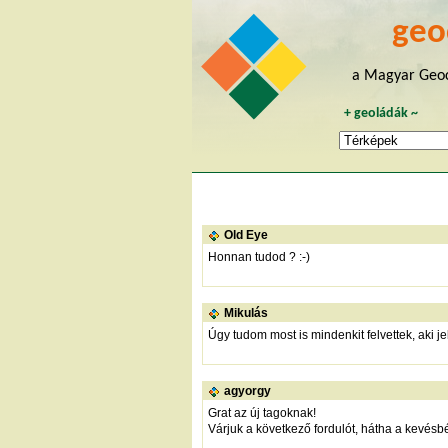
geo
a Magyar Geoc
+
geoládák
~
Old Eye
Honnan tudod ? :-)
Mikulás
Úgy tudom most is mindenkit felvettek, aki jel
agyorgy
Grat az új tagoknak!
Várjuk a következő fordulót, hátha a kevésb