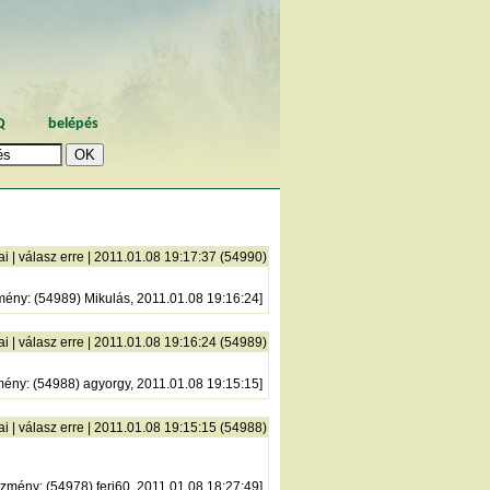
Q
belépés
ai
|
válasz erre
| 2011.01.08 19:17:37 (54990)
mény
: (54989) Mikulás, 2011.01.08 19:16:24]
ai
|
válasz erre
| 2011.01.08 19:16:24 (54989)
mény
: (54988) agyorgy, 2011.01.08 19:15:15]
ai
|
válasz erre
| 2011.01.08 19:15:15 (54988)
őzmény
: (54978) feri60, 2011.01.08 18:27:49]