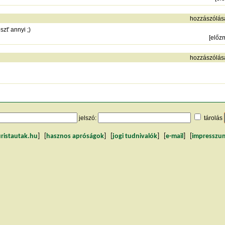
hozzászólás
zt' annyi ;)
[
előz
hozzászólás
jelszó:
tárolás
uristautak.hu
] [
hasznos apróságok
] [
jogi tudnivalók
] [
e-mail
] [
impresszu