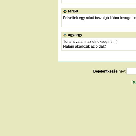
feri60
Felvettek egy rakat faszalgó kóbor lovagot, os
agyorgy
Történt valami az elnökségin?...:)
Nálam akadozik az oldal:(
Bejelentkezés
név:
[
t