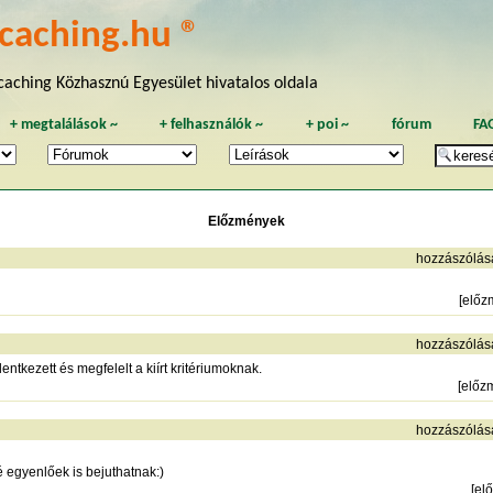
caching.hu ®
aching Közhasznú Egyesület hivatalos oldala
+
megtalálások
~
+
felhasználók
~
+
poi
~
fórum
FA
Előzmények
hozzászólás
[
előz
hozzászólás
entkezett és megfelelt a kiírt kritériumoknak.
[
előz
hozzászólás
é egyenlőek is bejuthatnak:)
[
el