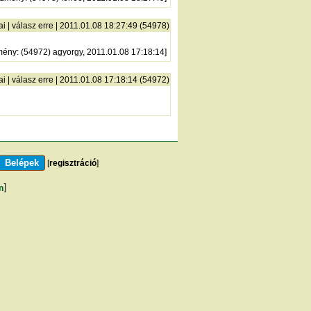
ai
|
válasz erre
| 2011.01.08 18:27:49 (54978)
mény
: (54972) agyorgy, 2011.01.08 17:18:14]
ai
|
válasz erre
| 2011.01.08 17:18:14 (54972)
[
regisztráció
]
m
]