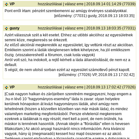
VP
hozzászólásai
|
válasz erre
| 2018.09.14 01:14:29 (77039)
Pont erről írtam: pénzért szembemenni az amúgy érvényes szabályokkal.
[
előzmény
: (77031) gusty, 2018.09.13 18:03:35]
gusty
hozzászólásai
|
válasz erre
| 2018.09.13 18:03:35 (77031)
Azért válasszuk szét a két esetet. Ehhez az utóbbi akcióhoz az egyesületnek
semmi köze, megkeresés se érkezett.
Az előző akciónál megkeresték az egyesületet, így vettünk részt az akcióban.
Emlékeim szerint a ládák ideiglenesen lettek kihelyezve, ha jól emlékszem
őszig. (visszakereshető a fórumon, csak lusta vagyok)
Arról volt szó, ha indokolt, a rejtő kérheti a láda állandósítását, de nem ez a
default.
S végül, de nem utolsó sorban ezért az egyesület számottevő pénzt kapott.
[
előzmény
: (77026) VP, 2018.09.13 17:02:42]
VP
hozzászólásai
|
válasz erre
| 2018.09.13 17:02:42 (77026)
[Csak nagyon halkan és zárójelben szeretném megjegyezni, hogy engem a
.hu-n lévő 10 "hagyományos-esemény" láda is zavar: olyan helyekre
kerülnek hónapokon át kvázi hagyományos ládák, ahol amúgy nem
lehetnének (hiszen a közvetlen közelben van már másik láda), és mindez
valamilyen marketing megfontolásból. Persze elvtelenül megkeresem
ezeknek a ládáknak is egy részét, mert kell a pont, de nem örülnék, ha
máskor is lennének hasonlók. (Annak idején a "flórásítás" ellen is hevesen
tiltakoztam.) Az akció anyagi hasznáról nincs információm. Arra kíváncsi
vagyok, hány új (megmaradó) kessert hoz majd összesen ez az akció.
Sejtésem szerint elsősorban a törzsgárda csapott le ezekre a dobozokra is,