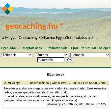
geocaching.hu ®
a Magyar Geocaching Közhasznú Egyesület hivatalos oldala
+
geoládák
~
+
megtalálások
~
+
felhasználók
~
+
poi
~
fórum
FAQ
belépés
Előzmények
Mr Zerge
hozzászólásai
|
válasz erre
| 2018.09.14 06:56:08 (77040)
Tévedés a szabályok megszegésével vádolni az egyesületet. Ezek esemény
ládák, amikre speciális szabályok vonatkoznak.
Emellett a játék, egyesület, szerver, versenyek támogatása, stb. is pénz
igényes, tehát van az a pénz amiért korpás a hajam. :-)
[
előzmény
: (77039) VP, 2018.09.14 01:14:29]