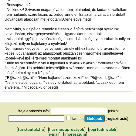
- Á!
- Becsapsz, mi?
- Ne kínozz! Szívesen magamévá tenném, elhiheted, de kudarcot vallottam:
nem hajlandó szeretkezni, az ördög vinné el! Ez aztán a váratlan fordulat!
Ugyancsak alaposan melléfogtam! A fene egye meg!
Nem vitás, a kis példa rendkívül élesen világít rá hétköznapi nyelvünk
sorvadására, elszegényesedésére. Ugyanakkor nem tudok
szabadulni egyfajta torz büszkeségtől sem: Lám, még nyomorában is milyen
kifejező, milyen hajlékony a nyelvünk!
Nem ismerek egyetlen nyelvet sem, amely ehhez hasonló bravúrra lenne
képes: ugyanannak az alapszónak pusztán tizenháromféle ismétlésével
(többé-kevésbé) értelmes mondat alakítható ki!
Külön fel szeretném hívni a figyelmet a ''b@szik b@szni'' fordulatrendkívüli
finomságára. Ha például felcseréljük a szórendet, menten micsoda merőben
más értelmet nyer a kifejezés!
(''B@szik b@szni'' = ''Nem hajlandó szeretkezni'', de ''B@szni b@szik'' =
''Nemi életet él ugyan... '' és úgy folytatódhatna például: ''... csak épp nem
énvelem...'' Micsoda különbség!)
Bejelentkezés
név:
jelszó:
tárolás
[
regisztráció
]
[
turistautak.hu
] [
hasznos apróságok
] [
jogi tudnivalók
]
[
e-mail
] [
impresszum
]