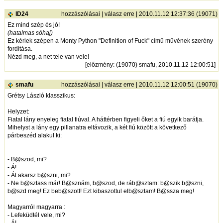
ID24
hozzászólásai
|
válasz erre
| 2010.11.12 12:37:36 (19071)
Ez mind szép és jó!
(hatalmas sóhaj)
Ez kérlek szépen a Monty Python "Definition of Fuck" című művének szerény
fordítása.
Nézd meg, a net tele van vele!
[
előzmény
: (19070) smafu, 2010.11.12 12:00:51]
smafu
hozzászólásai
|
válasz erre
| 2010.11.12 12:00:51 (19070)
Grétsy László klasszikus:
Helyzet:
Fiatal lány enyeleg fiatal fiúval. A háttérben figyeli őket a fiú egyik barátja.
Mihelyst a lány egy pillanatra eltávozik, a két fiú között a következő
párbeszéd alakul ki:
- B@szod, mi?
- Á!
- Át akarsz b@szni, mi?
- Ne b@sztass már! B@sznám, b@szod, de ráb@sztam: b@szik b@szni,
b@szd meg! Ez beb@szott! Ezt kibaszottul elb@sztam! B@ssza meg!
Magyarról magyarra :
- Lefeküdtél vele, mi?