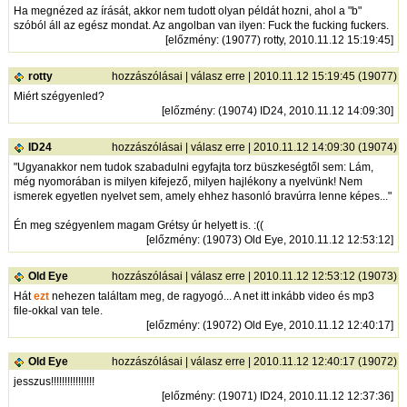
Ha megnézed az írását, akkor nem tudott olyan példát hozni, ahol a "b"
szóból áll az egész mondat. Az angolban van ilyen: Fuck the fucking fuckers.
[
előzmény
: (19077) rotty, 2010.11.12 15:19:45]
rotty
hozzászólásai
|
válasz erre
| 2010.11.12 15:19:45 (19077)
Miért szégyenled?
[
előzmény
: (19074) ID24, 2010.11.12 14:09:30]
ID24
hozzászólásai
|
válasz erre
| 2010.11.12 14:09:30 (19074)
"Ugyanakkor nem tudok szabadulni egyfajta torz büszkeségtől sem: Lám,
még nyomorában is milyen kifejező, milyen hajlékony a nyelvünk! Nem
ismerek egyetlen nyelvet sem, amely ehhez hasonló bravúrra lenne képes..."
Én meg szégyenlem magam Grétsy úr helyett is. :((
[
előzmény
: (19073) Old Eye, 2010.11.12 12:53:12]
Old Eye
hozzászólásai
|
válasz erre
| 2010.11.12 12:53:12 (19073)
Hát
ezt
nehezen találtam meg, de ragyogó... A net itt inkább video és mp3
file-okkal van tele.
[
előzmény
: (19072) Old Eye, 2010.11.12 12:40:17]
Old Eye
hozzászólásai
|
válasz erre
| 2010.11.12 12:40:17 (19072)
jesszus!!!!!!!!!!!!!!!!
[
előzmény
: (19071) ID24, 2010.11.12 12:37:36]