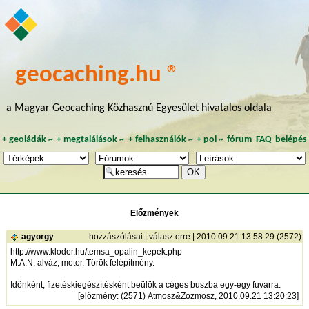
geocaching.hu ®
a Magyar Geocaching Közhasznú Egyesület hivatalos oldala
+
geoládák
~
+
megtalálások
~
+
felhasználók
~
+
poi
~
fórum
FAQ
belépés
Előzmények
agyorgy
hozzászólásai
|
válasz erre
| 2010.09.21 13:58:29 (2572)
http://www.kloder.hu/temsa_opalin_kepek.php
M.A.N. alváz, motor. Török felépítmény.
Időnként, fizetéskiegészítésként beülök a céges buszba egy-egy fuvarra.
[
előzmény
: (2571) Atmosz&Zozmosz, 2010.09.21 13:20:23]