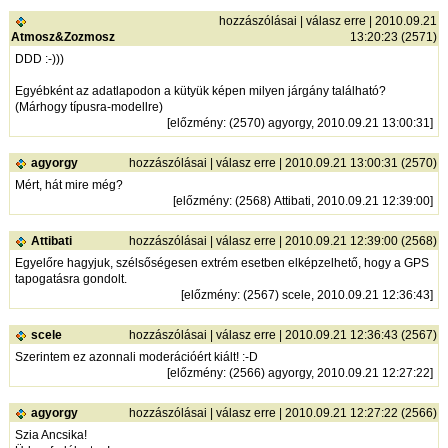
hozzászólásai
|
válasz erre
| 2010.09.21
Atmosz&Zozmosz
13:20:23 (2571)
DDD :-)))
Egyébként az adatlapodon a kütyük képen milyen járgány található?
(Márhogy típusra-modellre)
[
előzmény
: (2570) agyorgy, 2010.09.21 13:00:31]
agyorgy
hozzászólásai
|
válasz erre
| 2010.09.21 13:00:31 (2570)
Mért, hát mire még?
[
előzmény
: (2568) Attibati, 2010.09.21 12:39:00]
Attibati
hozzászólásai
|
válasz erre
| 2010.09.21 12:39:00 (2568)
Egyelőre hagyjuk, szélsőségesen extrém esetben elképzelhető, hogy a GPS
tapogatásra gondolt.
[
előzmény
: (2567) scele, 2010.09.21 12:36:43]
scele
hozzászólásai
|
válasz erre
| 2010.09.21 12:36:43 (2567)
Szerintem ez azonnali moderációért kiált! :-D
[
előzmény
: (2566) agyorgy, 2010.09.21 12:27:22]
agyorgy
hozzászólásai
|
válasz erre
| 2010.09.21 12:27:22 (2566)
Szia Ancsika!