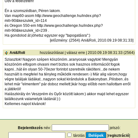
Üdv a fedélzeten!
Én a szomszédban, Péren lakom.
Van map60-asom
http://www.geochallenge.hu/index.php?
mit=90&keszulek_id=114
és Oregon 550-em
http://www.geochallenge.hu/index.php?
mit=90&keszulek_id=239
.
Ha gondolod át jöhetsz egyszer egy "tapogatásra":)
[
előzmény
: (2564) Ani&Roli, 2010.09.19 08:31:33]
Ani&Roli
hozzászólásai
|
válasz erre
| 2010.09.19 08:31:33 (2564)
Sziasztok! Nagyon szépen köszönöm..aranyosak vagytok! Mengyán
köszönöm elfogom olvasni mert biztos sok hasznos információt fogok
kapni...hát én olyan 50-70ezer forintot szeretnék rákölteni...de nekem
használt is megfelel ha tényleg működik rendesen:-) Már alig várom,hogy
végre találjak ládákat...nagyon sokat kirándulok a Bakonyban..Pilisben..és
lehet már "elmentem" pár doboz mellett:)kár hogy előbb nem hallottam erről
a játékról!
Halászkirály én Veszprém és Győr között lakom:) akkor majd lehet egyszer
találkozunk valamelyik ládánál:):)
Kellemes napot kívánok!
Bejelentkezés
név:
jelszó:
tárolás
[
regisztráció
]