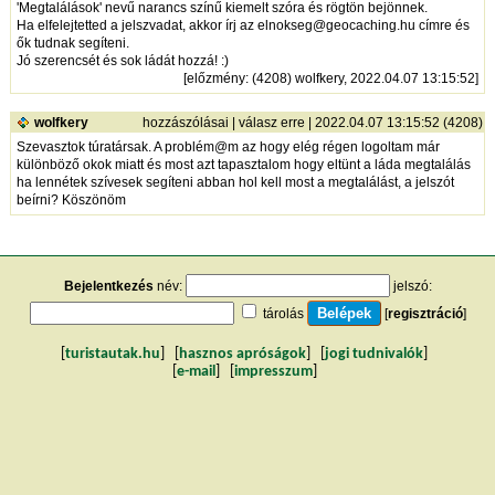
'Megtalálások' nevű narancs színű kiemelt szóra és rögtön bejönnek.
Ha elfelejtetted a jelszvadat, akkor írj az elnokseg@geocaching.hu címre és
ők tudnak segíteni.
Jó szerencsét és sok ládát hozzá! :)
[
előzmény
: (4208) wolfkery, 2022.04.07 13:15:52]
wolfkery
hozzászólásai
|
válasz erre
| 2022.04.07 13:15:52 (4208)
Szevasztok túratársak. A problém@m az hogy elég régen logoltam már
különböző okok miatt és most azt tapasztalom hogy eltünt a láda megtalálás
ha lennétek szívesek segíteni abban hol kell most a megtalálást, a jelszót
beírni? Köszönöm
Bejelentkezés
név:
jelszó:
tárolás
[
regisztráció
]
[
turistautak.hu
] [
hasznos apróságok
] [
jogi tudnivalók
]
[
e-mail
] [
impresszum
]