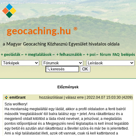
geocaching.hu ®
a Magyar Geocaching Közhasznú Egyesület hivatalos oldala
+
geoládák
~
+
megtalálások
~
+
felhasználók
~
+
poi
~
fórum
FAQ
belépés
Előzmények
emiGrant
hozzászólásai
|
válasz erre
| 2022.04.07 15:03:30 (4209)
Szia wolfkery!
Ha mostanság megtaláltál egy ládát, akkor a profil oldaladon a fenti balról
második 'megtalálások'-tól balra találsz egy + jelet. Arra rákattintasz és a
megjelenő oldalt kitöltöd a láda rövid nevével, a jelszóval, a megtalálás
pontos időpontjával és a Megjegyzés nevű téglalapba is kell írnod legalább
egy betüt és azután alul rákattintasz a Bevitel szóra és már be is jelentetted.
Ami a régi találataidat illeti, azok ott vannak, csak rá kell kattintanod a