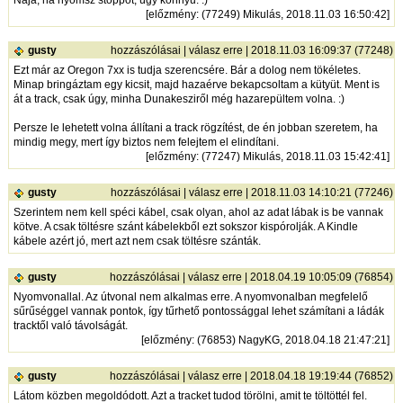
Naja, ha nyomsz stoppot, úgy könnyű. :)
[
előzmény
: (77249) Mikulás, 2018.11.03 16:50:42]
gusty
hozzászólásai
|
válasz erre
| 2018.11.03 16:09:37 (77248)
Ezt már az Oregon 7xx is tudja szerencsére. Bár a dolog nem tökéletes.
Minap bringáztam egy kicsit, majd hazaérve bekapcsoltam a kütyüt. Ment is
át a track, csak úgy, minha Dunakesziről még hazarepültem volna. :)
Persze le lehetett volna állítani a track rögzítést, de én jobban szeretem, ha
mindig megy, mert így biztos nem felejtem el elindítani.
[
előzmény
: (77247) Mikulás, 2018.11.03 15:42:41]
gusty
hozzászólásai
|
válasz erre
| 2018.11.03 14:10:21 (77246)
Szerintem nem kell spéci kábel, csak olyan, ahol az adat lábak is be vannak
kötve. A csak töltésre szánt kábelekből ezt sokszor kispórolják. A Kindle
kábele azért jó, mert azt nem csak töltésre szánták.
gusty
hozzászólásai
|
válasz erre
| 2018.04.19 10:05:09 (76854)
Nyomvonallal. Az útvonal nem alkalmas erre. A nyomvonalban megfelelő
sűrűséggel vannak pontok, így tűrhető pontossággal lehet számítani a ládák
tracktől való távolságát.
[
előzmény
: (76853) NagyKG, 2018.04.18 21:47:21]
gusty
hozzászólásai
|
válasz erre
| 2018.04.18 19:19:44 (76852)
Látom közben megoldódott. Azt a tracket tudod törölni, amit te töltöttél fel.