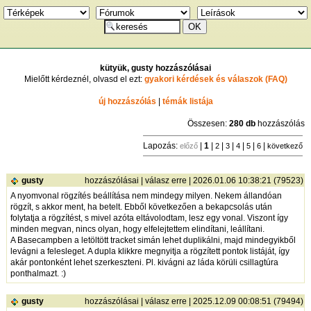
kütyük, gusty hozzászólásai
Mielőtt kérdeznél, olvasd el ezt:
gyakori kérdések és válaszok (FAQ)
új hozzászólás
|
témák listája
Összesen:
280 db
hozzászólás
Lapozás:
|
1
|
|
|
|
|
|
előző
2
3
4
5
6
következő
gusty
hozzászólásai
|
válasz erre
| 2026.01.06 10:38:21 (79523)
A nyomvonal rögzítés beállítása nem mindegy milyen. Nekem állandóan
rögzít, s akkor ment, ha betelt. Ebből következően a bekapcsolás után
folytatja a rögzítést, s mivel azóta eltávolodtam, lesz egy vonal. Viszont így
minden megvan, nincs olyan, hogy elfelejtettem elindítani, leállítani.
A Basecampben a letöltött tracket simán lehet duplikálni, majd mindegyikből
levágni a felesleget. A dupla klikkre megnyitja a rögzített pontok listáját, így
akár pontonként lehet szerkeszteni. Pl. kivágni az láda körüli csillagtúra
ponthalmazt. :)
gusty
hozzászólásai
|
válasz erre
| 2025.12.09 00:08:51 (79494)