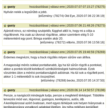
gusty
hozzászólásai
|
válasz erre
| 2020.07.07 07:15:27 (78275)
Nyilván nekik a legsűrűbb a jobb.
[
előzmény
: (78274) Old Eye, 2020.07.06 22:36:19]
gusty
hozzászólásai
|
válasz erre
| 2020.07.06 21:48:26 (78273)
Ajánlott nincs, ez némileg szubjektív, függhet attól is, hogy mi a célja a
rögzítésnek. Ha csak az útvonal rögzítése, akkor szerintem elég 5-10
méterenként egy pont. Bringa esetén akár 20.
[
előzmény
: (78272) vittorio, 2020.07.06 13:56:16]
gusty
hozzászólásai
|
válasz erre
| 2020.07.05 19:46:59 (78269)
Érdemes megnézni, hogy a track rögzítés milyen sűrűre van állítva.
A magassági mérés sokkal pontatlanabb, így ha túl sűrűn rögzíti a pontokat,
akkor a pontok között keletkező szintkülönbségek halmozódnak. Ezek
vízszintes úton a mérési pontatlanságból adódnak. Ha túl sok a rögzített pont,
akkor 1-1 méterekből is sok összejöhet.
[
előzmény
: (78268) becko, 2020.07.05 14:37:50]
gusty
hozzászólásai
|
válasz erre
| 2020.06.14 14:50:57 (78198)
Persze, a navigációt mindegyik tudja, persze a megfelelő térképpel. Többféle
tervezési mód van, légvonal, gyalogos, kerékpáros, autós, stb.
A kerékpárossal azért óvatosan, mert egyes térképek sok helyen hiányosak a
kerékpározásra vonatkozó adatokat illetően, így néha rejtélyes kerülőket