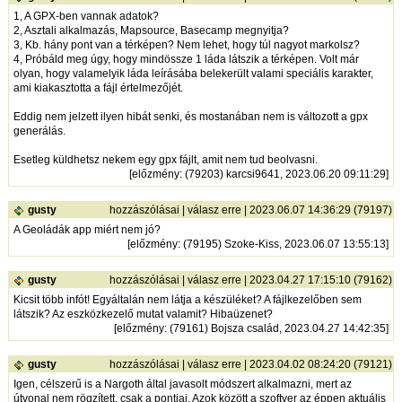
1, A GPX-ben vannak adatok?
2, Asztali alkalmazás, Mapsource, Basecamp megnyitja?
3, Kb. hány pont van a térképen? Nem lehet, hogy túl nagyot markolsz?
4, Próbáld meg úgy, hogy mindössze 1 láda látszik a térképen. Volt már
olyan, hogy valamelyik láda leírásába belekerült valami speciális karakter,
ami kiakasztotta a fájl értelmezőjét.
Eddig nem jelzett ilyen hibát senki, és mostanában nem is változott a gpx
generálás.
Esetleg küldhetsz nekem egy gpx fájlt, amit nem tud beolvasni.
[
előzmény
: (79203) karcsi9641, 2023.06.20 09:11:29]
gusty
hozzászólásai
|
válasz erre
| 2023.06.07 14:36:29 (79197)
A Geoládák app miért nem jó?
[
előzmény
: (79195) Szoke-Kiss, 2023.06.07 13:55:13]
gusty
hozzászólásai
|
válasz erre
| 2023.04.27 17:15:10 (79162)
Kicsit több infót! Egyáltalán nem látja a készüléket? A fájlkezelőben sem
látszik? Az eszközkezelő mutat valamit? Hibaüzenet?
[
előzmény
: (79161) Bojsza család, 2023.04.27 14:42:35]
gusty
hozzászólásai
|
válasz erre
| 2023.04.02 08:24:20 (79121)
Igen, célszerű is a Nargoth által javasolt módszert alkalmazni, mert az
útvonal nem rögzített, csak a pontjai. Azok között a szoftver az éppen aktuális