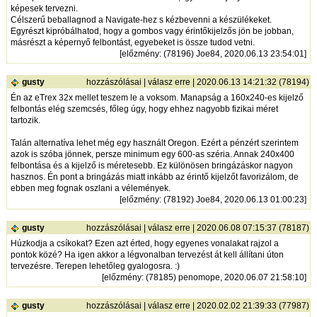
képesek tervezni.
Célszerű beballagnod a Navigate-hez s kézbevenni a készülékeket.
Egyrészt kipróbálhatod, hogy a gombos vagy érintőkijelzős jön be jobban,
másrészt a képernyő felbontást, egyebeket is össze tudod vetni.
[
előzmény
: (78196) Joe84, 2020.06.13 23:54:01]
gusty
hozzászólásai
|
válasz erre
| 2020.06.13 14:21:32 (78194)
Én az eTrex 32x mellet teszem le a voksom. Manapság a 160x240-es kijelző
felbontás elég szemcsés, főleg úgy, hogy ehhez nagyobb fizikai méret
tartozik.
Talán alternatíva lehet még egy használt Oregon. Ezért a pénzért szerintem
azok is szóba jönnek, persze minimum egy 600-as széria. Annak 240x400
felbontása és a kijelző is méretesebb. Ez különösen bringázáskor nagyon
hasznos. Én pont a bringázás miatt inkább az érintő kijelzőt favorizálom, de
ebben meg fognak oszlani a vélemények.
[
előzmény
: (78192) Joe84, 2020.06.13 01:00:23]
gusty
hozzászólásai
|
válasz erre
| 2020.06.08 07:15:37 (78187)
Húzkodja a csíkokat? Ezen azt érted, hogy egyenes vonalakat rajzol a
pontok közé? Ha igen akkor a légvonalban tervezést át kell állítani úton
tervezésre. Terepen lehetőleg gyalogosra. :)
[
előzmény
: (78185) penomope, 2020.06.07 21:58:10]
gusty
hozzászólásai
|
válasz erre
| 2020.02.02 21:39:33 (77987)