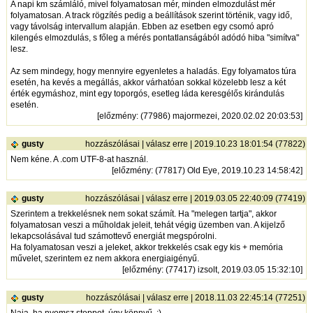
A napi km számláló, mivel folyamatosan mér, minden elmozdulást mér
folyamatosan. A track rögzítés pedig a beállítások szerint történik, vagy idő,
vagy távolság intervallum alapján. Ebben az esetben egy csomó apró
kilengés elmozdulás, s főleg a mérés pontatlanságából adódó hiba "simítva"
lesz.
Az sem mindegy, hogy mennyire egyenletes a haladás. Egy folyamatos túra
esetén, ha kevés a megállás, akkor várhatóan sokkal közelebb lesz a két
érték egymáshoz, mint egy toporgós, esetleg láda keresgélős kirándulás
esetén.
[
előzmény
: (77986) majormezei, 2020.02.02 20:03:53]
gusty
hozzászólásai
|
válasz erre
| 2019.10.23 18:01:54 (77822)
Nem kéne. A .com UTF-8-at használ.
[
előzmény
: (77817) Old Eye, 2019.10.23 14:58:42]
gusty
hozzászólásai
|
válasz erre
| 2019.03.05 22:40:09 (77419)
Szerintem a trekkelésnek nem sokat számít. Ha "melegen tartja", akkor
folyamatosan veszi a műholdak jeleit, tehát végig üzemben van. A kijelző
lekapcsolásával tud számottevő energiát megspórolni.
Ha folyamatosan veszi a jeleket, akkor trekkelés csak egy kis + memória
művelet, szerintem ez nem akkora energiaigényű.
[
előzmény
: (77417) izsolt, 2019.03.05 15:32:10]
gusty
hozzászólásai
|
válasz erre
| 2018.11.03 22:45:14 (77251)