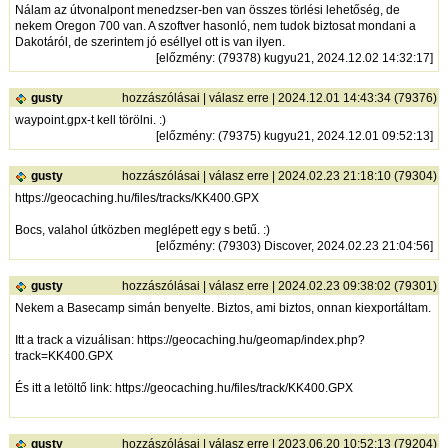
Nálam az útvonalpont menedzser-ben van összes törlési lehetőség, de
nekem Oregon 700 van. A szoftver hasonló, nem tudok biztosat mondani a
Dakotáról, de szerintem jó eséllyel ott is van ilyen.
[
előzmény
: (79378) kugyu21, 2024.12.02 14:32:17]
gusty
hozzászólásai
|
válasz erre
| 2024.12.01 14:43:34 (79376)
waypoint.gpx-t kell törölni. :)
[
előzmény
: (79375) kugyu21, 2024.12.01 09:52:13]
gusty
hozzászólásai
|
válasz erre
| 2024.02.23 21:18:10 (79304)
https://geocaching.hu/files/tracks/KK400.GPX
Bocs, valahol útközben meglépett egy s betű. :)
[
előzmény
: (79303) Discover, 2024.02.23 21:04:56]
gusty
hozzászólásai
|
válasz erre
| 2024.02.23 09:38:02 (79301)
Nekem a Basecamp simán benyelte. Biztos, ami biztos, onnan kiexportáltam.
Itt a track a vizuálisan:
https://geocaching.hu/geomap/index.php?
track=KK400.GPX
És itt a letöltő link:
https://geocaching.hu/files/track/KK400.GPX
gusty
hozzászólásai
|
válasz erre
| 2023.06.20 10:52:13 (79204)