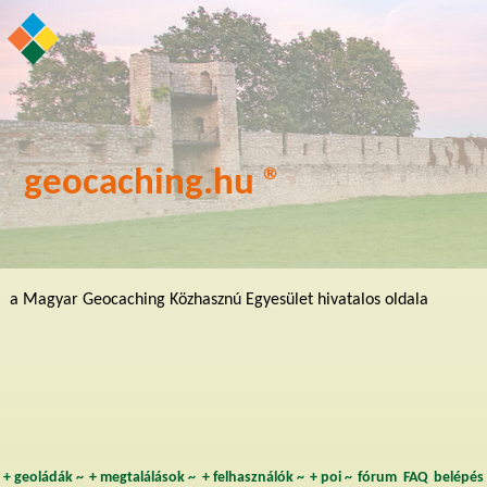
geocaching.hu ®
a Magyar Geocaching Közhasznú Egyesület hivatalos oldala
+
geoládák
~
+
megtalálások
~
+
felhasználók
~
+
poi
~
fórum
FAQ
belépés