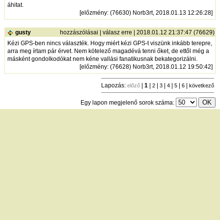
áhitat.
[
előzmény
: (76630) Norb3rt, 2018.01.13 12:26:28]
gusty
hozzászólásai
|
válasz erre
| 2018.01.12 21:37:47 (76629)
Kézi GPS-ben nincs választék. Hogy miért kézi GPS-t viszünk inkább terepre,
arra meg írtam pár érvet. Nem kötelező magadévá tenni őket, de ettől még a
másként gondolkodókat nem kéne vallási fanatikusnak bekategorizálni.
[
előzmény
: (76628) Norb3rt, 2018.01.12 19:50:42]
Lapozás:
|
1
|
|
|
|
|
|
előző
2
3
4
5
6
következő
Egy lapon megjelenő sorok száma:
új hozzászólás
|
témák listája
Bejelentkezés
név:
jelszó:
tárolás
[
regisztráció
]
[
turistautak.hu
] [
hasznos apróságok
] [
jogi tudnivalók
]
[
e-mail
] [
impresszum
]