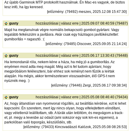
Az újabb Garminok MTP protokollt használnak. Én Mac-es vagyok, de biztos
lesz infó, ha így keresed.
[
előzmény
: (79492) meszes, 2025.12.08 15:47:30]
gusty
hozzászólásai
|
válasz erre
| 2025.09.07 08:40:59 (79487)
Majd ha megtanulnak végre normális bekapcsoló gombot gyártani. Vagy
legalább felkészülni a javításra. Akár csak egy házilagos javítókészlettel:
gumiborítás + ragasztó. :(
[
előzmény
: (79485) Discover, 2025.09.05 21:14:24]
gusty
hozzászólásai
|
válasz erre
| 2025.06.17 13:30:43 (79448)
Ha lemondanál róla, nekem kéne a háza, ha még jó a gumiborítás. Az
enyémen most adta meg magát. Még azt is fel tudom ajánlani, hogy
megpróbálom feléleszteni, bár ehhez sok reményt nem fűzök a leírtak
alapján. Ha mégis, akkor természetesen visszaadnám, élő GPS-t nem
nyúznék meg. :)
[
előzmény
: (79446) Zergi, 2025.06.17 09:38:34]
gusty
hozzászólásai
|
válasz erre
| 2025.05.08 08:46:40 (79434)
Az, hogy állandóan van nyomvonal rögzítés, az beállítás kérdése, ezt ki lehet
kapcsolni. Én szeretem, mert így nincs olyan, hogy elfelejtettem elindítani,
vagy véletlenül leállítottam, stb. A túrák után letöltöm, és megvágom a track-
et, pl. megy a levesbe az odaút (ami sokszor egy sok km-es egyenes), a
parkolóban való toporgás, készülődés, stb.
[
előzmény
: (79433) Kincsvadászó Kalózok, 2025.05.08 08:26:53]