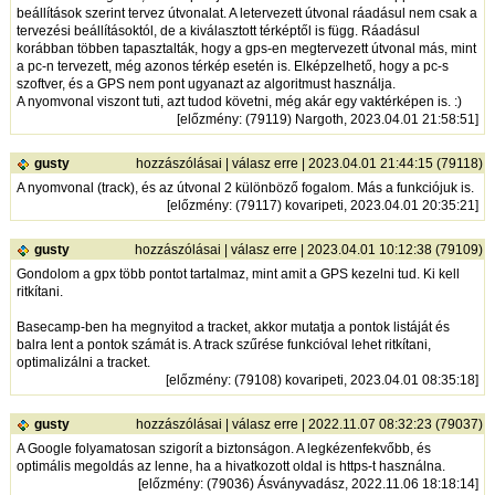
beállítások szerint tervez útvonalat. A letervezett útvonal ráadásul nem csak a
tervezési beállításoktól, de a kiválasztott térképtől is függ. Ráadásul
korábban többen tapasztalták, hogy a gps-en megtervezett útvonal más, mint
a pc-n tervezett, még azonos térkép esetén is. Elképzelhető, hogy a pc-s
szoftver, és a GPS nem pont ugyanazt az algoritmust használja.
A nyomvonal viszont tuti, azt tudod követni, még akár egy vaktérképen is. :)
[
előzmény
: (79119) Nargoth, 2023.04.01 21:58:51]
gusty
hozzászólásai
|
válasz erre
| 2023.04.01 21:44:15 (79118)
A nyomvonal (track), és az útvonal 2 különböző fogalom. Más a funkciójuk is.
[
előzmény
: (79117) kovaripeti, 2023.04.01 20:35:21]
gusty
hozzászólásai
|
válasz erre
| 2023.04.01 10:12:38 (79109)
Gondolom a gpx több pontot tartalmaz, mint amit a GPS kezelni tud. Ki kell
ritkítani.
Basecamp-ben ha megnyitod a tracket, akkor mutatja a pontok listáját és
balra lent a pontok számát is. A track szűrése funkcióval lehet ritkítani,
optimalizálni a tracket.
[
előzmény
: (79108) kovaripeti, 2023.04.01 08:35:18]
gusty
hozzászólásai
|
válasz erre
| 2022.11.07 08:32:23 (79037)
A Google folyamatosan szigorít a biztonságon. A legkézenfekvőbb, és
optimális megoldás az lenne, ha a hivatkozott oldal is https-t használna.
[
előzmény
: (79036) Ásványvadász, 2022.11.06 18:18:14]