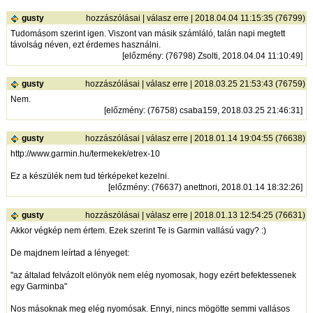
gusty
hozzászólásai
|
válasz erre
| 2018.04.04 11:15:35 (76799)
Tudomásom szerint igen. Viszont van másik számláló, talán napi megtett
távolság néven, ezt érdemes használni.
[
előzmény
: (76798) Zsolti, 2018.04.04 11:10:49]
gusty
hozzászólásai
|
válasz erre
| 2018.03.25 21:53:43 (76759)
Nem.
[
előzmény
: (76758) csaba159, 2018.03.25 21:46:31]
gusty
hozzászólásai
|
válasz erre
| 2018.01.14 19:04:55 (76638)
http://www.garmin.hu/termekek/etrex-10
Ez a készülék nem tud térképeket kezelni.
[
előzmény
: (76637) anettnori, 2018.01.14 18:32:26]
gusty
hozzászólásai
|
válasz erre
| 2018.01.13 12:54:25 (76631)
Akkor végkép nem értem. Ezek szerint Te is Garmin vallású vagy? :)
De majdnem leírtad a lényeget:
"az általad felvázolt elönyök nem elég nyomosak, hogy ezért befektessenek
egy Garminba"
Nos másoknak meg elég nyomósak. Ennyi, nincs mögötte semmi vallásos