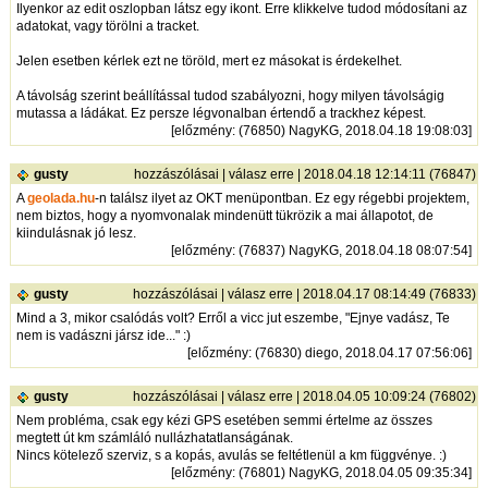
Ilyenkor az edit oszlopban látsz egy ikont. Erre klikkelve tudod módosítani az
adatokat, vagy törölni a tracket.
Jelen esetben kérlek ezt ne töröld, mert ez másokat is érdekelhet.
A távolság szerint beállítással tudod szabályozni, hogy milyen távolságig
mutassa a ládákat. Ez persze légvonalban értendő a trackhez képest.
[
előzmény
: (76850) NagyKG, 2018.04.18 19:08:03]
gusty
hozzászólásai
|
válasz erre
| 2018.04.18 12:14:11 (76847)
A
geolada.hu
-n találsz ilyet az OKT menüpontban. Ez egy régebbi projektem,
nem biztos, hogy a nyomvonalak mindenütt tükrözik a mai állapotot, de
kiindulásnak jó lesz.
[
előzmény
: (76837) NagyKG, 2018.04.18 08:07:54]
gusty
hozzászólásai
|
válasz erre
| 2018.04.17 08:14:49 (76833)
Mind a 3, mikor csalódás volt? Erről a vicc jut eszembe, "Ejnye vadász, Te
nem is vadászni jársz ide..." :)
[
előzmény
: (76830) diego, 2018.04.17 07:56:06]
gusty
hozzászólásai
|
válasz erre
| 2018.04.05 10:09:24 (76802)
Nem probléma, csak egy kézi GPS esetében semmi értelme az összes
megtett út km számláló nullázhatatlanságának.
Nincs kötelező szerviz, s a kopás, avulás se feltétlenül a km függvénye. :)
[
előzmény
: (76801) NagyKG, 2018.04.05 09:35:34]