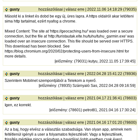
gusty
hozzászólásai
|
válasz erre
| 2022.11.06 14:18:29 (79035)
Másold ki a linket és dobd be egy új, üres lapra. A https oldalról akar letölteni
sima http tartalmat, ezért nyafog a chrome.
Mixed Content: The site at '
https://geocaching.hu/'
was loaded over a secure
connection, but the file at '
http://turistautak.elte.hu/tuhu/tuhu_garmin.exe'
was
loaded over an insecure connection. This file should be served over HTTPS.
This download has been blocked. See
https://blog.chromium.org/2020/02/protecting-users-from-insecure.html
for
more details.
[
előzmény
: (79031) kutyu, 2022.11.05 17:39:45]
gusty
hozzászólásai
|
válasz erre
| 2022.04.28 15:41:22 (78936)
Szerintem Mobilnet szempontjából a Telekom a nyerő.
[
előzmény
: (78935) Szárnyaló Sas, 2022.04.28 09:16:59]
gusty
hozzászólásai
|
válasz erre
| 2021.04.17 21:36:41 (78603)
Igen, ez korrekt.
[
előzmény
: (78601) petrot81, 2021.04.16 17:30:24]
gusty
hozzászólásai
|
válasz erre
| 2021.04.16 17:01:20 (78600)
Az a baj, hogy elvész a választás szabadsága. Van olyan app, aminek nem
feltétlenül igényli a user a folyamatos fejlesztését. Vagy a fejlesztések,
frissítés mértéke nincs arányban a havidíjjal (jobb esetben csak éves).