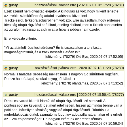
gusty
hozzászólásai
|
válasz erre
| 2020.07.07 18:17:28 (78281)
Ezek szerint nem olvastad elejétől. A kiindulás az volt, hogy miként lehetne
az irreális szintkülönbség adatot a valóshoz közelíteni.
Trackelésről, térképrajzolásról nem volt szó. Erre javasoltam, hogy érdemes
távolság alapú rögzítést beállítani, esetleg ritkítani, mert a túl sok pont esetén
az ugráló magasság adatok miatt a hiba is jobban halmozódik.
Erre kérdezte vittorio:
"Mi az ajánlott rögzítési sűrűség? Én is tapasztalom a torzítást a
magasságprofilnál, és a track hosszát illetően is."
[
előzmény
: (78279) Old Eye, 2020.07.07 17:52:05]
gusty
hozzászólásai
|
válasz erre
| 2020.07.07 18:11:20 (78280)
Normális haladási sebesség mellett nem is nagyon tud sűrűbben rögzíteni.
Persze ha időalapú, s sokat totyog, téblábol. :)
[
előzmény
: (78278) olahtamas, 2020.07.07 17:13:52]
gusty
hozzászólásai
|
válasz erre
| 2020.07.07 15:50:41 (78277)
Direkt csavarod ki amit írtam? Idő alapú rögzítésről szó sem volt. A
pontosságot ne keverjük ide, mert értelmetlen, hiszen az mindig benne van a
pakliban, bármilyen távolság vagy idő alapú rögzítésnél. Ráadásul a
műholdak pozíciójától, számától is függ, így adott pillanatban akár el is érheti
az 1-2m-es pontosságot. De nagyon eltértünk az eredeti témától.
[
előzmény
: (78276) Old Eye, 2020.07.07 10:59:34]