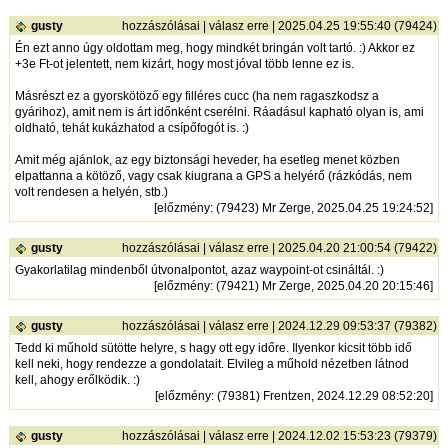
gusty
hozzászólásai
|
válasz erre
| 2025.04.25 19:55:40 (79424)
Én ezt anno úgy oldottam meg, hogy mindkét bringán volt tartó. :) Akkor ez
+3e Ft-ot jelentett, nem kizárt, hogy most jóval több lenne ez is.
Másrészt ez a gyorskötöző egy filléres cucc (ha nem ragaszkodsz a
gyárihoz), amit nem is árt időnként cserélni. Ráadásul kapható olyan is, ami
oldható, tehát kukázhatod a csípőfogót is. :)
Amit még ajánlok, az egy biztonsági heveder, ha esetleg menet közben
elpattanna a kötöző, vagy csak kiugrana a GPS a helyérő (rázkódás, nem
volt rendesen a helyén, stb.)
[
előzmény
: (79423) Mr Zerge, 2025.04.25 19:24:52]
gusty
hozzászólásai
|
válasz erre
| 2025.04.20 21:00:54 (79422)
Gyakorlatilag mindenből útvonalpontot, azaz waypoint-ot csináltál. :)
[
előzmény
: (79421) Mr Zerge, 2025.04.20 20:15:46]
gusty
hozzászólásai
|
válasz erre
| 2024.12.29 09:53:37 (79382)
Tedd ki műhold sütötte helyre, s hagy ott egy időre. Ilyenkor kicsit több idő
kell neki, hogy rendezze a gondolatait. Elvileg a műhold nézetben látnod
kell, ahogy erőlködik. :)
[
előzmény
: (79381) Frentzen, 2024.12.29 08:52:20]
gusty
hozzászólásai
|
válasz erre
| 2024.12.02 15:53:23 (79379)