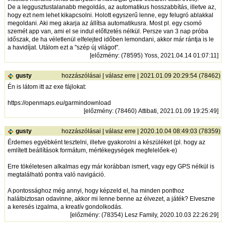
De a leggusztustalanabb megoldás, az automatikus hosszabbítás, illetve az,
hogy ezt nem lehet kikapcsolni. Holott egyszerű lenne, egy felugró ablakkal
megoldani. Aki meg akarja az állítsa automatikusra. Most pl. egy csomó
szemét app van, ami el se indul előfizetés nélkül. Persze van 3 nap próba
időszak, de ha véletlenül elfelejted időben lemondani, akkor már rántja is le
a havidíjat. Utálom ezt a "szép új világot".
[
előzmény
: (78595) Yoss, 2021.04.14 01:07:11]
gusty
hozzászólásai
|
válasz erre
| 2021.01.09 20:29:54 (78462)
Én is látom itt az exe fájlokat:
https://openmaps.eu/garmindownload
[
előzmény
: (78460) Attibati, 2021.01.09 19:25:49]
gusty
hozzászólásai
|
válasz erre
| 2020.10.04 08:49:03 (78359)
Érdemes egyébként tesztelni, illetve gyakorolni a készüléket (pl. hogy az
említett beállítások formátum, mértékegységek megfelelőek-e)
Erre tökéletesen alkalmas egy már korábban ismert, vagy egy GPS nélkül is
megtalálható pontra való navigáció.
A pontossághoz még annyi, hogy képzeld el, ha minden ponthoz
halálbiztosan odavinne, akkor mi lenne benne az élvezet, a játék? Elveszne
a keresés izgalma, a kreatív gondolkodás.
[
előzmény
: (78354) Lesz Family, 2020.10.03 22:26:29]