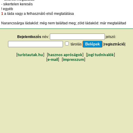
- sikertelen keresés
! egyéb
1
a láda vagy a felhasználó első megtalálása
Narancssárga ládakód: még nem találtad meg; zöld ládakód: már megtaláltad
Bejelentkezés
név:
jelszó:
tárolás
[
regisztráció
]
[
turistautak.hu
] [
hasznos apróságok
] [
jogi tudnivalók
]
[
e-mail
] [
impresszum
]