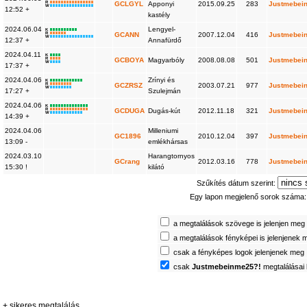
R
GCLGYL
Apponyi
2015.09.25
283
Justmebei
W
12:52 +
kastély
2024.06.04
Lengyel-
K
R
GCANN
2007.12.04
416
Justmebei
W
12:37 +
Annafürdő
2024.04.11
K
R
GCBOYA
Magyarbóly
2008.08.08
501
Justmebei
W
17:37 +
2024.04.06
Zrínyi és
K
R
GCZRSZ
2003.07.21
977
Justmebei
W
17:27 +
Szulejmán
2024.04.06
K
R
GCDUGA
Dugás-kút
2012.11.18
321
Justmebei
W
14:39 +
2024.04.06
Milleniumi
GC1896
2010.12.04
397
Justmebei
13:09 -
emlékhársas
2024.03.10
Harangtornyos
GCrang
2012.03.16
778
Justmebei
15:30 !
kilátó
Szűkítés dátum szerint:
Egy lapon megjelenő sorok száma
a megtalálások szövege is jelenjen meg
a megtalálások fényképei is jelenjenek 
csak a fényképes logok jelenjenek meg
csak
Justmebeinme25?!
megtalálásai 
+ sikeres megtalálás