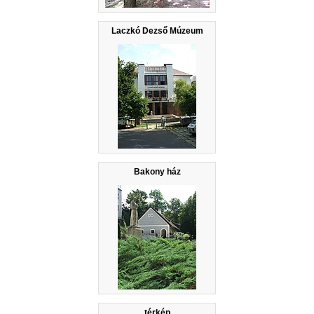
Laczkó Dezső Múzeum
Bakony ház
térkép