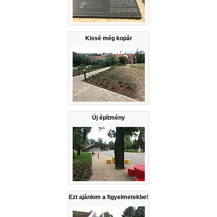
Kissé még kopár
Új építmény
Ezt ajánlom a figyelmetekbe!