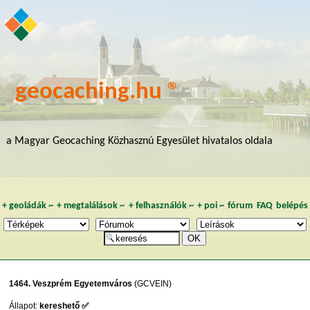
geocaching.hu ®
a Magyar Geocaching Közhasznú Egyesület hivatalos oldala
+
geoládák
~
+
megtalálások
~
+
felhasználók
~
+
poi
~
fórum
FAQ
belépés
1464. Veszprém Egyetemváros
(GCVEIN)
Állapot:
kereshető ✅