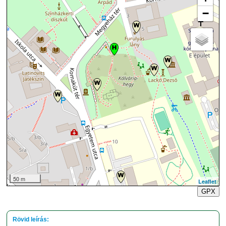
−
50 m
Leaflet
GPX