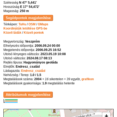
Szélesség
N 47° 5,441'
Hosszúság
E 17° 54,472'
Magasság:
250 m
Térképen:
TuHu
/
OSM
/
GMaps
Koordináták letöltése GPS-be
Közeli ládák
/
Közeli pontok
Megye/ország:
Veszprém
Elhelyezés időpontja:
2006.09.24 00:00
Megjelenés időpontja:
2006.09.25 16:52
Utolsó lényeges változás:
2023.05.19 10:08
Utolsó változás:
2024.08.17 08:13
Rejtés típusa:
Hagyományos geoláda
Elrejtők:
Endresz_család
Ládagazda:
Endresz_család
Nehézség / Terep:
1.0 / 1.5
Megtalálások száma:
2004
+ 16 sikertelen
+ 39 egyéb
,
grafikon
Megtalálások gyakorisága:
1.9
megtalálás hetente
K
R
W
+