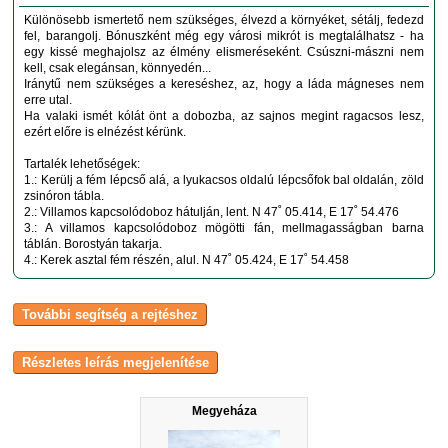
Különösebb ismertető nem szükséges, élvezd a környéket, sétálj, fedezd
fel, barangolj. Bónuszként még egy városi mikrót is megtalálhatsz - ha
egy kissé meghajolsz az élmény elismeréseként. Csúszni-mászni nem
kell, csak elegánsan, könnyedén...
Iránytű nem szükséges a kereséshez, az, hogy a láda mágneses nem
erre utal.
Ha valaki ismét kólát önt a dobozba, az sajnos megint ragacsos lesz,
ezért előre is elnézést kérünk.
Tartalék lehetőségek:
1.: Kerülj a fém lépcső alá, a lyukacsos oldalú lépcsőfok bal oldalán, zöld
zsinóron tábla.
2.: Villamos kapcsolódoboz hátulján, lent. N 47˚ 05.414, E 17˚ 54.476
3.: A villamos kapcsolódoboz mögötti fán, mellmagasságban barna
táblán. Borostyán takarja.
4.: Kerek asztal fém részén, alul. N 47˚ 05.424, E 17˚ 54.458
Megyeháza