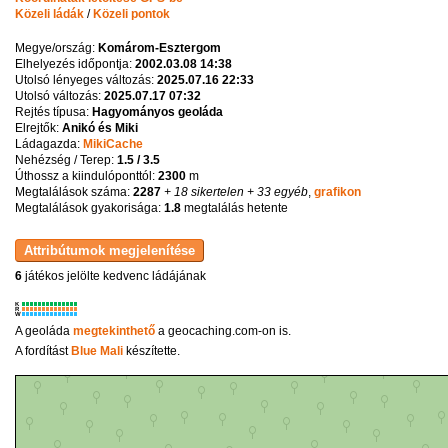
Közeli ládák
/
Közeli pontok
Megye/ország:
Komárom-Esztergom
Elhelyezés időpontja:
2002.03.08 14:38
Utolsó lényeges változás:
2025.07.16 22:33
Utolsó változás:
2025.07.17 07:32
Rejtés típusa:
Hagyományos geoláda
Elrejtők:
Anikó és Miki
Ládagazda:
MikiCache
Nehézség / Terep:
1.5 / 3.5
Úthossz a kiindulóponttól:
2300
m
Megtalálások száma:
2287
+ 18 sikertelen
+ 33 egyéb
,
grafikon
Megtalálások gyakorisága:
1.8
megtalálás hetente
6
játékos jelölte kedvenc ládájának
K
R
W
A geoláda
megtekinthető
a geocaching.com-on is.
A fordítást
Blue Mali
készítette.