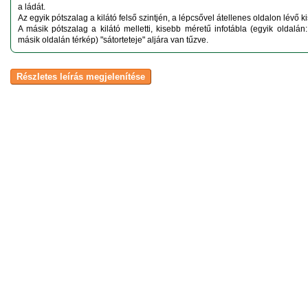
a ládát.
Az egyik pótszalag a kilátó felső szintjén, a lépcsővel átellenes oldalon lévő k
A másik pótszalag a kilátó melletti, kisebb méretű infotábla (egyik oldalán:
másik oldalán térkép) "sátorteteje" aljára van tűzve.