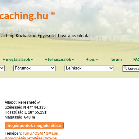
caching.hu ®
aching Közhasznú Egyesület hivatalos oldala
+
megtalálások
~
+
felhasználók
~
+
poi
~
fórum
FA
Állapot:
kereshető ✅
Szélesség
N 47° 44,335'
Hosszúság
E 18° 55,151'
Magasság:
640 m
Térképen:
TuHu
/
OSM
/
GMaps
Koordináták letöltése GPS-be