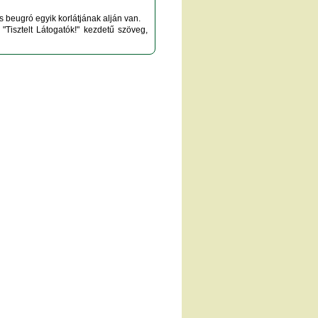
is beugró egyik korlátjának alján van.
 "Tisztelt Látogatók!" kezdetű szöveg,