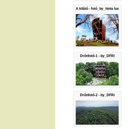
A kilátó - fotó_by_hinia lux
Drónfotó-1 - by_DFRi
Drónfotó-2 - by_DFRi