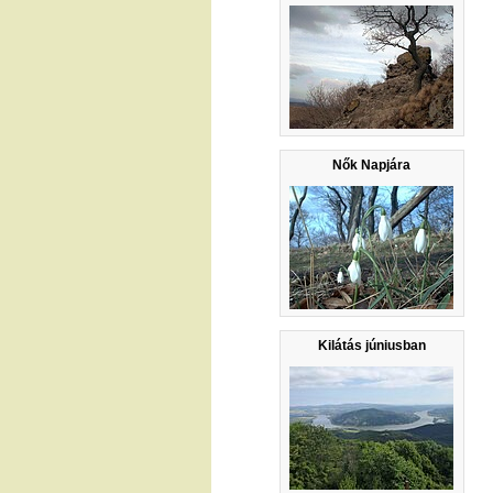
Nők Napjára
Kilátás júniusban