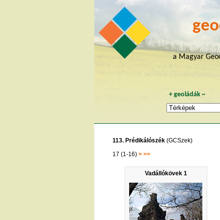
geo
a Magyar Geoc
+
geoládák
~
113. Prédikálószék
(GCSzek)
17 (1-16)
>
>>
Vadállókövek 1