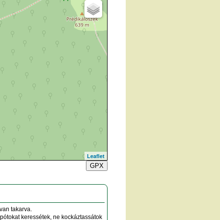
Leaflet
GPX
van takarva.
 pótokat keressétek, ne kockáztassátok