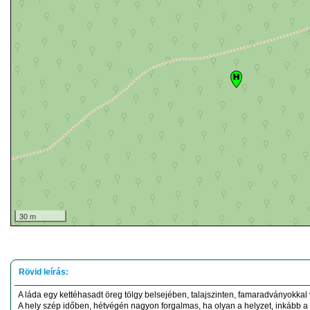
30 m
A láda egy kettéhasadt öreg tölgy belsejében, talajszinten, famaradványokkal 
A hely szép időben, hétvégén nagyon forgalmas, ha olyan a helyzet, inkább a