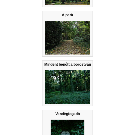
A park
Mindent benőtt a borostyán
Vendégfogadó