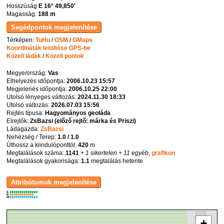
Hosszúság
E 16° 49,850'
Magasság:
188 m
Térképen:
TuHu
/
OSM
/
GMaps
Koordináták letöltése GPS-be
Közeli ládák
/
Közeli pontok
Megye/ország:
Vas
Elhelyezés időpontja:
2006.10.23 15:57
Megjelenés időpontja:
2006.10.25 22:00
Utolsó lényeges változás:
2024.11.30 18:33
Utolsó változás:
2026.07.03 15:56
Rejtés típusa:
Hagyományos geoláda
Elrejtők:
ZsBazsi (előző rejtő: márka és Priszi)
Ládagazda:
ZsBazsi
Nehézség / Terep:
1.0 / 1.0
Úthossz a kiindulóponttól:
420
m
Megtalálások száma:
1141
+ 1 sikertelen
+ 11 egyéb
,
grafikon
Megtalálások gyakorisága:
1.1
megtalálás hetente
K
R
W
+