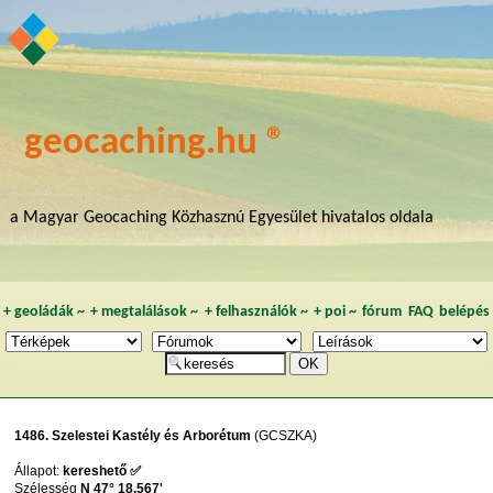
geocaching.hu ®
a Magyar Geocaching Közhasznú Egyesület hivatalos oldala
+
geoládák
~
+
megtalálások
~
+
felhasználók
~
+
poi
~
fórum
FAQ
belépés
1486. Szelestei Kastély és Arborétum
(GCSZKA)
Állapot:
kereshető ✅
Szélesség
N 47° 18,567'