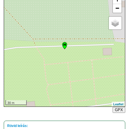
−
30 m
Leaflet
GPX