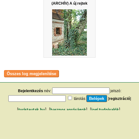
(ARCHÍV) A új rejtek
Bejelentkezés
név:
jelszó:
tárolás
[
regisztráció
]
[
turistautak.hu
] [
hasznos apróságok
] [
jogi tudnivalók
]
[
e-mail
] [
impresszum
]