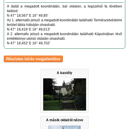
A ládát a megadott koordinátán, bal oldalon, a legszélső fa tövében
találod.
N 47° 18,567' E 16° 49,85'
Az 1. alternatív jelszó a megadott koordinátán található Természetvédelmi
terület tábla hátulján olvasható.
N 47° 18,416' E 16° 49,613'
A 2. alternatív jelszó a megadott koordinátán található Kápolnában lévő
emlékkönyv utolsó oldalán olvasható.
N 47° 18,452' E 16° 49,702'
A kastély
A másik oldalról nézve