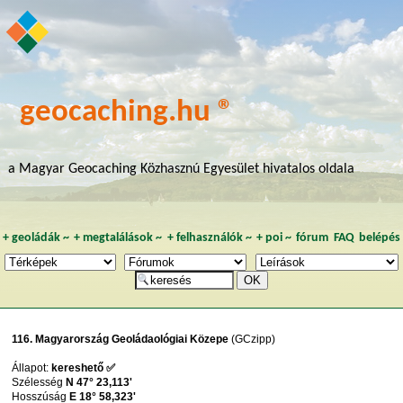
geocaching.hu ®
a Magyar Geocaching Közhasznú Egyesület hivatalos oldala
+
geoládák
~
+
megtalálások
~
+
felhasználók
~
+
poi
~
fórum
FAQ
belépés
116. Magyarország Geoládaológiai Közepe
(GCzipp)
Állapot:
kereshető ✅
Szélesség
N 47° 23,113'
Hosszúság
E 18° 58,323'