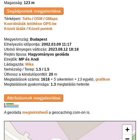
Magasság:
123 m
Térképen:
TuHu
/
OSM
/
GMaps
Koordináták letöltése GPS-be
Közeli ládák
/
Közeli pontok
Megye/ország:
Budapest
Elhelyezés időpontja:
2002.03.09 11:17
Utolsó lényeges változás:
2023.08.12 18:18
Rejtés típusa:
Hagyományos geoláda
Elrejtők:
MP és Andi
Ládagazda:
Mike
Nehézség / Terep:
1.5 / 1.5
Úthossz a kiindulóponttól:
20
m
Megtalálások száma:
1618
+ 5 sikertelen
+ 13 egyéb
,
grafikon
Megtalálások gyakorisága:
1.3
megtalálás hetente
K
R
W
A geoláda
megtekinthető
a geocaching.com-on is.
+
−