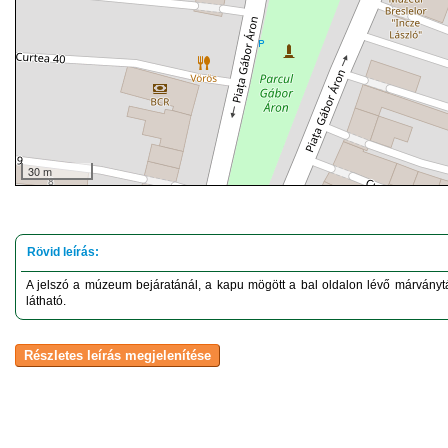
30 m
A jelszó a múzeum bejáratánál, a kapu mögött a bal oldalon lévő márványtáb
látható.