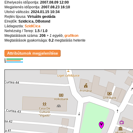
Elhelyezés időpontja:
2007.08.09 12:00
Megjelenés időpontja:
2007.08.23 16:10
Utolsó változás:
2024.01.15 10:34
Rejtés típusa:
Virtuális geoláda
Elrejtők:
Szidicica, DBotond
Ládagazda:
SzidiCica
Nehézség / Terep:
1.5 / 1.0
Megtalálások száma:
206
+ 1 egyéb
,
grafikon
Megtalálások gyakorisága:
0.2
megtalálás hetente
K
R
W