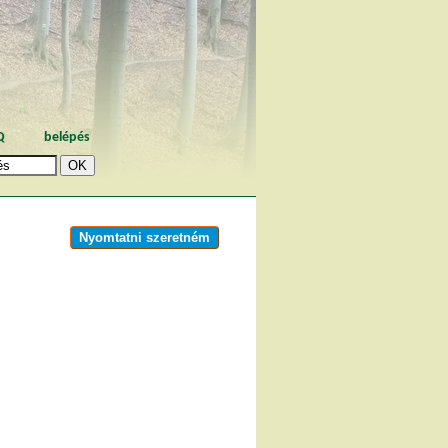
Q
belépés
Nyomtatni szeretném