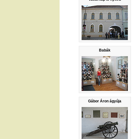
Babák
Gábor Áron ágyúja