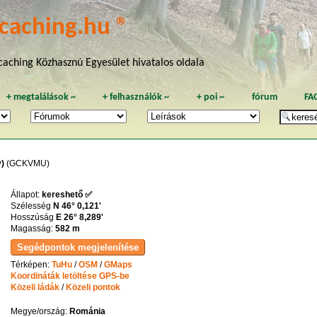
caching.hu ®
aching Közhasznú Egyesület hivatalos oldala
+
megtalálások
~
+
felhasználók
~
+
poi
~
fórum
FA
)
(GCKVMU)
Állapot:
kereshető ✅
Szélesség
N 46° 0,121'
Hosszúság
E 26° 8,289'
Magasság:
582 m
Térképen:
TuHu
/
OSM
/
GMaps
Koordináták letöltése GPS-be
Közeli ládák
/
Közeli pontok
Megye/ország:
Románia