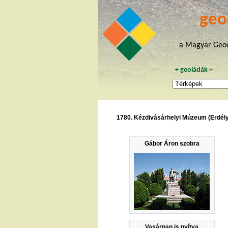
geo
a Magyar Geoc
+
geoládák
~
1780. Kézdivásárhelyi Múzeum (Erdély
Gábor Áron szobra
Vasárnap is nyítva