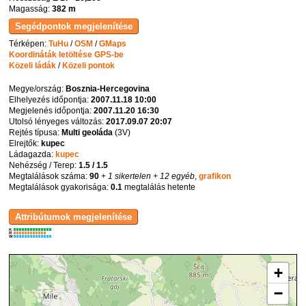
Magasság:
382 m
Térképen:
TuHu
/
OSM
/
GMaps
Koordináták letöltése GPS-be
Közeli ládák
/
Közeli pontok
Megye/ország:
Bosznia-Hercegovina
Elhelyezés időpontja:
2007.11.18 10:00
Megjelenés időpontja:
2007.11.20 16:30
Utolsó lényeges változás:
2017.09.07 20:07
Rejtés típusa:
Multi geoláda
(
3V
)
Elrejtők:
kupec
Ládagazda:
kupec
Nehézség / Terep:
1.5 / 1.5
Megtalálások száma:
90
+ 1 sikertelen
+ 12 egyéb
,
grafikon
Megtalálások gyakorisága:
0.1
megtalálás hetente
K
R
W
+
−