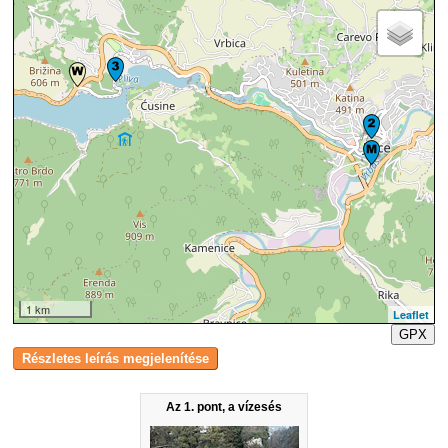
1 km
Leaflet
GPX
Az 1. pont, a vízesés