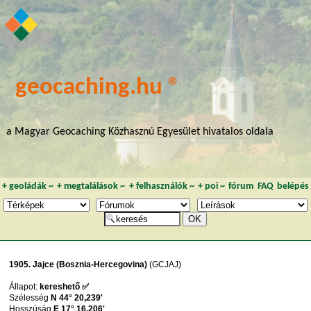
geocaching.hu ®
a Magyar Geocaching Közhasznú Egyesület hivatalos oldala
+
geoládák
~
+
megtalálások
~
+
felhasználók
~
+
poi
~
fórum
FAQ
belépés
1905. Jajce (Bosznia-Hercegovina)
(GCJAJ)
Állapot:
kereshető ✅
Szélesség
N 44° 20,239'
Hosszúság
E 17° 16,206'