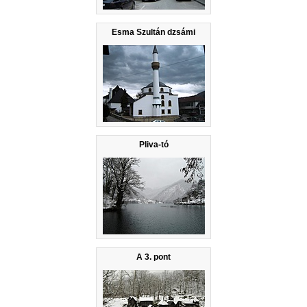
Esma Szultán dzsámi
Pliva-tó
A 3. pont