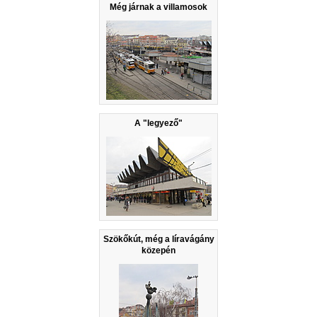
Még járnak a villamosok
A "legyező"
Szökőkút, még a líravágány
közepén