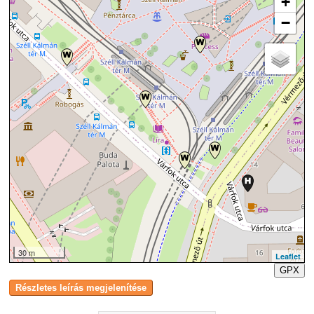
+
−
30 m
Leaflet
GPX