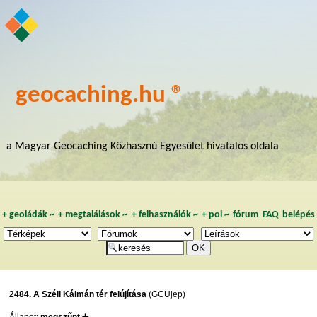
geocaching.hu ®
a Magyar Geocaching Közhasznú Egyesület hivatalos oldala
+
geoládák
~
+
megtalálások
~
+
felhasználók
~
+
poi
~
fórum
FAQ
belépés
2484. A Széll Kálmán tér felújítása
(GCUjep)