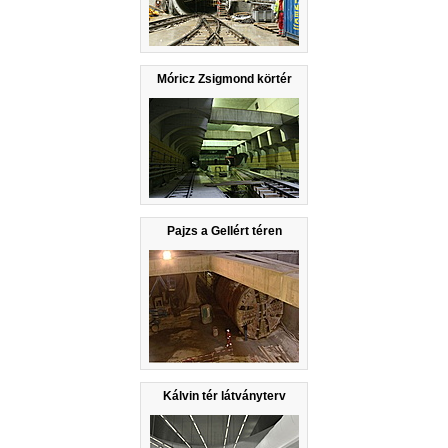
Móricz Zsigmond körtér
Pajzs a Gellért téren
Kálvin tér látványterv