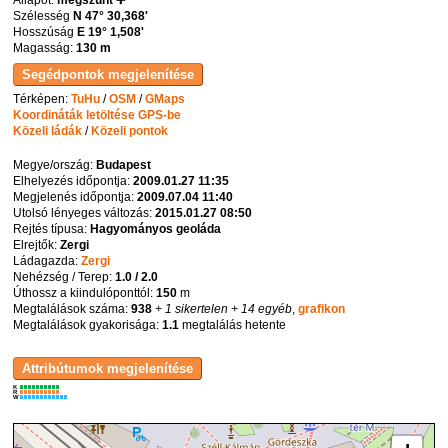
Állapot:
megszűnt ➕
Szélesség
N 47° 30,368'
Hosszúság
E 19° 1,508'
Magasság:
130 m
Térképen:
TuHu
/
OSM
/
GMaps
Koordináták letöltése GPS-be
Közeli ládák
/
Közeli pontok
Megye/ország:
Budapest
Elhelyezés időpontja:
2009.01.27 11:35
Megjelenés időpontja:
2009.07.04 11:40
Utolsó lényeges változás:
2015.01.27 08:50
Rejtés típusa:
Hagyományos geoláda
Elrejtők:
Zergi
Ládagazda:
Zergi
Nehézség / Terep:
1.0 / 2.0
Úthossz a kiindulóponttól:
150
m
Megtalálások száma:
938
+ 1 sikertelen
+ 14 egyéb
,
grafikon
Megtalálások gyakorisága:
1.1
megtalálás hetente
K
R
W