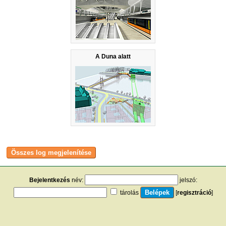
A Duna alatt
Bejelentkezés
név:
jelszó:
tárolás
[
regisztráció
]
[
turistautak.hu
] [
hasznos apróságok
] [
jogi tudnivalók
]
[
e-mail
] [
impresszum
]