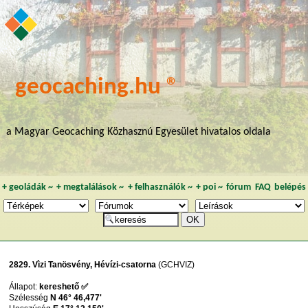
geocaching.hu ®
a Magyar Geocaching Közhasznú Egyesület hivatalos oldala
+
geoládák
~
+
megtalálások
~
+
felhasználók
~
+
poi
~
fórum
FAQ
belépés
2829. Vìzi Tanösvény, Hévízi-csatorna
(GCHVIZ)
Állapot:
kereshető ✅
Szélesség
N 46° 46,477'