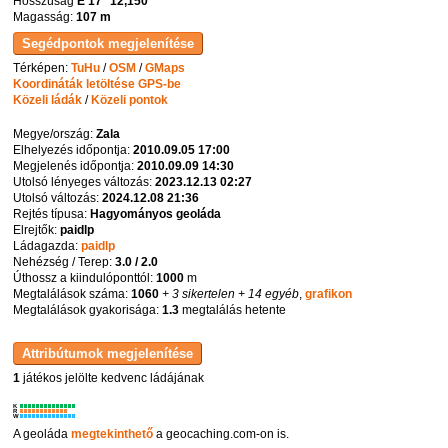
Hosszúság
E 17° 12,150'
Magasság:
107 m
Térképen:
TuHu
/
OSM
/
GMaps
Koordináták letöltése GPS-be
Közeli ládák
/
Közeli pontok
Megye/ország:
Zala
Elhelyezés időpontja:
2010.09.05 17:00
Megjelenés időpontja:
2010.09.09 14:30
Utolsó lényeges változás:
2023.12.13 02:27
Utolsó változás:
2024.12.08 21:36
Rejtés típusa:
Hagyományos geoláda
Elrejtők:
paidlp
Ládagazda:
paidlp
Nehézség / Terep:
3.0 / 2.0
Úthossz a kiindulóponttól:
1000
m
Megtalálások száma:
1060
+ 3 sikertelen
+ 14 egyéb
,
grafikon
Megtalálások gyakorisága:
1.3
megtalálás hetente
1
játékos jelölte kedvenc ládájának
K
R
W
A geoláda
megtekinthető
a geocaching.com-on is.