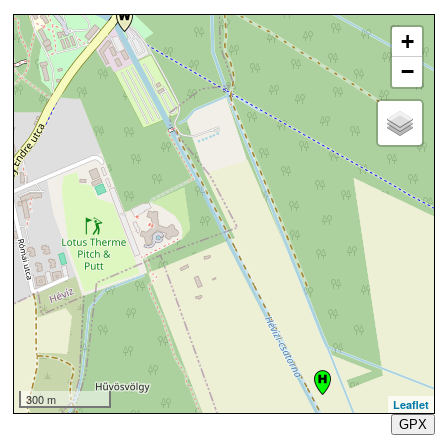
+
−
300 m
Leaflet
GPX