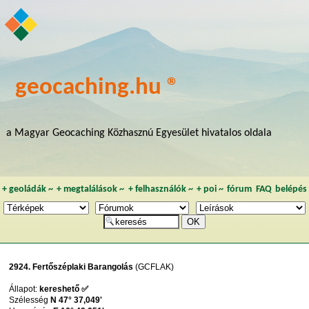
geocaching.hu ®
a Magyar Geocaching Közhasznú Egyesület hivatalos oldala
+
geoládák
~
+
megtalálások
~
+
felhasználók
~
+
poi
~
fórum
FAQ
belépés
2924. Fertőszéplaki Barangolás
(GCFLAK)
Állapot:
kereshető ✅
Szélesség
N 47° 37,049'