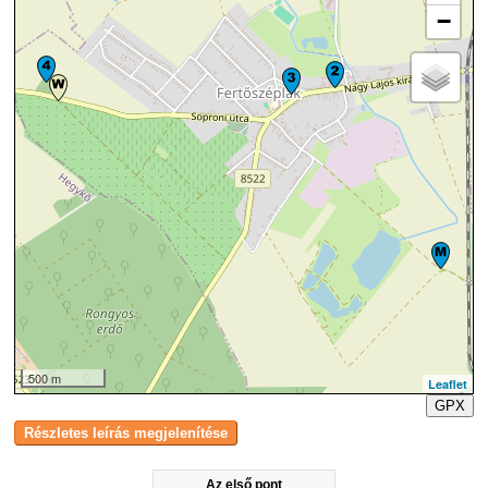
−
500 m
Leaflet
GPX
Az első pont