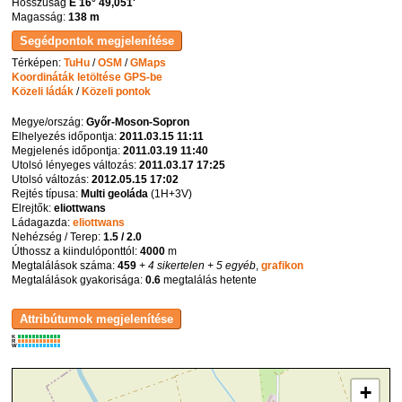
Hosszúság
E 16° 49,051'
Magasság:
138 m
Térképen:
TuHu
/
OSM
/
GMaps
Koordináták letöltése GPS-be
Közeli ládák
/
Közeli pontok
Megye/ország:
Győr-Moson-Sopron
Elhelyezés időpontja:
2011.03.15 11:11
Megjelenés időpontja:
2011.03.19 11:40
Utolsó lényeges változás:
2011.03.17 17:25
Utolsó változás:
2012.05.15 17:02
Rejtés típusa:
Multi geoláda
(
1H+3V
)
Elrejtők:
eliottwans
Ládagazda:
eliottwans
Nehézség / Terep:
1.5 / 2.0
Úthossz a kiindulóponttól:
4000
m
Megtalálások száma:
459
+ 4 sikertelen
+ 5 egyéb
,
grafikon
Megtalálások gyakorisága:
0.6
megtalálás hetente
K
R
W
+