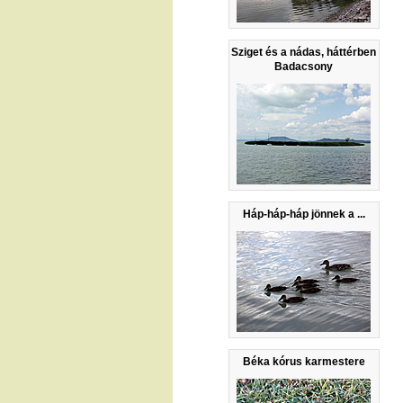
Sziget és a nádas, háttérben
Badacsony
Háp-háp-háp jönnek a ...
Béka kórus karmestere