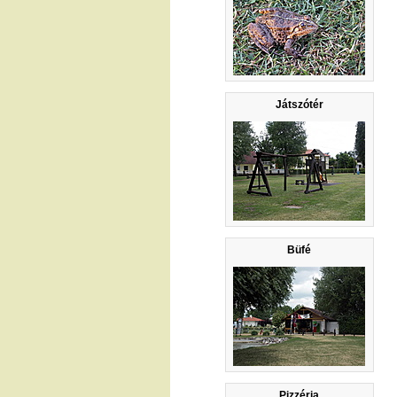
Játszótér
Büfé
Pizzéria