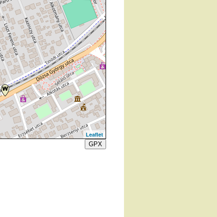
Leaflet
GPX