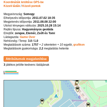
Koordináták letöltése GPS-be
Közeli ládák
/
Közeli pontok
Megye/ország:
Somogy
Elhelyezés időpontja:
2011.07.02 18:35
Megjelenés időpontja:
2011.08.08 22:00
Utolsó lényeges változás:
2025.10.28 15:14
Rejtés típusa:
Hagyományos geoláda
Elrejtők:
zengoe, Elemér, Zsófi és Tomi
Ládagazda:
Game Over
Nehézség / Terep:
3.0 / 1.0
Megtalálások száma:
1757
+ 2 sikertelen
+ 10 egyéb
,
grafikon
Megtalálások gyakorisága:
2.2
megtalálás hetente
3
játékos jelölte kedvenc ládájának
K
R
W