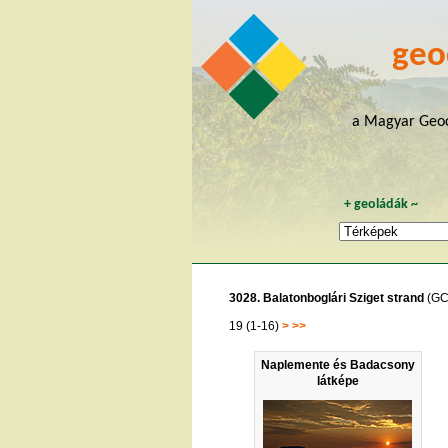
geo
a Magyar Geoc
+
geoládák
~
3028. Balatonboglári Sziget strand
(GC
19 (1-16)
>
>>
Naplemente és Badacsony
látképe