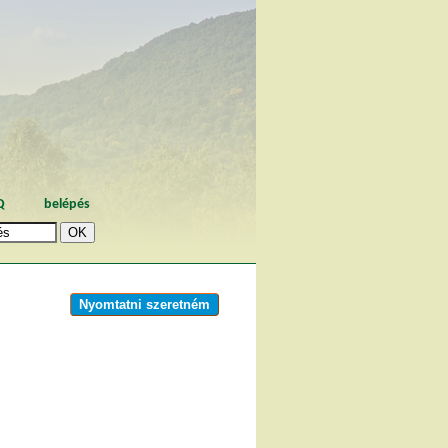
Q
belépés
Nyomtatni szeretném