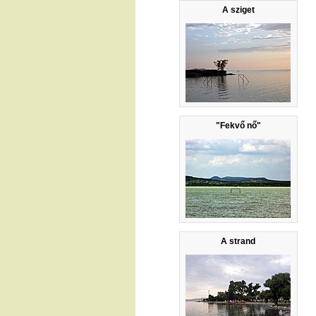
A sziget
"Fekvő nő"
A strand