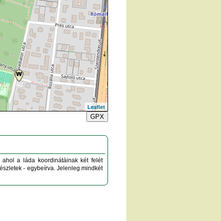
Leaflet
GPX
, ahol a láda koordinátáinak két felét
szletek - egybeírva. Jelenleg mindkét