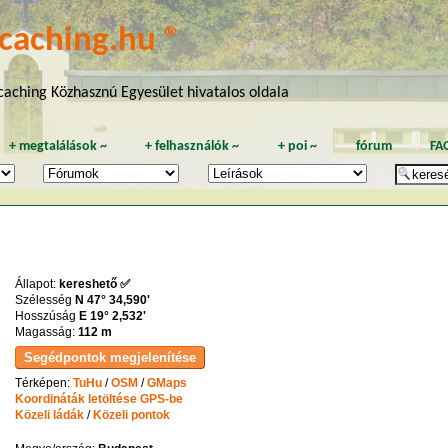
caching.hu ®
aching Közhasznú Egyesület hivatalos oldala
+
megtalálások
~
+
felhasználók
~
+
poi
~
fórum
FA
Állapot:
kereshető ✅
Szélesség
N 47° 34,590'
Hosszúság
E 19° 2,532'
Magasság:
112 m
Térképen:
TuHu
/
OSM
/
GMaps
Koordináták letöltése GPS-be
Közeli ládák
/
Közeli pontok