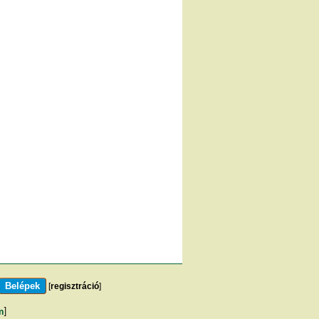
[
regisztráció
]
m
]