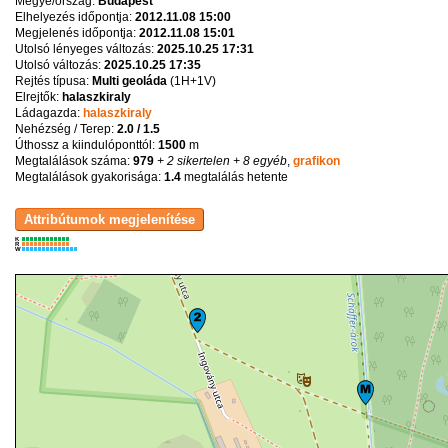
Megye/ország:
Budapest
Elhelyezés időpontja:
2012.11.08 15:00
Megjelenés időpontja:
2012.11.08 15:01
Utolsó lényeges változás:
2025.10.25 17:31
Utolsó változás:
2025.10.25 17:35
Rejtés típusa:
Multi geoláda
(
1H+1V
)
Elrejtők:
halaszkiraly
Ládagazda:
halaszkiraly
Nehézség / Terep:
2.0 / 1.5
Úthossz a kiindulóponttól:
1500
m
Megtalálások száma:
979
+ 2 sikertelen
+ 8 egyéb
,
grafikon
Megtalálások gyakorisága:
1.4
megtalálás hetente
K
R
W