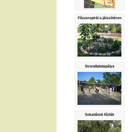
Fűszerspirál a játszótéren
Strandlabdapálya
Sokatlátott fűzfák