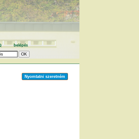
Q
belépés
Nyomtatni szeretném