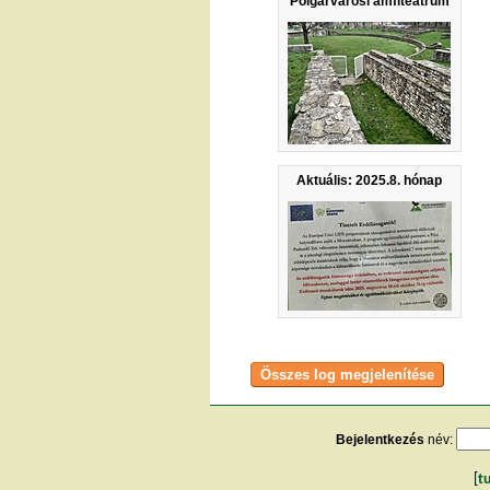
Polgárvárosi amfiteátrum
Aktuális: 2025.8. hónap
Bejelentkezés
név:
[
t