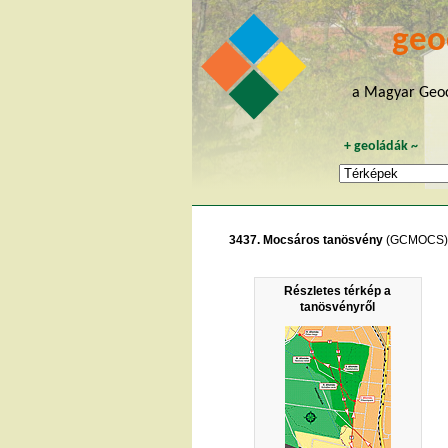
geo
a Magyar Geoc
+
geoládák
~
3437. Mocsáros tanösvény
(GCMOCS)
Részletes térkép a
tanösvényről