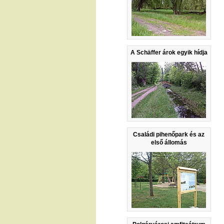
A Schäffer árok egyik hídja
Családi pihenőpark és az
első állomás