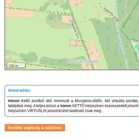
100 m
Három
Kettő pontból álló minimulti a Mocsáros-dűlőn, két virtuális ponttal
találjátok meg. A teljes jelszó a
három
KETTŐ helyszínen összeszedett jelszóré
helyszínen VIRTUÁLIS jelszórészlet található csak meg.