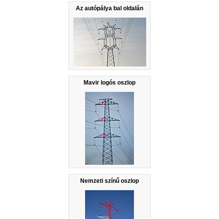
Az autópálya bal oldalán
Mavir logós oszlop
Nemzeti színű oszlop