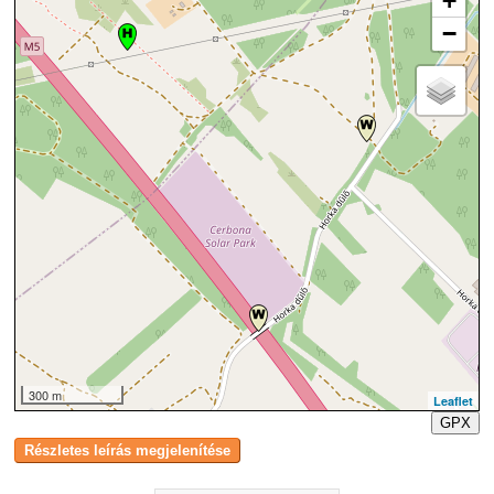
+
−
300 m
Leaflet
GPX