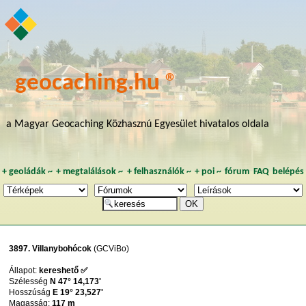
geocaching.hu ®
a Magyar Geocaching Közhasznú Egyesület hivatalos oldala
+
geoládák
~
+
megtalálások
~
+
felhasználók
~
+
poi
~
fórum
FAQ
belépés
3897. Villanybohócok
(GCViBo)
Állapot:
kereshető ✅
Szélesség
N 47° 14,173'
Hosszúság
E 19° 23,527'
Magasság:
117 m