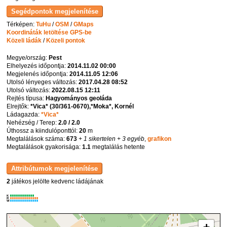
Térképen:
TuHu
/
OSM
/
GMaps
Koordináták letöltése GPS-be
Közeli ládák
/
Közeli pontok
Megye/ország:
Pest
Elhelyezés időpontja:
2014.11.02 00:00
Megjelenés időpontja:
2014.11.05 12:06
Utolsó lényeges változás:
2017.04.28 08:52
Utolsó változás:
2022.08.15 12:11
Rejtés típusa:
Hagyományos geoláda
Elrejtők:
*Vica* (30/361-0670),*Moka*, Kornél
Ládagazda:
*Vica*
Nehézség / Terep:
2.0 / 2.0
Úthossz a kiindulóponttól:
20
m
Megtalálások száma:
673
+ 1 sikertelen
+ 3 egyéb
,
grafikon
Megtalálások gyakorisága:
1.1
megtalálás hetente
2
játékos jelölte kedvenc ládájának
K
R
W