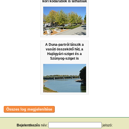
kori kődarabok is láthatóak
A Duna-partról látszik a
vasúti összekötő híd, a
Hajógyári-sziget és a
Szúnyog-sziget is
Bejelentkezés
név:
jelszó: