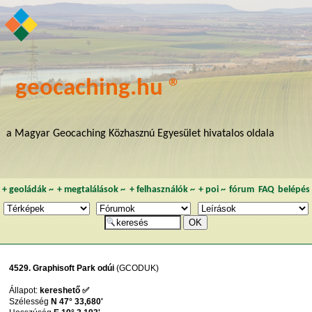
geocaching.hu ®
a Magyar Geocaching Közhasznú Egyesület hivatalos oldala
+
geoládák
~
+
megtalálások
~
+
felhasználók
~
+
poi
~
fórum
FAQ
belépés
4529. Graphisoft Park odúi
(GCODUK)
Állapot:
kereshető ✅
Szélesség
N 47° 33,680'