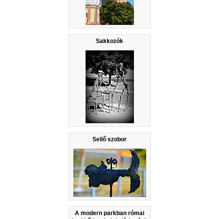
Sakkozók
Sellő szobor
A modern parkban római