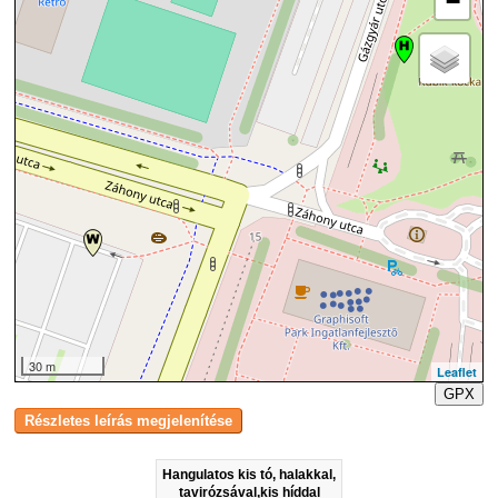
−
30 m
Leaflet
GPX
Hangulatos kis tó, halakkal,
tavirózsával,kis híddal