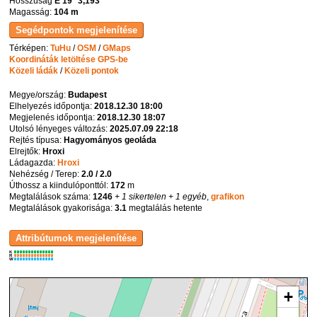
Hosszúság
E 19° 3,193'
Magasság:
104 m
Térképen:
TuHu
/
OSM
/
GMaps
Koordináták letöltése GPS-be
Közeli ládák
/
Közeli pontok
Megye/ország:
Budapest
Elhelyezés időpontja:
2018.12.30 18:00
Megjelenés időpontja:
2018.12.30 18:07
Utolsó lényeges változás:
2025.07.09 22:18
Rejtés típusa:
Hagyományos geoláda
Elrejtők:
Hroxi
Ládagazda:
Hroxi
Nehézség / Terep:
2.0 / 2.0
Úthossz a kiindulóponttól:
172
m
Megtalálások száma:
1246
+ 1 sikertelen
+ 1 egyéb
,
grafikon
Megtalálások gyakorisága:
3.1
megtalálás hetente
K
R
W
+