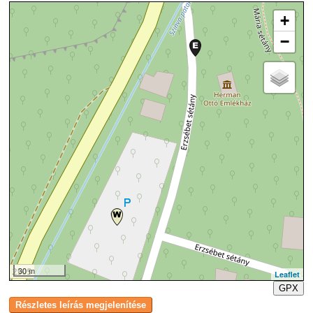
+
−
30 m
Leaflet
GPX