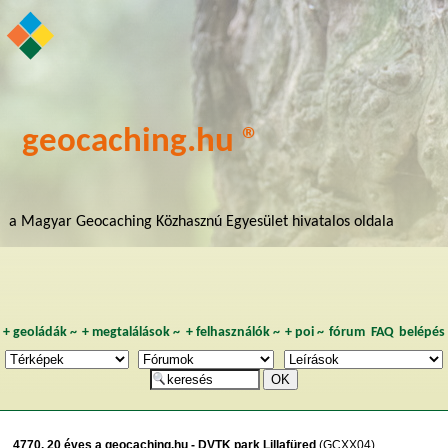
geocaching.hu ®
a Magyar Geocaching Közhasznú Egyesület hivatalos oldala
+
geoládák
~
+
megtalálások
~
+
felhasználók
~
+
poi
~
fórum
FAQ
belépés
4770. 20 éves a geocaching.hu - DVTK park Lillafüred
(GCXX04)