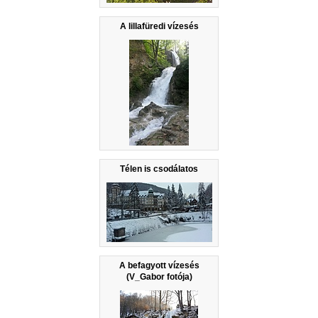
A lillafüredi vízesés
Télen is csodálatos
A befagyott vízesés
(V_Gabor fotója)