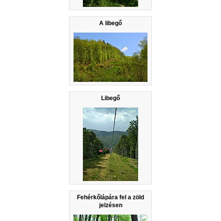
A libegő
Libegő
Fehérkőlápára fel a zöld
jelzésen