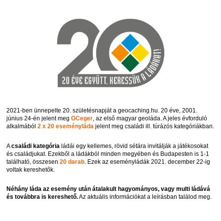
2021-ben ünnepelte 20. születésnapját a geocaching.hu. 20 éve, 2001.
június 24-én jelent meg
GCeger
, az első magyar geoláda. A jeles évforduló
alkalmából
2 x 20 eseményláda
jelent meg családi ill. túrázós kategóriákban.
A
családi kategória
ládái egy kellemes, rövid sétára invitálják a játékosokat
és családjukat. Ezekből a ládákból minden megyében és Budapesten is 1-1
található, összesen
20 darab
. Ezek az eseményládák 2021. december 22-ig
voltak kereshetők.
Néhány láda az esemény után átalakult hagyományos, vagy multi ládává
és továbbra is kereshető.
Az aktuális információkat a leírásban találod meg.