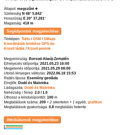
Állapot:
megszűnt ➕
Szélesség
N 48° 5,842'
Hosszúság
E 20° 37,281'
Magasság:
418 m
Térképen:
TuHu
/
OSM
/
GMaps
Koordináták letöltése GPS-be
Közeli ládák
/
Közeli pontok
Megye/ország:
Borsod-Abaúj-Zemplén
Elhelyezés időpontja:
2021.05.23 16:00
Megjelenés időpontja:
2021.05.29 08:00
Utolsó lényeges változás:
2022.06.18 15:53
Rejtés típusa:
Esemény geoláda
Elrejtők:
Dodó és Malvinka
Ládagazda:
Dodó és Malvinka
Nehézség / Terep:
2.0 / 1.0
Úthossz a kiindulóponttól:
100
m
Megtalálások száma:
209
+ 2 sikertelen
+ 1 egyéb
,
grafikon
Megtalálások gyakorisága:
0.8
megtalálás hetente
K
R
W