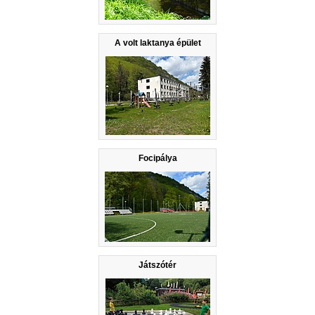
A volt laktanya épület
Focipálya
Játszótér