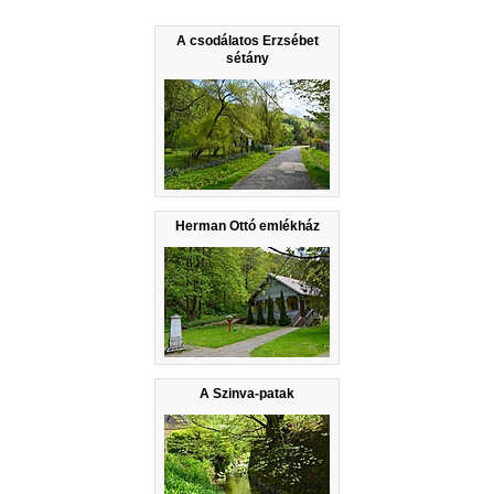
A csodálatos Erzsébet
sétány
Herman Ottó emlékház
A Szinva-patak