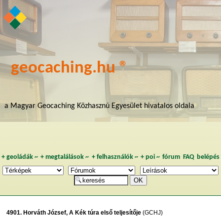
geocaching.hu ®
a Magyar Geocaching Közhasznú Egyesület hivatalos oldala
+
geoládák
~
+
megtalálások
~
+
felhasználók
~
+
poi
~
fórum
FAQ
belépés
4901. Horváth József, A Kék túra első teljesítője
(GCHJ)