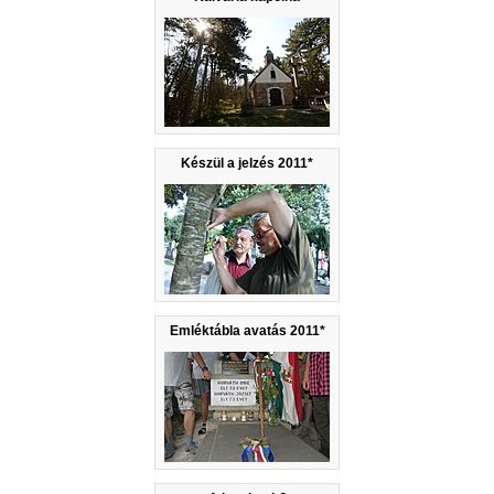
Készül a jelzés 2011*
Emléktábla avatás 2011*