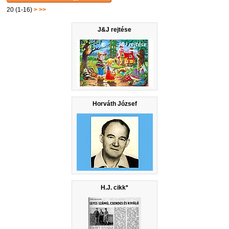
20 (1-16)
>
>>
J&J rejtése
Horváth József
H.J. cikk*