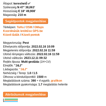
Állapot:
kereshető ✅
Szélesség
N 47° 38,063'
Hosszúság
E 18° 49,908'
Magasság:
210 m
Térképen:
TuHu
/
OSM
/
GMaps
Koordináták letöltése GPS-be
Közeli ládák
/
Közeli pontok
Megye/ország:
Pest
Elhelyezés időpontja:
2022.02.16 10:09
Megjelenés időpontja:
2022.02.16 11:59
Utolsó lényeges változás:
2022.02.16 11:59
Utolsó változás:
2023.12.11 09:32
Rejtés típusa:
Multi geoláda
(
1H+1V
)
Elrejtők:
"J&J"
Ládagazda:
"J&J"
Nehézség / Terep:
1.0 / 1.5
Úthossz a kiindulóponttól:
1500
m
Megtalálások száma:
390
+ 4 egyéb
,
grafikon
Megtalálások gyakorisága:
1.7
megtalálás hetente
K
R
W