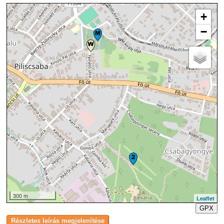
+
−
300 m
Leaflet
GPX