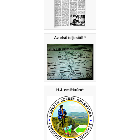
Az első teljesítő! *
H.J. emléktúra*