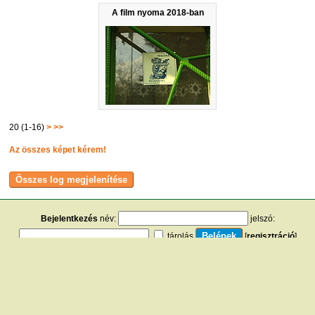
A film nyoma 2018-ban
20 (1-16)
>
>>
Az összes képet kérem!
Bejelentkezés
név:
jelszó:
tárolás
[
regisztráció
]
[
turistautak.hu
] [
hasznos apróságok
] [
jogi tudnivalók
]
[
e-mail
] [
impresszum
]