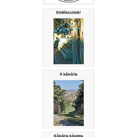
Emlékezzünk!
A kálvária
Kálvária kápolna