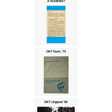
A kezdetek?
OKT füzet, '70
OKT végpont '80