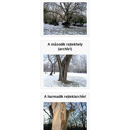
A második rejtekhely
(archív!)
A harmadik rejtek/archív/