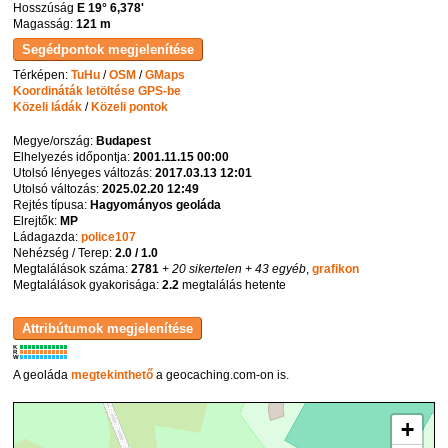
Hosszúság
E 19° 6,378'
Magasság:
121 m
Térképen:
TuHu
/
OSM
/
GMaps
Koordináták letöltése GPS-be
Közeli ládák
/
Közeli pontok
Megye/ország:
Budapest
Elhelyezés időpontja:
2001.11.15 00:00
Utolsó lényeges változás:
2017.03.13 12:01
Utolsó változás:
2025.02.20 12:49
Rejtés típusa:
Hagyományos geoláda
Elrejtők:
MP
Ládagazda:
police107
Nehézség / Terep:
2.0 / 1.0
Megtalálások száma:
2781
+ 20 sikertelen
+ 43 egyéb
,
grafikon
Megtalálások gyakorisága:
2.2
megtalálás hetente
K
R
W
A geoláda
megtekinthető
a geocaching.com-on is.
+