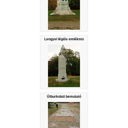
Lengyel légiós emlékmü
Útburkolati bemutató