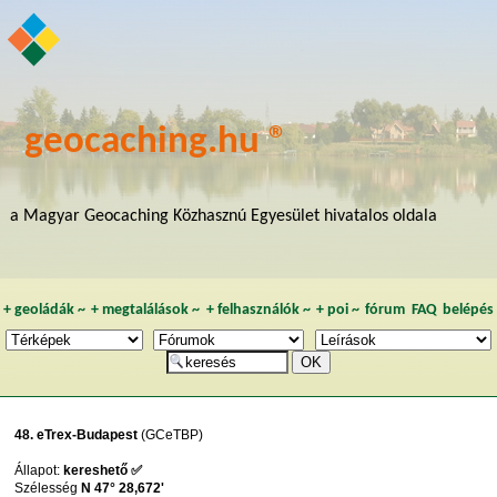
geocaching.hu ®
a Magyar Geocaching Közhasznú Egyesület hivatalos oldala
+
geoládák
~
+
megtalálások
~
+
felhasználók
~
+
poi
~
fórum
FAQ
belépés
48. eTrex-Budapest
(GCeTBP)
Állapot:
kereshető ✅
Szélesség
N 47° 28,672'