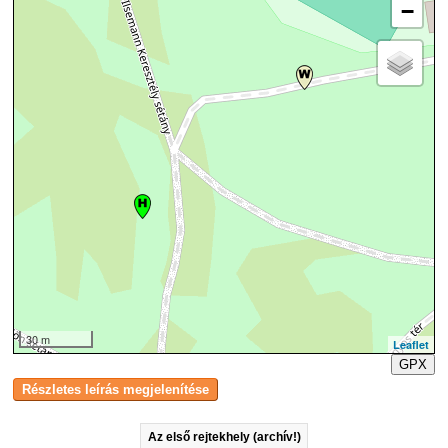
−
30 m
Leaflet
GPX
Az első rejtekhely (archív!)