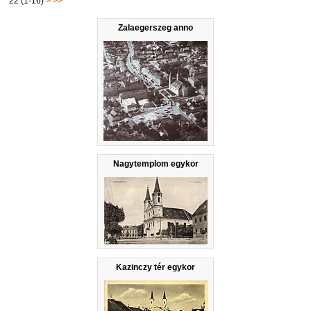
22 (1-16)
>
>>
Zalaegerszeg anno
Nagytemplom egykor
Kazinczy tér egykor