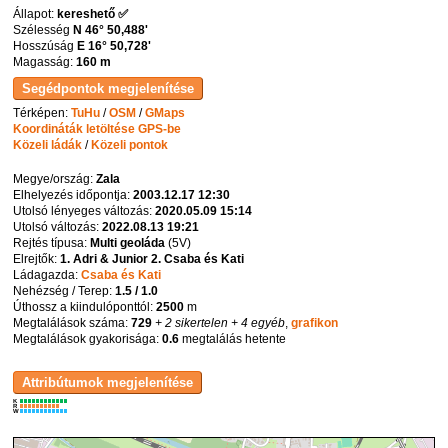
Állapot:
kereshető ✅
Szélesség
N 46° 50,488'
Hosszúság
E 16° 50,728'
Magasság:
160 m
Térképen:
TuHu
/
OSM
/
GMaps
Koordináták letöltése GPS-be
Közeli ládák
/
Közeli pontok
Megye/ország:
Zala
Elhelyezés időpontja:
2003.12.17 12:30
Utolsó lényeges változás:
2020.05.09 15:14
Utolsó változás:
2022.08.13 19:21
Rejtés típusa:
Multi geoláda
(
5V
)
Elrejtők:
1. Adri & Junior 2. Csaba és Kati
Ládagazda:
Csaba és Kati
Nehézség / Terep:
1.5 / 1.0
Úthossz a kiindulóponttól:
2500
m
Megtalálások száma:
729
+ 2 sikertelen
+ 4 egyéb
,
grafikon
Megtalálások gyakorisága:
0.6
megtalálás hetente
K
R
W