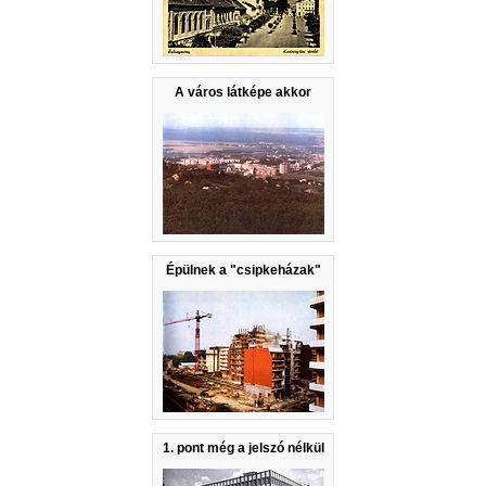
A város látképe akkor
Épülnek a "csipkeházak"
1. pont még a jelszó nélkül