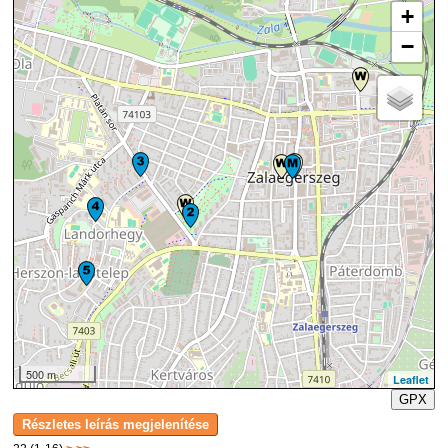
+
−
500 m
Leaflet
GPX