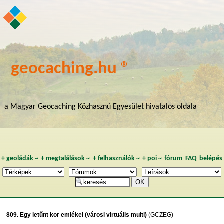
geocaching.hu ®
a Magyar Geocaching Közhasznú Egyesület hivatalos oldala
+
geoládák
~
+
megtalálások
~
+
felhasználók
~
+
poi
~
fórum
FAQ
belépés
809. Egy letűnt kor emlékei (városi virtuális multi)
(GCZEG)