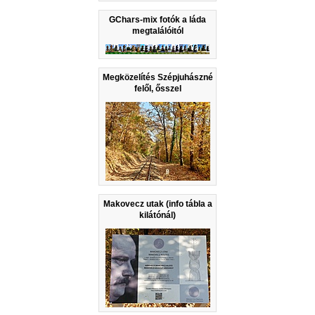
GChars-mix fotók a láda
megtalálóitól
Megközelítés Szépjuhászné
felől, ősszel
Makovecz utak (info tábla a
kilátónál)