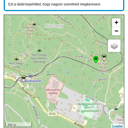
Ezt a ládát bejelölted, hogy nagyon szeretnéd megkereseni.
+
−
300 m
Leaflet