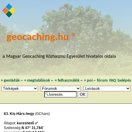
geocaching.hu ®
a Magyar Geocaching Közhasznú Egyesület hivatalos oldala
+
geoládák
~
+
megtalálások
~
+
felhasználók
~
+
poi
~
fórum
FAQ
belépés
63. Kis-Hárs-hegy
(GChars)
Állapot:
kereshető ✅
Szélesség
N 47° 31,784'