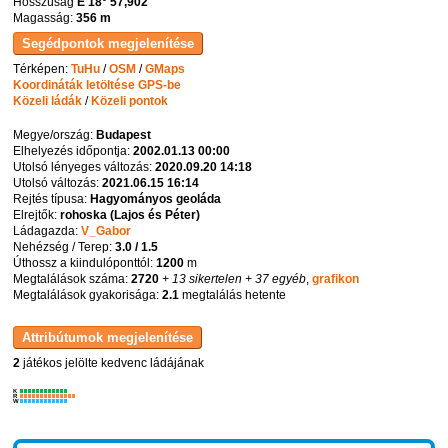
Hosszúság
E 18° 57,902'
Magasság:
356 m
Térképen:
TuHu
/
OSM
/
GMaps
Koordináták letöltése GPS-be
Közeli ládák
/
Közeli pontok
Megye/ország:
Budapest
Elhelyezés időpontja:
2002.01.13 00:00
Utolsó lényeges változás:
2020.09.20 14:18
Utolsó változás:
2021.06.15 16:14
Rejtés típusa:
Hagyományos geoláda
Elrejtők:
rohoska (Lajos és Péter)
Ládagazda:
V_Gabor
Nehézség / Terep:
3.0 / 1.5
Úthossz a kiindulóponttól:
1200
m
Megtalálások száma:
2720
+ 13 sikertelen
+ 37 egyéb
,
grafikon
Megtalálások gyakorisága:
2.1
megtalálás hetente
2
játékos jelölte kedvenc ládájának
K
R
W