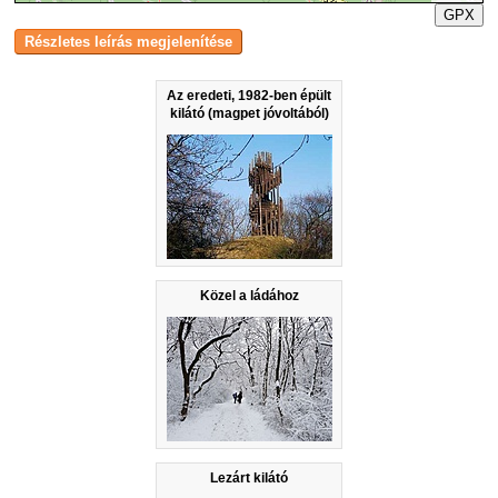
GPX
Az eredeti, 1982-ben épült
kilátó (magpet jóvoltából)
Közel a ládához
Lezárt kilátó