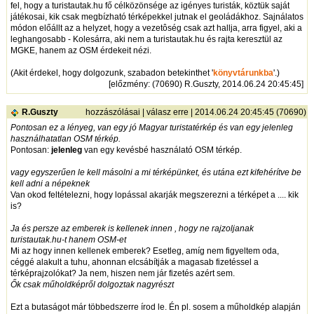
fel, hogy a turistautak.hu fő célközönsége az igényes turisták, köztük saját
játékosai, kik csak megbízható térképekkel jutnak el geoládákhoz. Sajnálatos
módon előállt az a helyzet, hogy a vezetôség csak azt hallja, arra figyel, aki a
leghangosabb - Kolesárra, aki nem a turistautak.hu és rajta keresztül az
MGKE, hanem az OSM érdekeit nézi.
(Akit érdekel, hogy dolgozunk, szabadon betekinthet '
könyvtárunkba
'.)
[
előzmény
: (70690) R.Guszty, 2014.06.24 20:45:45]
R.Guszty
hozzászólásai
|
válasz erre
| 2014.06.24 20:45:45 (70690)
Pontosan ez a lényeg, van egy jó Magyar turistatérkép és van egy jelenleg
használhatatlan OSM térkép.
Pontosan:
jelenleg
van egy kevésbé használató OSM térkép.
vagy egyszerűen le kell másolni a mi térképünket, és utána ezt kifehérítve be
kell adni a népeknek
Van okod feltételezni, hogy lopással akarják megszerezni a térképet a .... kik
is?
Ja és persze az emberek is kellenek innen , hogy ne rajzoljanak
turistautak.hu-t hanem OSM-et
Mi az hogy innen kellenek emberek? Esetleg, amíg nem figyeltem oda,
céggé alakult a tuhu, ahonnan elcsábítják a magasab fizetéssel a
térképrajzolókat? Ja nem, hiszen nem jár fizetés azért sem.
Ők csak műholdképről dolgoztak nagyrészt
Ezt a butaságot már többedszerre írod le. Én pl. sosem a műholdkép alapján