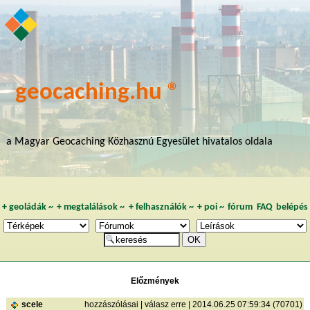
geocaching.hu ®
a Magyar Geocaching Közhasznú Egyesület hivatalos oldala
+
geoládák
~
+
megtalálások
~
+
felhasználók
~
+
poi
~
fórum
FAQ
belépés
Előzmények
scele
hozzászólásai
|
válasz erre
| 2014.06.25 07:59:34 (70701)