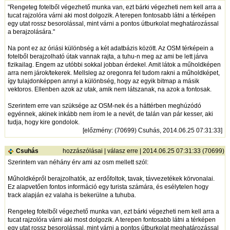
"Rengeteg fotelből végezhető munka van, ezt bárki végezheti nem kell arra a
tucat rajzolóra várni aki most dolgozik. A terepen fontosabb látni a térképen
egy utat rossz besorolással, mint várni a pontos útburkolat meghatározással
a berajzolására."
Na pont ez az óriási különbség a két adatbázis között. Az OSM térképein a
fotelből berajzolható útak vannak rajta, a tuhu-n meg az ami be lett járva
fizikailag. Engem az utóbbi sokkal jobban érdekel. Amit látok a műholdképen
arra nem járok/tekerek. Mellsleg az oregonra fel tudom rakni a műholdképet,
így tulajdonképpen annyi a különbség, hogy az egyik bitmap a másik
vektoros. Ellenben azok az utak, amik nem látszanak, na azok a fontosak.
Szerintem erre van szüksége az OSM-nek és a háttérben meghúzódó
egyénnek, akinek inkább nem írom le a nevét, de talán van pár kesser, aki
tudja, hogy kire gondolok.
[
előzmény
: (70699) Csuhás, 2014.06.25 07:31:33]
Csuhás
hozzászólásai
|
válasz erre
| 2014.06.25 07:31:33 (70699)
Szerintem van néhány érv ami az osm mellett szól:
Műholdképről berajzolhatók, az erdőfoltok, tavak, távvezetékek körvonalai.
Ez alapvetően fontos információ egy turista számára, és esélytelen hogy
track alapján ez valaha is bekerülne a tuhuba.
Rengeteg fotelből végezhető munka van, ezt bárki végezheti nem kell arra a
tucat rajzolóra várni aki most dolgozik. A terepen fontosabb látni a térképen
egy utat rossz besorolással, mint várni a pontos útburkolat meghatározással