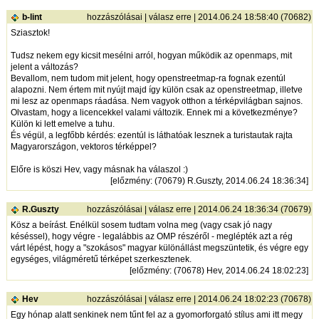
b-lint
hozzászólásai
|
válasz erre
| 2014.06.24 18:58:40 (70682)
Sziasztok!
Tudsz nekem egy kicsit mesélni arról, hogyan működik az openmaps, mit
jelent a változás?
Bevallom, nem tudom mit jelent, hogy openstreetmap-ra fognak ezentúl
alapozni. Nem értem mit nyújt majd így külön csak az openstreetmap, illetve
mi lesz az openmaps ráadása. Nem vagyok otthon a térképvilágban sajnos.
Olvastam, hogy a licencekkel valami változik. Ennek mi a következménye?
Külön ki lett emelve a tuhu.
És végül, a legfőbb kérdés: ezentúl is láthatóak lesznek a turistautak rajta
Magyarországon, vektoros térképpel?
Előre is köszi Hev, vagy másnak ha válaszol :)
[
előzmény
: (70679) R.Guszty, 2014.06.24 18:36:34]
R.Guszty
hozzászólásai
|
válasz erre
| 2014.06.24 18:36:34 (70679)
Kösz a beírást. Enélkül sosem tudtam volna meg (vagy csak jó nagy
késéssel), hogy végre - legalábbis az OMP részéről - meglépték azt a rég
várt lépést, hogy a "szokásos" magyar különállást megszüntetik, és végre egy
egységes, világméretű térképet szerkesztenek.
[
előzmény
: (70678) Hev, 2014.06.24 18:02:23]
Hev
hozzászólásai
|
válasz erre
| 2014.06.24 18:02:23 (70678)
Egy hónap alatt senkinek nem tűnt fel az a gyomorforgató stílus ami itt megy