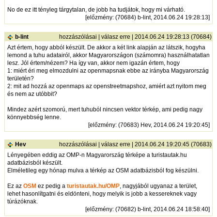
No de ez itt tényleg tárgytalan, de jobb ha tudjátok, hogy mi várható.
[
előzmény
: (70684) b-lint, 2014.06.24 19:28:13]
b-lint
hozzászólásai
|
válasz erre
| 2014.06.24 19:28:13 (70684)
Azt értem, hogy abból készült. De akkor a két link alapján az látszik, hogyha
lemond a tuhu adatairól, akkor Magyarországon (számomra) használhatatlan
lesz. Jól értem/nézem? Ha így van, akkor nem igazán értem, hogy
1: miért éri meg elmozdulni az openmapsnak ebbe az irányba Magyarország
területén?
2: mit ad hozzá az openmaps az openstreetmapshoz, amiért azt nyitom meg
és nem az utóbbit?
Mindez azért szomorú, mert tuhuból nincsen vektor térkép, ami pedig nagy
könnyebbség lenne.
[
előzmény
: (70683) Hev, 2014.06.24 19:20:45]
Hev
hozzászólásai
|
válasz erre
| 2014.06.24 19:20:45 (70683)
Lényegében eddig az OMP-n Magyarország térképe a turistautak.hu
adatbázisból készült.
Elméletileg egy hónap mulva a térkép az OSM adatbázisból fog készülni.
Ez az
OSM
ez pedig a
turistautak.hu/OMP
, nagyjából ugyanaz a terület,
lehet hasonlítgatni és eldönteni, hogy melyik is jobb a kessereknek vagy
túrázóknak.
[
előzmény
: (70682) b-lint, 2014.06.24 18:58:40]