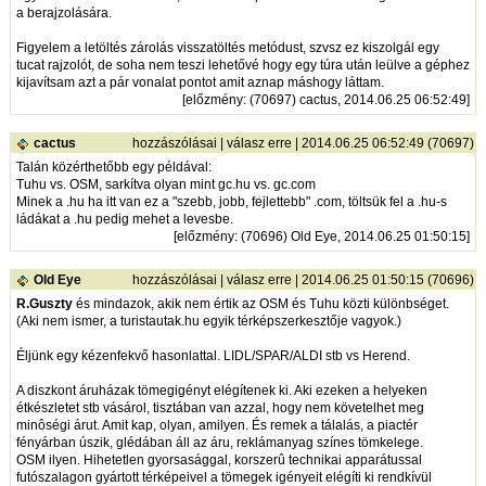
a berajzolására.
Figyelem a letöltés zárolás visszatöltés metódust, szvsz ez kiszolgál egy
tucat rajzolót, de soha nem teszi lehetővé hogy egy túra után leülve a géphez
kijavítsam azt a pár vonalat pontot amit aznap máshogy láttam.
[
előzmény
: (70697) cactus, 2014.06.25 06:52:49]
cactus
hozzászólásai
|
válasz erre
| 2014.06.25 06:52:49 (70697)
Talán közérthetőbb egy példával:
Tuhu vs. OSM, sarkítva olyan mint gc.hu vs. gc.com
Minek a .hu ha itt van ez a "szebb, jobb, fejlettebb" .com, töltsük fel a .hu-s
ládákat a .hu pedig mehet a levesbe.
[
előzmény
: (70696) Old Eye, 2014.06.25 01:50:15]
Old Eye
hozzászólásai
|
válasz erre
| 2014.06.25 01:50:15 (70696)
R.Guszty
és mindazok, akik nem értik az OSM és Tuhu közti különbséget.
(Aki nem ismer, a turistautak.hu egyik térképszerkesztője vagyok.)
Éljünk egy kézenfekvő hasonlattal. LIDL/SPAR/ALDI stb vs Herend.
A diszkont áruházak tömegigényt elégítenek ki. Aki ezeken a helyeken
étkészletet stb vásárol, tisztában van azzal, hogy nem követelhet meg
minôségi árut. Amit kap, olyan, amilyen. És remek a tálalás, a piactér
fényárban úszik, glédában áll az áru, reklámanyag színes tömkelege.
OSM ilyen. Hihetetlen gyorsasággal, korszerû technikai apparátussal
futószalagon gyártott térképeivel a tömegek igényeit elégíti ki rendkívül