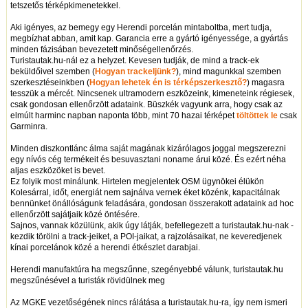
tetszetős térképkimenetekkel.
Aki igényes, az bemegy egy Herendi porcelán mintaboltba, mert tudja,
megbízhat abban, amit kap. Garancia erre a gyártó igényessége, a gyártás
minden fázisában bevezetett minőségellenőrzés.
Turistautak.hu-nál ez a helyzet. Kevesen tudják, de mind a track-ek
beküldőivel szemben (
Hogyan trackeljünk?
), mind magunkkal szemben
szerkesztéseinkben (
Hogyan lehetek én is térképszerkesztő?
) magasra
tesszük a mércét. Nincsenek ultramodern eszközeink, kimeneteink régiesek,
csak gondosan ellenőrzött adataink. Büszkék vagyunk arra, hogy csak az
elmúlt harminc napban naponta több, mint 70 hazai térképet
töltöttek le
csak
Garminra.
Minden diszkontlánc álma saját magának kizárólagos joggal megszerezni
egy nívós cég termékeit és besuvasztani noname árui közé. És ezért néha
aljas eszközöket is bevet.
Ez folyik most minálunk. Hirtelen megjelentek OSM ügynökei élükön
Kolesárral, időt, energiát nem sajnálva vernek éket közénk, kapacitálnak
bennünket önállóságunk feladására, gondosan összerakott adataink ad hoc
ellenőrzött sajátjaik közé öntésére.
Sajnos, vannak közülünk, akik úgy látják, befellegezett a turistautak.hu-nak -
kezdik törölni a track-jeiket, a POI-jaikat, a rajzolásaikat, ne keveredjenek
kínai porcelánok közé a herendi étkészlet darabjai.
Herendi manufaktúra ha megszűnne, szegényebbé válunk, turistautak.hu
megszűnésével a turisták rövidülnek meg
Az MGKE vezetőségének nincs rálátása a turistautak.hu-ra, így nem ismeri