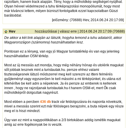
rajzoltam, hanem track alapján. Tény, hogy a műholdkép segítséget nyújthat.
Olyan hévvel védelmezed a tuhu térképrajzolási monopóliumát, hogy most
már kíváncsi lettem, milyen bizniszt fontolgattok ezzel kapcsolatban Güszi
barátoddal.
[
előzmény
: (70688) Hev, 2014.06.24 20:17:09]
Hev
hozzászólásai
|
válasz erre
| 2014.06.24 20:17:09 (70688)
De akkor a két link alapján az látszik, hogyha lemond a tuhu adatairól, akkor
Magyarországon (számomra) használhatatlan lesz.
Pontosan ez a lényeg, van egy jó Magyar turistatérkép és van egy jelenleg
használhatatlan OSM térkép.
Most az új messiás azt mondja, hogy még néhány hónap és utolérik magukat
sőt jobbak lesznek mint a turistautak.hu. persze ehhez valami
tisztességesnek látszó módszerrel meg kell szerezni az itteni felmérés
gyűjteményt vagy egyszerűen le kell másolni a mi térképünket, és utána ezt
kifehérítve be kell adni a népeknek. Ja és persze az emberek is kellenek
innen , hogy ne rajzoljanak turistautak.hu-t hanem OSM-et, mert Ők csak
műholdképről dolgoztak nagyrészt.
Most ebben a percben
436 db
track vár feldolgozásra és naponta növekszik,
mivel a messiás szerint ezt már fölösleges berajzolni, a buta népek egy része
meg el is hiszi mindezt.
Úgy van ez mint a nagypolitikában a 2/3 birtokában addig ismétlik magukat
amíg az erre fogékonyak be is veszik.