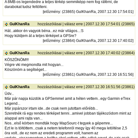
A 8MB-os legendedre a teljes térkép semmiképp nem fog ráférni, de
darabokat tudsz feltölteni.
[
előzmény
: (23865) GulKhanRa, 2007.12.30 17:54:01]
GulKhanRa
hozzászólásai
|
válasz erre
| 2007.12.30 17:54:01 (23865)
Hát...akkor én vagyok béna...ez már világos...:S
Hogy küldjem át a teljes térképet a GPSre?
[
előzmény
: (23864) GulKhanRa, 2007.12.30 17:40:02]
GulKhanRa
hozzászólásai
|
válasz erre
| 2007.12.30 17:40:02 (23864)
KÖSZÖNÖM!!!
Végre vki megmondta mit hogyan...
Köszönöm a segítséget...
[
előzmény
: (23861) GulKhanRa, 2007.12.30 16:51:56]
GulKhanRa
hozzászólásai
|
válasz erre
| 2007.12.30 16:51:56 (23861)
Üdv...
Már pár napja küzdök a GPSemmel amit a héten vettem...egy Garmin eTrex
Legend...
Már jopárszor irtam ide...de csak nem jutottam előrébb...
Szeretnék rá egy rendes térképet tenni...amivel jobban tájékozódom mint az
alappal ami rajta van...
Nos...első körben mondták hogy MapSourc-t tegyek a gépemre...
Ezt le is töltöttem...csak a netem telefonról megy így 40 mega letöltése 2,5
óra volt...de ez nem az eredeti programm volt, hanem az
update...visszamentem a boltba ahol vettem, ottis adtak egyet, de azis csak