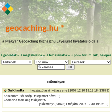
geocaching.hu ®
a Magyar Geocaching Közhasznú Egyesület hivatalos oldala
+
geoládák
~
+
megtalálások
~
+
felhasználók
~
+
poi
~
fórum
FAQ
belépés
Előzmények
GulKhanRa
hozzászólásai
|
válasz erre
| 2007.12.30 19:13:18 (23879)
Köszönöm...téll szép...föleg most hóval...:)
Csak ez a maki alig talál jelet:S
[
előzmény
: (23878) Erdőjáró, 2007.12.30 19:05:19]