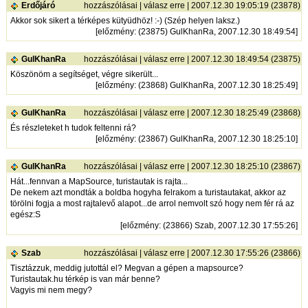
Erdőjáró
hozzászólásai
|
válasz erre
| 2007.12.30 19:05:19 (23878)
Akkor sok sikert a térképes kütyüdhöz! :-) (Szép helyen laksz.)
[
előzmény
: (23875) GulKhanRa, 2007.12.30 18:49:54]
GulKhanRa
hozzászólásai
|
válasz erre
| 2007.12.30 18:49:54 (23875)
Köszönöm a segítséget, végre sikerült...
[
előzmény
: (23868) GulKhanRa, 2007.12.30 18:25:49]
GulKhanRa
hozzászólásai
|
válasz erre
| 2007.12.30 18:25:49 (23868)
És részleteket h tudok feltenni rá?
[
előzmény
: (23867) GulKhanRa, 2007.12.30 18:25:10]
GulKhanRa
hozzászólásai
|
válasz erre
| 2007.12.30 18:25:10 (23867)
Hát...fennvan a MapSource, turistautak is rajta...
De nekem azt mondták a boldba hogyha felrakom a turistautakat, akkor az
törölni fogja a most rajtalevő alapot...de arrol nemvolt szó hogy nem fér rá az
egész:S
[
előzmény
: (23866) Szab, 2007.12.30 17:55:26]
Szab
hozzászólásai
|
válasz erre
| 2007.12.30 17:55:26 (23866)
Tisztázzuk, meddig jutottál el? Megvan a gépen a mapsource?
Turistautak.hu térkép is van már benne?
Vagyis mi nem megy?