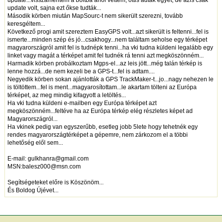
update volt, sajna ezt őkse tudták...
Második körben miután MapSourc-t nem sikerült szerezni, tovább
keresgéltem...
Következő progi amit szereztem EasyGPS volt...azt sikerült is feltenni...fel is
ismerte...minden szép és jó...csakhogy...nem találtam seholse egy térképet
magyarországról amit fel is tudnépk tenni...ha vki tudna küldeni legalább egy
linket vagy magát a térképet amit fel tudnék rá tenni azt megköszönném...
Harmadik körben probálkoztam Mgps-el...az leis jött...még talán térkép is
lenne hozzá...de nem kezeli be a GPS-t...fel is adtam....
Negyedik körben sokan ajánlották a GPS TrackMaker-t...jo...nagy nehezen le
is töltöttem...fel is ment...magyarosítottam...le akartam tölteni az Európa
térképet, az meg mindig kifagyott a letöltés...
Ha vki tudna küldeni e-mailben egy Európa térképet azt
megköszönném...feltéve ha az Európa térkép elég részletes képet ad
Magyarországról...
Ha vkinek pedig van egyszerűbb, esetleg jobb 5lete hogy tehetnék egy
rendes magyarországtérképet a gépemre, nem zárkozom el a többi
lehetőség elől sem...
E-mail: gulkhanra@gmail.com
MSN:balesz000@msn.com
Segítségeteket előre is Köszönöm...
És Boldog Újévet...