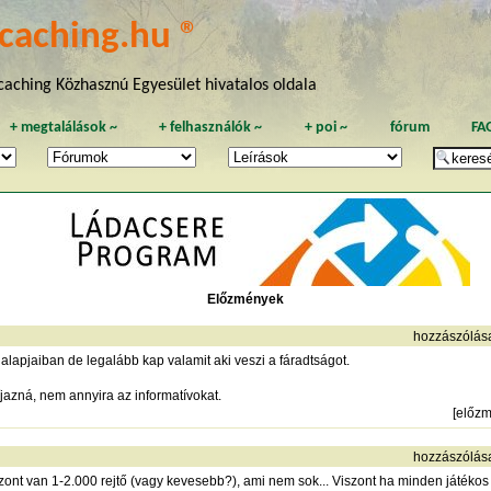
caching.hu ®
aching Közhasznú Egyesület hivatalos oldala
+
megtalálások
~
+
felhasználók
~
+
poi
~
fórum
FA
Előzmények
hozzászólás
alapjaiban de legalább kap valamit aki veszi a fáradtságot.
jazná, nem annyira az informatívokat.
[
előz
hozzászólás
ont van 1-2.000 rejtő (vagy kevesebb?), ami nem sok... Viszont ha minden játékos