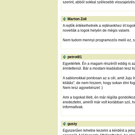
szerint, abból sokkal szélesebb visszajelzés
Marton Zoli
A rejtők értékelhetnék a rejtéseikhez írt l
novellák a logok helyén de mégis valami.
Nem tudom mennyi programozós meló ez, szó
petrot81
Egyetértek. Én a magam részéről eddig is az
érintetlenül. Bár a mostani kiadásban lesz k
A sablonokkal pontosan az a cél, amit Juju ír
kilátás", de nem hiszem, hogy sokan élni fo
Nem lesz agysebészet :)
Ami a logokat illeti, én már régóta gondolkoz
eredeztetni, amiről már volt korábban szó, 
informatívak.
gusty
Egyszerűen lehetne kezelni a kérdést a jelsz