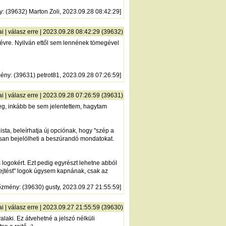
y
: (39632) Marton Zoli, 2023.09.28 08:42:29]
ai
|
válasz erre
| 2023.09.28 08:42:29 (39632)
ő évre. Nyilván ettől sem lennének tömegével
mény
: (39631) petrot81, 2023.09.28 07:26:59]
ai
|
válasz erre
| 2023.09.28 07:26:59 (39631)
meg, inkább be sem jelentettem, hagytam
ista, beleírhatja új opciónak, hogy "szép a
orsan bejelölheti a beszúrandó mondatokat.
s logokért. Ezt pedig egyrészt lehetne abból
rejtést" logok úgysem kapnának, csak az
őzmény
: (39630) gusty, 2023.09.27 21:55:59]
ai
|
válasz erre
| 2023.09.27 21:55:59 (39630)
laki. Ez átvehetné a jelszó nélküli