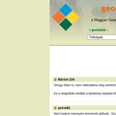
geo
a Magyar Geoc
+
geoládák
~
Marton Zoli
Ahogy írtam is, nem változtatna meg semmit 
Ez a megoldás inkább a tartalmas logokat dí
petrot81
Nem tudom mennyire lennének aktívak.. Visz