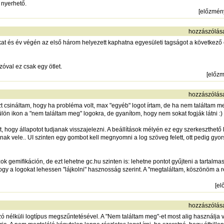
 nyerhető.
[
előzmén
hozzászólás
ogokat és év végén az első három helyezett kaphatna egyesületi tagságot a következ
val ez csak egy ötlet.
[
előz
hozzászólás
t csináltam, hogy ha probléma volt, max "egyéb" logot írtam, de ha nem találtam 
ülön ikon a "nem találtam meg" logokra, de gyanítom, hogy nem sokat fogják látni :)
t, hogy állapotot tudjanak visszajelezni. A beállítások mélyén ez egy szerkeszthető l
gnak vele.. UI szinten egy gombot kell megnyomni a log szöveg felett, ott pedig gy
ok gemifikáción, de ezt lehetne gc.hu szinten is: lehetne pontot gyűjteni a tartalma
hogy a logokat lehessen "lájkolni" hasznosság szerint. A "megtaláltam, köszönöm a 
[
el
hozzászólás
ó nélküli logtípus megszűntetésével. A "Nem találtam meg"-et most alig használja va