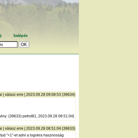
Q
belépés
ai
|
válasz erre
| 2023.09.28 09:08:53 (39634)
mény
: (39633) petrot81, 2023.09.28 08:51:04]
ai
|
válasz erre
| 2023.09.28 08:51:04 (39633)
 tud "+1"-et adni a logokra hasznosság