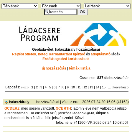
Geoláda-élet, halaszkiraly hozzászólásai
Rejtési ötletek
,
beteg
,
karbantartást igénylő
és
adoptálható
ládák
Erdőlátogatási korlátozások
új hozzászólás
|
témák listája
Összesen:
837 db
hozzászólás
Lapozás:
|
1
|
|
|
|
|
|
|
|
|
|
|
|
|
|
| ... |
előző
2
3
4
5
6
7
8
9
10
11
12
13
14
15
következő
halaszkiraly
hozzászólásai
|
válasz erre
| 2026.07.24 20:15:06 (41163)
GCDERZ
: még sosem változott,
GCBRTH
: látom 9 éve nem változott a jelszó
a rendszerben. Ha elküldöd az új jelszót a ladadoki@-ra, átírjuk a
rendszerbelit is a fiolába felírt jelszó szerint. Köszi
[
előzmény
: (41160) VP, 2026.07.24 10:08:50]