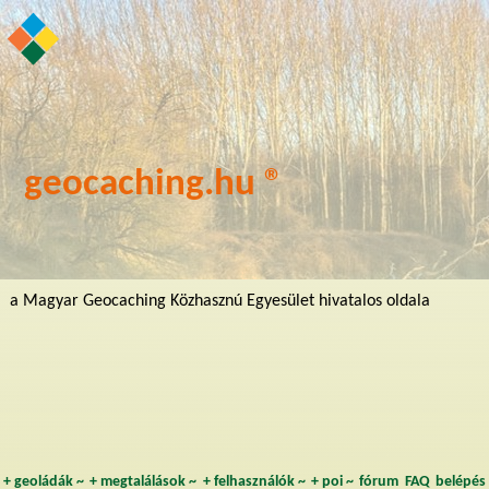
geocaching.hu ®
a Magyar Geocaching Közhasznú Egyesület hivatalos oldala
+
geoládák
~
+
megtalálások
~
+
felhasználók
~
+
poi
~
fórum
FAQ
belépés