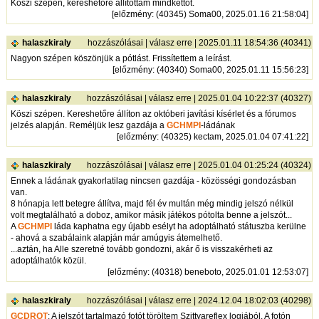
Köszi szépen, kereshetőre állítottam mindkettőt.
[
előzmény
: (40345) Soma00, 2025.01.16 21:58:04]
halaszkiraly
hozzászólásai
|
válasz erre
| 2025.01.11 18:54:36 (40341)
Nagyon szépen köszönjük a pótlást. Frissítettem a leírást.
[
előzmény
: (40340) Soma00, 2025.01.11 15:56:23]
halaszkiraly
hozzászólásai
|
válasz erre
| 2025.01.04 10:22:37 (40327)
Köszi szépen. Kereshetőre állíton az októberi javítási kísérlet és a fórumos
jelzés alapján. Reméljük lesz gazdája a
GCHMPI
-ládának
[
előzmény
: (40325) kectam, 2025.01.04 07:41:22]
halaszkiraly
hozzászólásai
|
válasz erre
| 2025.01.04 01:25:24 (40324)
Ennek a ládának gyakorlatilag nincsen gazdája - közösségi gondozásban
van.
8 hónapja lett betegre állítva, majd fél év multán még mindig jelszó nélkül
volt megtalálható a doboz, amikor másik játékos pótolta benne a jelszót...
A
GCHMPI
láda kaphatna egy újabb esélyt ha adoptálható státuszba kerülne
- ahová a szabálaink alapján már amúgyis átemelhető.
...aztán, ha Alle szeretné tovább gondozni, akár ő is visszakérheti az
adoptálhatók közül.
[
előzmény
: (40318) beneboto, 2025.01.01 12:53:07]
halaszkiraly
hozzászólásai
|
válasz erre
| 2024.12.04 18:02:03 (40298)
GCDROT
: A jelszót tartalmazó fotót töröltem Szittyareflex logjából. A fotón