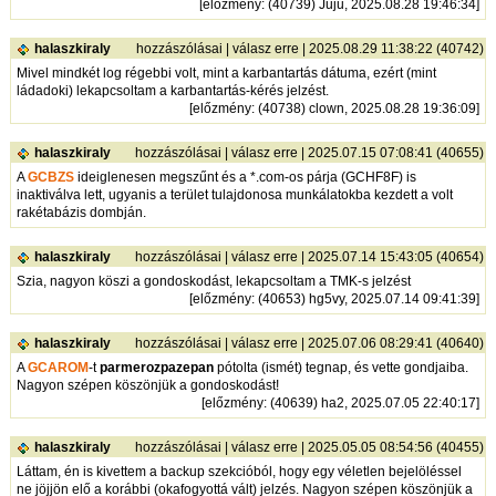
[
előzmény
: (40739) Juju, 2025.08.28 19:46:34]
halaszkiraly
hozzászólásai
|
válasz erre
| 2025.08.29 11:38:22 (40742)
Mivel mindkét log régebbi volt, mint a karbantartás dátuma, ezért (mint
ládadoki) lekapcsoltam a karbantartás-kérés jelzést.
[
előzmény
: (40738) clown, 2025.08.28 19:36:09]
halaszkiraly
hozzászólásai
|
válasz erre
| 2025.07.15 07:08:41 (40655)
A
GCBZS
ideiglenesen megszűnt és a *.com-os párja (GCHF8F) is
inaktiválva lett, ugyanis a terület tulajdonosa munkálatokba kezdett a volt
rakétabázis dombján.
halaszkiraly
hozzászólásai
|
válasz erre
| 2025.07.14 15:43:05 (40654)
Szia, nagyon köszi a gondoskodást, lekapcsoltam a TMK-s jelzést
[
előzmény
: (40653) hg5vy, 2025.07.14 09:41:39]
halaszkiraly
hozzászólásai
|
válasz erre
| 2025.07.06 08:29:41 (40640)
A
GCAROM
-t
parmerozpazepan
pótolta (ismét) tegnap, és vette gondjaiba.
Nagyon szépen köszönjük a gondoskodást!
[
előzmény
: (40639) ha2, 2025.07.05 22:40:17]
halaszkiraly
hozzászólásai
|
válasz erre
| 2025.05.05 08:54:56 (40455)
Láttam, én is kivettem a backup szekcióból, hogy egy véletlen bejelöléssel
ne jöjjön elő a korábbi (okafogyottá vált) jelzés. Nagyon szépen köszönjük a