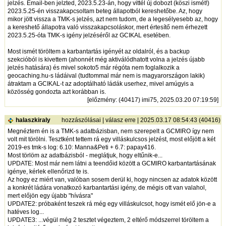
jelzés. Email-ben jelzted, 2023.5.23-án, hogy vittél új dobozt (köszi ismét!)
2023.5.25-én visszakapcsoltam beteg állapotból kereshetőbe. Az, hogy
mikor jött vissza a TMK-s jelzés, azt nem tudom, de a legesélyesebb az, hogy
a kereshető állapotra való visszakapcsoláskor, mert értesítő nem érhezett
2023.5.25-óta TMK-s igény jelzéséről az GCIKAL esetében.
Most ismét töröltem a karbantartás igényét az oldalról, és a backup
szekcióból is kivettem (ahonnét még aktiválódhatott volna a jelzés újabb
jelzés hatására) és mivel sokoto5 már régóta nem foglalkozik a
geocaching.hu-s ládáival (tudtommal már nem is magyarországon lakik)
átraktam a GCIKAL-t az adoptálható ládák userhez, mivel amúgyis a
közösség gondozta azt korábban is.
[
előzmény
: (40417) imi75, 2025.03.20 07:19:59]
halaszkiraly
hozzászólásai
|
válasz erre
| 2025.03.17 08:54:43 (40416)
Megnéztem én is a TMK-s adatbázisban, nem szerepelt a GCMIRO így nem
volt mit törölni. Tesztként tettem rá egy villáskulcsos jelzést, most előjött a két
2019-es tmk-s log: 6.10: Manna&Peti + 6.7: papay416.
Most törlöm az adatbázisból - meglátjuk, hogy eltűnik-e...
UPDATE: Most már nem látni a teendőid között a GCMIRO karbantartásának
igénye, kérlek ellenőrizd te is.
Az hogy ez miért van, valóban sosem derül ki, hogy nincsen az adatok között
a konkrét ládára vonatkozó karbantartási igény, de mégis ott van valahol,
mert előjön egy újabb "hívásra"
UPDATE2: próbaként teszek rá még egy villáskulcsot, hogy ismét elő jön-e a
hatéves log...
UPDATE3: ...végül még 2 tesztet végeztem, 2 eltérő módszerrel töröltem a