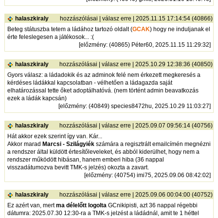
halaszkiraly
hozzászólásai
|
válasz erre
| 2025.11.15 17:14:54 (40866)
Beteg státuszba tetem a ládához tartozó oldalt (
GCAK
) hogy ne induljanak el
érte feleslegesen a játékosok... :(
[
előzmény
: (40865) Péter60, 2025.11.15 11:29:32]
halaszkiraly
hozzászólásai
|
válasz erre
| 2025.10.29 12:38:36 (40850)
Gyors válasz: a ládadokik és az adminok felé nem érkezett megkeresés a
kérdéses ládákkal kapcsolatban - vélhetően a ládagazda saját
elhatározással tette őket adoptálhatóvá. (nem történt admin beavatkozás
ezek a ládák kapcsán)
[
előzmény
: (40849) species8472hu, 2025.10.29 11:03:27]
halaszkiraly
hozzászólásai
|
válasz erre
| 2025.09.07 09:56:14 (40756)
Hát akkor ezek szerint így van. Kár...
Akkor marad
Marcsi - Szilágyiék
számára a regisztrált emailcímén megnézni
a rendszer által küldött értesítőleveleket, és abból kiderülhet, hogy nem a
rendszer működött hibásan, hanem emberi hiba (36 nappal
visszadátumozva bevitt TMK-s jelzés) okozta a zavart.
[
előzmény
: (40754) imi75, 2025.09.06 08:42:02]
halaszkiraly
hozzászólásai
|
válasz erre
| 2025.09.06 00:04:00 (40752)
Ez azért van, mert
ma délelőtt logolta
GCnikipisti, azt 36 nappal régebbi
dátumra: 2025.07.30 12:30-ra a TMK-s jelzést a ládádnál, amit te 1 héttel