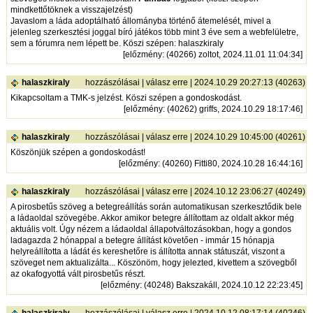
mindkettőtöknek a visszajelzést)
Javaslom a láda adoptálható állományba történő átemelését, mivel a
jelenleg szerkesztési joggal bíró játékos több mint 3 éve sem a webfelületre,
sem a fórumra nem lépett be. Köszi szépen: halaszkiraly
[
előzmény
: (40266) zoltot, 2024.11.01 11:04:34]
halaszkiraly
hozzászólásai
|
válasz erre
| 2024.10.29 20:27:13 (40263)
Kikapcsoltam a TMK-s jelzést. Köszi szépen a gondoskodást.
[
előzmény
: (40262) griffs, 2024.10.29 18:17:46]
halaszkiraly
hozzászólásai
|
válasz erre
| 2024.10.29 10:45:00 (40261)
Köszönjük szépen a gondoskodást!
[
előzmény
: (40260) Fitti80, 2024.10.28 16:44:16]
halaszkiraly
hozzászólásai
|
válasz erre
| 2024.10.12 23:06:27 (40249)
A pirosbetűs szöveg a betegreállítás során automatikusan szerkesztődik bele
a ládaoldal szövegébe. Akkor amikor betegre állítottam az oldalt akkor még
aktuális volt. Úgy nézem a ládaoldal állapotváltozásokban, hogy a gondos
ladagazda 2 hónappal a betegre állítást követően - immár 15 hónapja
helyreállította a ládát és kereshetőre is állította annak státuszát, viszont a
szöveget nem aktualizálta... Köszönöm, hogy jelezted, kivettem a szövegből
az okafogyottá vált pirosbetűs részt.
[
előzmény
: (40248) Bakszakáll, 2024.10.12 22:23:45]