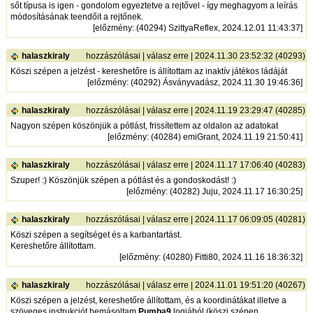
sőt típusa is igen - gondolom egyeztetve a rejtővel - így meghagyom a leírás
módosításának teendőit a rejtőnek.
[
előzmény
: (40294) SzittyaReflex, 2024.12.01 11:43:37]
halaszkiraly
hozzászólásai
|
válasz erre
| 2024.11.30 23:52:32 (40293)
Köszi szépen a jelzést - kereshetőre is állítottam az inaktív játékos ládáját
[
előzmény
: (40292) Ásványvadász, 2024.11.30 19:46:36]
halaszkiraly
hozzászólásai
|
válasz erre
| 2024.11.19 23:29:47 (40285)
Nagyon szépen köszönjük a pótlást, frissítettem az oldalon az adatokat
[
előzmény
: (40284) emiGrant, 2024.11.19 21:50:41]
halaszkiraly
hozzászólásai
|
válasz erre
| 2024.11.17 17:06:40 (40283)
Szuper! :) Köszönjük szépen a pótlást és a gondoskodást! :)
[
előzmény
: (40282) Juju, 2024.11.17 16:30:25]
halaszkiraly
hozzászólásai
|
válasz erre
| 2024.11.17 06:09:05 (40281)
Köszi szépen a segítséget és a karbantartást.
Kereshetőre állítottam.
[
előzmény
: (40280) Fitti80, 2024.11.16 18:36:32]
halaszkiraly
hozzászólásai
|
válasz erre
| 2024.11.01 19:51:20 (40267)
Köszi szépen a jelzést, kereshetőre állítottam, és a koordinátákat illetve a
szöveges instrukciót bemásoltam
Pumba9
logjából (köszi szépen