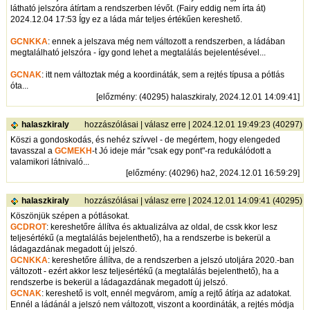
látható jelszóra átírtam a rendszerben lévőt. (Fairy eddig nem írta át)
2024.12.04 17:53 Így ez a láda már teljes értékűen kereshető.
GCNKKA
: ennek a jelszava még nem változott a rendszerben, a ládában
megtalálható jelszóra - így gond lehet a megtalálás bejelentésével...
GCNAK
: itt nem változtak még a koordináták, sem a rejtés típusa a pótlás
óta...
[
előzmény
: (40295) halaszkiraly, 2024.12.01 14:09:41]
halaszkiraly
hozzászólásai
|
válasz erre
| 2024.12.01 19:49:23 (40297)
Köszi a gondoskodás, és nehéz szívvel - de megértem, hogy elengeded
tavasszal a
GCMEKH
-t Jó ideje már "csak egy pont"-ra redukálódott a
valamikori látnivaló...
[
előzmény
: (40296) ha2, 2024.12.01 16:59:29]
halaszkiraly
hozzászólásai
|
válasz erre
| 2024.12.01 14:09:41 (40295)
Köszönjük szépen a pótlásokat.
GCDROT
: kereshetőre állítva és aktualizálva az oldal, de cssk kkor lesz
teljesértékű (a megtalálás bejelenthető), ha a rendszerbe is bekerül a
ládagazdának megadott új jelszó.
GCNKKA
: kereshetőre állítva, de a rendszerben a jelszó utoljára 2020.-ban
változott - ezért akkor lesz teljesértékű (a megtalálás bejelenthető), ha a
rendszerbe is bekerül a ládagazdának megadott új jelszó.
GCNAK
: kereshető is volt, ennél megvárom, amíg a rejtő átírja az adatokat.
Ennél a ládánál a jelszó nem változott, viszont a koordináták, a rejtés módja