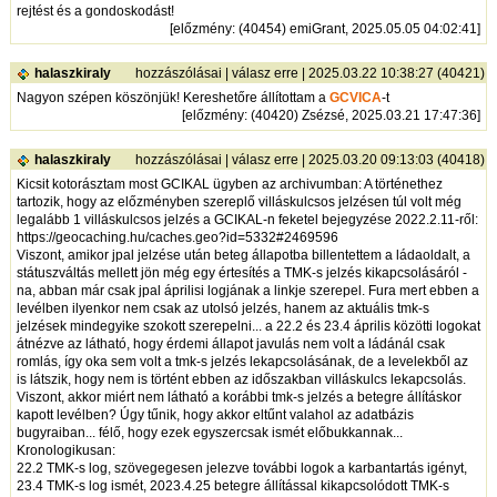
rejtést és a gondoskodást!
[
előzmény
: (40454) emiGrant, 2025.05.05 04:02:41]
halaszkiraly
hozzászólásai
|
válasz erre
| 2025.03.22 10:38:27 (40421)
Nagyon szépen köszönjük! Kereshetőre állítottam a
GCVICA
-t
[
előzmény
: (40420) Zsézsé, 2025.03.21 17:47:36]
halaszkiraly
hozzászólásai
|
válasz erre
| 2025.03.20 09:13:03 (40418)
Kicsit kotorásztam most GCIKAL ügyben az archivumban: A történethez
tartozik, hogy az előzményben szereplő villáskulcsos jelzésen túl volt még
legalább 1 villáskulcsos jelzés a GCIKAL-n feketel bejegyzése 2022.2.11-ről:
https://geocaching.hu/caches.geo?id=5332#2469596
Viszont, amikor jpal jelzése után beteg állapotba billentettem a ládaoldalt, a
státuszváltás mellett jön még egy értesítés a TMK-s jelzés kikapcsolásáról -
na, abban már csak jpal áprilisi logjának a linkje szerepel. Fura mert ebben a
levélben ilyenkor nem csak az utolsó jelzés, hanem az aktuális tmk-s
jelzések mindegyike szokott szerepelni... a 22.2 és 23.4 április közötti logokat
átnézve az látható, hogy érdemi állapot javulás nem volt a ládánál csak
romlás, így oka sem volt a tmk-s jelzés lekapcsolásának, de a levelekből az
is látszik, hogy nem is történt ebben az időszakban villáskulcs lekapcsolás.
Viszont, akkor miért nem látható a korábbi tmk-s jelzés a betegre állításkor
kapott levélben? Úgy tűnik, hogy akkor eltűnt valahol az adatbázis
bugyraiban... félő, hogy ezek egyszercsak ismét előbukkannak...
Kronologikusan:
22.2 TMK-s log, szövegegesen jelezve további logok a karbantartás igényt,
23.4 TMK-s log ismét, 2023.4.25 betegre állítással kikapcsolódott TMK-s