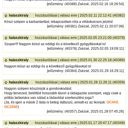
[
előzmény
: (40388) Zsézsé, 2025.02.16 18:28:54]
halaszkiraly
hozzászólásai
|
válasz erre
| 2025.02.11 22:12:41 (40382)
Köszi szépen a karbantartást, lekapcsoltam róla a villáskulcsos jelzést
[
előzmény
: (40381) Zsézsé, 2025.02.11 20:07:06]
halaszkiraly
hozzászólásai
|
válasz erre
| 2025.02.05 23:21:00 (40379)
Szuper!!! Nagyon köszi az eddigi és a következő gyógyításokat is!
[
előzmény
: (40378) Zsézsé, 2025.02.05 19:09:11]
halaszkiraly
hozzászólásai
|
válasz erre
| 2025.01.30 22:25:18 (40366)
Nagyon köszi az eddigi és a következő gyógyításokat is!
[
előzmény
: (40364) Zsézsé, 2025.01.29 16:29:11]
halaszkiraly
hozzászólásai
|
válasz erre
| 2025.01.28 11:26:11 (40359)
Nagyon szépen köszönjük a gondoskodást.
Hogy tervezed, betöltöd hosszabb távon a ládagazda szerepet, vagy csak a
pótlás tartamára van nálad a ládaoldal szerkesztési joga?
(Ja, és igen a másik 2 láda is beteg státuszú, amiatt ez az ikonjuk:
GCHHf
,
GC200E
)
[
előzmény
: (40357) Zsézsé, 2025.01.28 07:45:26]
halaszkiraly
hozzászólásai
|
válasz erre
| 2025.01.17 20:47:17 (40348)