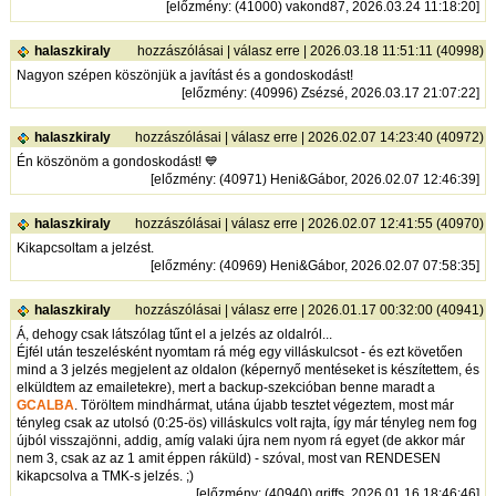
[
előzmény
: (41000) vakond87, 2026.03.24 11:18:20]
halaszkiraly
hozzászólásai
|
válasz erre
| 2026.03.18 11:51:11 (40998)
Nagyon szépen köszönjük a javítást és a gondoskodást!
[
előzmény
: (40996) Zsézsé, 2026.03.17 21:07:22]
halaszkiraly
hozzászólásai
|
válasz erre
| 2026.02.07 14:23:40 (40972)
Én köszönöm a gondoskodást! 💙
[
előzmény
: (40971) Heni&Gábor, 2026.02.07 12:46:39]
halaszkiraly
hozzászólásai
|
válasz erre
| 2026.02.07 12:41:55 (40970)
Kikapcsoltam a jelzést.
[
előzmény
: (40969) Heni&Gábor, 2026.02.07 07:58:35]
halaszkiraly
hozzászólásai
|
válasz erre
| 2026.01.17 00:32:00 (40941)
Á, dehogy csak látszólag tűnt el a jelzés az oldalról...
Éjfél után teszelésként nyomtam rá még egy villáskulcsot - és ezt követően
mind a 3 jelzés megjelent az oldalon (képernyő mentéseket is készítettem, és
elküldtem az emailetekre), mert a backup-szekcióban benne maradt a
GCALBA
. Töröltem mindhármat, utána újabb tesztet végeztem, most már
tényleg csak az utolsó (0:25-ös) villáskulcs volt rajta, így már tényleg nem fog
újból visszajönni, addig, amíg valaki újra nem nyom rá egyet (de akkor már
nem 3, csak az az 1 amit éppen ráküld) - szóval, most van RENDESEN
kikapcsolva a TMK-s jelzés. ;)
[
előzmény
: (40940) griffs, 2026.01.16 18:46:46]