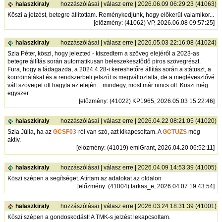
halaszkiraly
hozzászólásai
|
válasz erre
| 2026.06.09 06:29:23 (41063)
Köszi a jelzést, betegre állítottam. Reménykedjünk, hogy előkerül valamikor...
[
előzmény
: (41062) VP, 2026.06.08 09:57:25]
halaszkiraly
hozzászólásai
|
válasz erre
| 2026.05.03 22:16:08 (41024)
Szia Péter, köszi, hogy jelezted - kiszedtem a szöveg elejéről a 2023-as
betegre állítás során automatikusan beleszekesztődő piros szövegrészt.
Fura, hogy a ládagazda, a 2024.4.28-i kereshetőre állítás során a státuszt, a
koordinátákat és a rendszerbeli jelszót is megváltoztatta, de a megtévesztővé
vált szöveget ott hagyta az elején... mindegy, most már nincs ott. Köszi még
egyszer
[
előzmény
: (41022) KP1965, 2026.05.03 15:22:46]
halaszkiraly
hozzászólásai
|
válasz erre
| 2026.04.22 08:21:05 (41020)
Szia Júlia, ha az
GCSF03
-ról van szó, azt kikapcsoltam. A
GCTUZS
még
aktív.
[
előzmény
: (41019) emiGrant, 2026.04.20 06:52:11]
halaszkiraly
hozzászólásai
|
válasz erre
| 2026.04.09 14:53:39 (41005)
Köszi szépen a segítséget. Atírtam az adatokat az oldalon
[
előzmény
: (41004) farkas_e, 2026.04.07 19:43:54]
halaszkiraly
hozzászólásai
|
válasz erre
| 2026.03.24 18:31:39 (41001)
Köszi szépen a gondoskodást! A TMK-s jelzést lekapcsoltam.