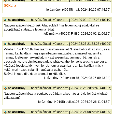
halaszkiraly
hozzászólásai
|
válasz erre
| 2024.10.12 08:17:14 (40246)
GCKaha
[
előzmény
: (40245) ha2, 2024.10.12 07:44:59]
halaszkiraly
hozzászólásai
|
válasz erre
| 2024.09.02 17:47:28 (40210)
Nagyon szépen köszönjük. A ládaoldalt frissítettem az új adatokkal és
adoptálható státuszba tettem a ládát.
[
előzmény
: (40209) Fitti80, 2024.09.02 11:06:35]
halaszkiraly
hozzászólásai
|
válasz erre
| 2024.08.26 21:33:28 (40199)
Valóban. "J&J" 40187 hozzászólásában említett 3 levélből csak az elsőt, és a
harmadikat találtam meg a gmail-spam mappában, a másodikat, amit a
harmadik előzményeként látom - azt sosem kaptam meg, bár annak a
geocaching.hu-s cím lett megadva, tehát valahol lenyelte a gc.hu szerver a
középső levelet... könnyen lehet, hogy a spamba is amiatt került a másik
kettő, mert hozott valamit magával a gc.hu-ról...
Szóval inkább direktben a gmail-re küldjétek.
[
előzmény
: (40194) imi75, 2024.08.26 09:43:14]
halaszkiraly
hozzászólásai
|
válasz erre
| 2024.08.26 20:58:43 (40197)
Nagyon szépen köszi a segítséget, átírtam a koo-t és a rövid leírást. A jelszó
változatlan?
[
előzmény
: (40195) police107, 2024.08.26 11:04:52]
halaszkiraly
hozzászólásai
|
válasz erre
| 2024.08.24 08:58:06 (40189)