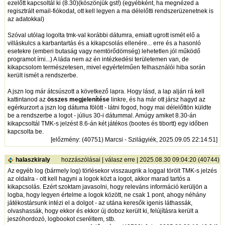
ezelőtt kapcsoltál ki (8.30)(köszönjük gst!) (egyébként, ha megnézed a
regisztrált email-fiókodat, ott kell legyen a ma délelőtti rendszerüzenetnek is
az adatokkal)
Szóval utólag logolta tmk-val korábbi dátumra, emiatt ugrott ismét elő a
villáskulcs a karbantartás és a kikapcsolás ellenére... erre és a hasonló
esetekre (emberi butaság vagy nemtörődömség) lehetetlen jól működő
programot írni...) A láda nem az én intézkedési területemen van, de
kikapcsolom természetesen, mivel egyértelműen felhasználói hiba során
került ismét a rendszerbe.
A jszn log már átcsúszott a következő lapra. Hogy lásd, a lap alján rá kell
kattintanod az
összes megjelenítése
linkre, és ha már ott jársz hagyd az
egérkurzort a jszn log dátuma fölött - látni fogod, hogy mai délelőttön küldte
be a rendszerbe a logot - július 30-i dátummal. Amúgy amiket 8.30-án
kikapcsoltál TMK-s jelzést 8.6-án két játékos (bootes és tibortt) egy időben
kapcsolta be.
[
előzmény
: (40751) Marcsi - Szilágyiék, 2025.09.05 22:14:51]
halaszkiraly
hozzászólásai
|
válasz erre
| 2025.08.30 09:04:20 (40744)
Az egyéb log (bármely log) törlésekor visszaugrik a loggal törölt TMK-s jelzés
az oldalra - ott kell hagyni a logok közt a logot, akkor marad tartós a
kikapcsolás. Ezért szoktam javasolni, hogy releváns információ kerüljön a
logba, hogy legyen értelme a logok között, ne csak 1 pont, ahogy néhány
játékostársunk intézi el a dolgot - az utána keresők igenis láthassák,
olvashassák, hogy ekkor és ekkor új doboz került ki, felújításra került a
jeszóhordozó, logbookot cseréltem, stb.