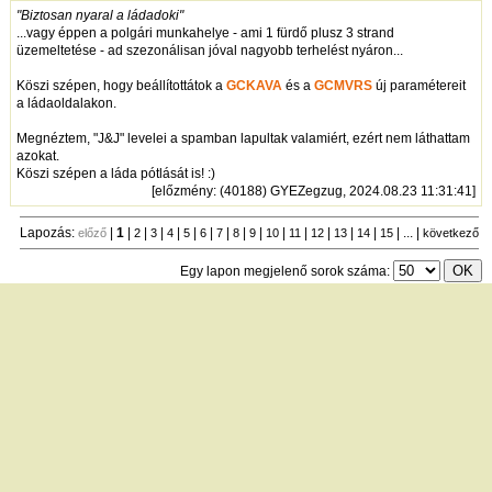
"Biztosan nyaral a ládadoki"
...vagy éppen a polgári munkahelye - ami 1 fürdő plusz 3 strand
üzemeltetése - ad szezonálisan jóval nagyobb terhelést nyáron...
Köszi szépen, hogy beállítottátok a
GCKAVA
és a
GCMVRS
új paramétereit
a ládaoldalakon.
Megnéztem, "J&J" levelei a spamban lapultak valamiért, ezért nem láthattam
azokat.
Köszi szépen a láda pótlását is! :)
[
előzmény
: (40188) GYEZegzug, 2024.08.23 11:31:41]
Lapozás:
|
1
|
|
|
|
|
|
|
|
|
|
|
|
|
|
| ... |
előző
2
3
4
5
6
7
8
9
10
11
12
13
14
15
következő
Egy lapon megjelenő sorok száma:
új hozzászólás
|
témák listája
Bejelentkezés
név:
jelszó:
tárolás
[
regisztráció
]
[
turistautak.hu
] [
hasznos apróságok
] [
jogi tudnivalók
]
[
e-mail
] [
impresszum
]