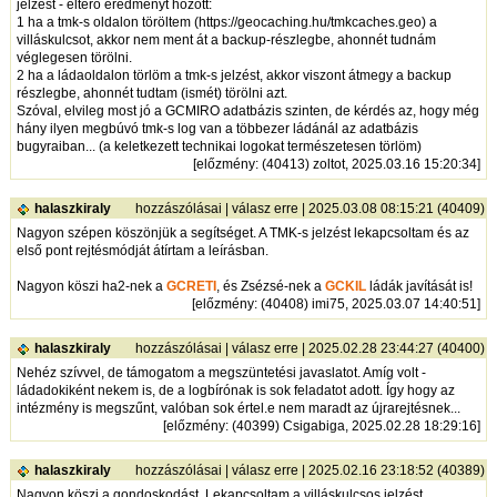
jelzést - eltérő eredményt hozott:
1 ha a tmk-s oldalon töröltem (
https://geocaching.hu/tmkcaches.geo
) a
villáskulcsot, akkor nem ment át a backup-részlegbe, ahonnét tudnám
véglegesen törölni.
2 ha a ládaoldalon törlöm a tmk-s jelzést, akkor viszont átmegy a backup
részlegbe, ahonnét tudtam (ismét) törölni azt.
Szóval, elvileg most jó a GCMIRO adatbázis szinten, de kérdés az, hogy még
hány ilyen megbúvó tmk-s log van a többezer ládánál az adatbázis
bugyraiban... (a keletkezett technikai logokat természetesen törlöm)
[
előzmény
: (40413) zoltot, 2025.03.16 15:20:34]
halaszkiraly
hozzászólásai
|
válasz erre
| 2025.03.08 08:15:21 (40409)
Nagyon szépen köszönjük a segítséget. A TMK-s jelzést lekapcsoltam és az
első pont rejtésmódját átírtam a leírásban.
Nagyon köszi ha2-nek a
GCRETI
, és Zsézsé-nek a
GCKIL
ládák javítását is!
[
előzmény
: (40408) imi75, 2025.03.07 14:40:51]
halaszkiraly
hozzászólásai
|
válasz erre
| 2025.02.28 23:44:27 (40400)
Nehéz szívvel, de támogatom a megszüntetési javaslatot. Amíg volt -
ládadokiként nekem is, de a logbírónak is sok feladatot adott. Így hogy az
intézmény is megszűnt, valóban sok értel.e nem maradt az újrarejtésnek...
[
előzmény
: (40399) Csigabiga, 2025.02.28 18:29:16]
halaszkiraly
hozzászólásai
|
válasz erre
| 2025.02.16 23:18:52 (40389)
Nagyon köszi a gondoskodást. Lekapcsoltam a villáskulcsos jelzést