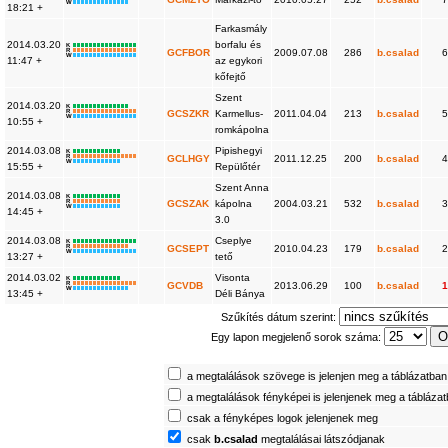
W
18:21 +
Farkasmály
2014.03.20
borfalu és
K
R
GCFBOR
2009.07.08
286
b.csalad
6
W
11:47 +
az egykori
kőfejtő
Szent
2014.03.20
K
R
GCSZKR
Karmellus-
2011.04.04
213
b.csalad
5
W
10:55 +
romkápolna
2014.03.08
Pipishegyi
K
R
GCLHGY
2011.12.25
200
b.csalad
4
W
15:55 +
Repülőtér
Szent Anna
2014.03.08
K
R
GCSZAK
kápolna
2004.03.21
532
b.csalad
3
W
14:45 +
3.0
2014.03.08
Cseplye
K
R
GCSEPT
2010.04.23
179
b.csalad
2
W
13:27 +
tető
2014.03.02
Visonta
K
R
GCVDB
2013.06.29
100
b.csalad
1
W
13:45 +
Déli Bánya
Szűkítés dátum szerint:
Egy lapon megjelenő sorok száma:
a megtalálások szövege is jelenjen meg a táblázatban
a megtalálások fényképei is jelenjenek meg a tábláza
csak a fényképes logok jelenjenek meg
csak
b.csalad
megtalálásai látszódjanak