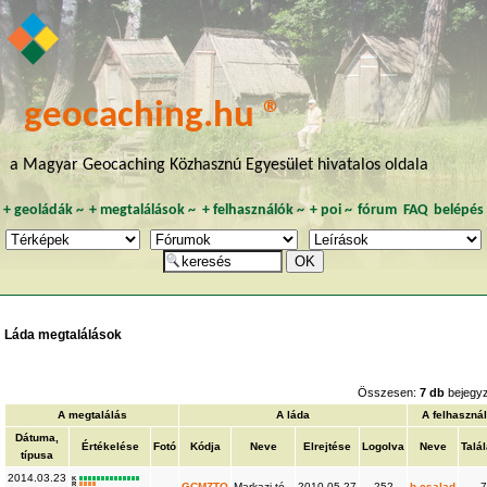
geocaching.hu ®
a Magyar Geocaching Közhasznú Egyesület hivatalos oldala
+
geoládák
~
+
megtalálások
~
+
felhasználók
~
+
poi
~
fórum
FAQ
belépés
Láda megtalálások
Összesen:
7 db
bejegy
A megtalálás
A láda
A felhaszná
Dátuma,
Értékelése
Fotó
Kódja
Neve
Elrejtése
Logolva
Neve
Talál
típusa
2014.03.23
K
R
GCMZTO
Markazi-tó
2010.05.27
252
b.csalad
7