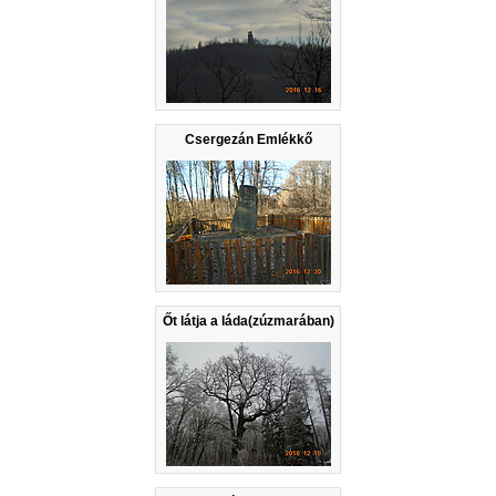
Csergezán Emlékkő
Őt látja a láda(zúzmarában)