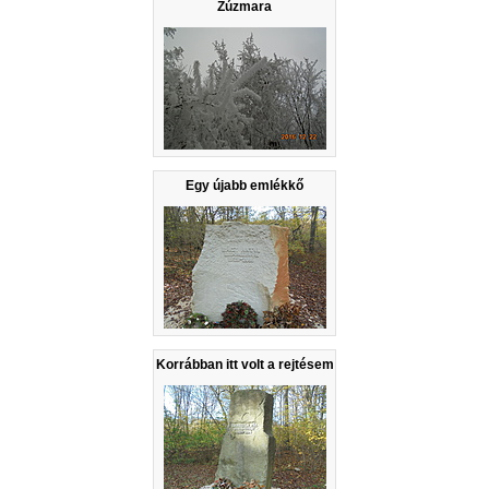
Zúzmara
Egy újabb emlékkő
Korrábban itt volt a rejtésem