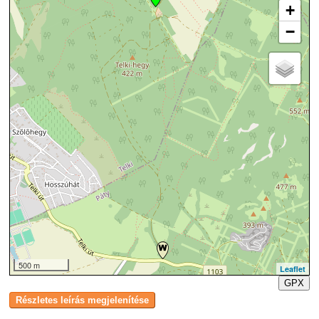
+
−
500 m
Leaflet
GPX