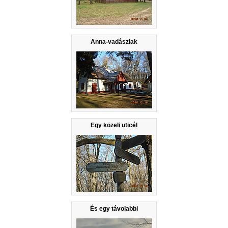
Anna-vadászlak
Egy közeli uticél
És egy távolabbi