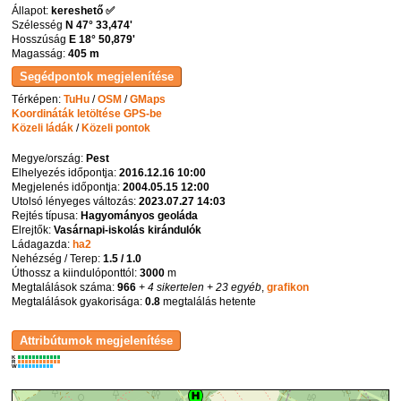
Állapot:
kereshető ✅
Szélesség
N 47° 33,474'
Hosszúság
E 18° 50,879'
Magasság:
405 m
Térképen:
TuHu
/
OSM
/
GMaps
Koordináták letöltése GPS-be
Közeli ládák
/
Közeli pontok
Megye/ország:
Pest
Elhelyezés időpontja:
2016.12.16 10:00
Megjelenés időpontja:
2004.05.15 12:00
Utolsó lényeges változás:
2023.07.27 14:03
Rejtés típusa:
Hagyományos geoláda
Elrejtők:
Vasárnapi-iskolás kirándulók
Ládagazda:
ha2
Nehézség / Terep:
1.5 / 1.0
Úthossz a kiindulóponttól:
3000
m
Megtalálások száma:
966
+ 4 sikertelen
+ 23 egyéb
,
grafikon
Megtalálások gyakorisága:
0.8
megtalálás hetente
K
R
W