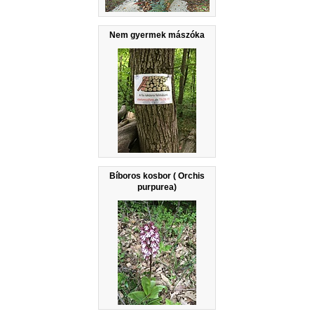
Nem gyermek mászóka
Bíboros kosbor ( Orchis
purpurea)