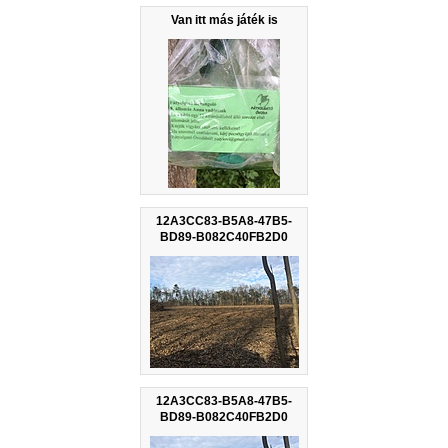
Van itt más játék is
12A3CC83-B5A8-47B5-
BD89-B082C40FB2D0
12A3CC83-B5A8-47B5-
BD89-B082C40FB2D0