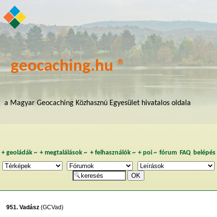
geocaching.hu ®
a Magyar Geocaching Közhasznú Egyesület hivatalos oldala
+
geoládák
~
+
megtalálások
~
+
felhasználók
~
+
poi
~
fórum
FAQ
belépés
951. Vadász
(GCVad)