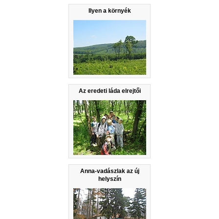
Ilyen a környék
Az eredeti láda elrejtői
Anna-vadászlak az új
helyszín