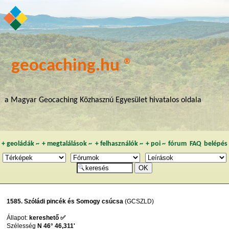
geocaching.hu ®
a Magyar Geocaching Közhasznú Egyesület hivatalos oldala
+
geoládák
~
+
megtalálások
~
+
felhasználók
~
+
poi
~
fórum
FAQ
belépés
1585. Szóládi pincék és Somogy csúcsa
(GCSZLD)
Állapot:
kereshető ✅
Szélesség
N 46° 46,311'