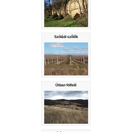
Szóládi szőlők
Útban fölfelé