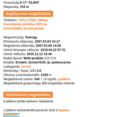
Hosszúság
E 17° 52,850'
Magasság:
316 m
Térképen:
TuHu
/
OSM
/
GMaps
Koordináták letöltése GPS-be
Közeli ládák
/
Közeli pontok
Megye/ország:
Somogy
Elhelyezés időpontja:
2007.03.04 10:17
Megjelenés időpontja:
2007.03.06 14:00
Utolsó lényeges változás:
2018.04.22 07:31
Utolsó változás:
2025.12.12 10:40
Rejtés típusa:
Multi geoláda
(
1H+1V
)
Elrejtők:
Eredeti: Zerind HUN, új: petheovacka
Ládagazda:
Zerind
Nehézség / Terep:
1.5 / 2.0
Úthossz a kiindulóponttól:
2100
m
Megtalálások száma:
540
+ 19 egyéb
,
grafikon
Megtalálások gyakorisága:
0.5
megtalálás hetente
1
játékos jelölte kedvenc ládájának
2 játékos karbantartást javasolt; lásd a
logokat
.
K
R
W