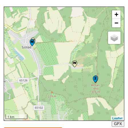
+
−
1 km
Leaflet
GPX