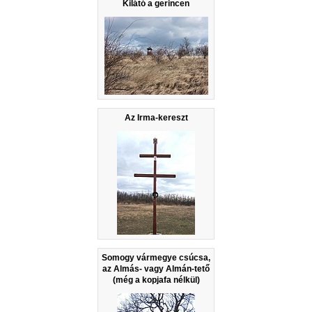
Kilátó a gerincen
Az Irma-kereszt
Somogy vármegye csúcsa,
az Almás- vagy Almán-tető
(még a kopjafa nélkül)