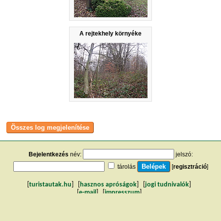
A rejtekhely környéke
Bejelentkezés
név:
jelszó:
tárolás
[
regisztráció
]
[
turistautak.hu
] [
hasznos apróságok
] [
jogi tudnivalók
]
[
e-mail
] [
impresszum
]