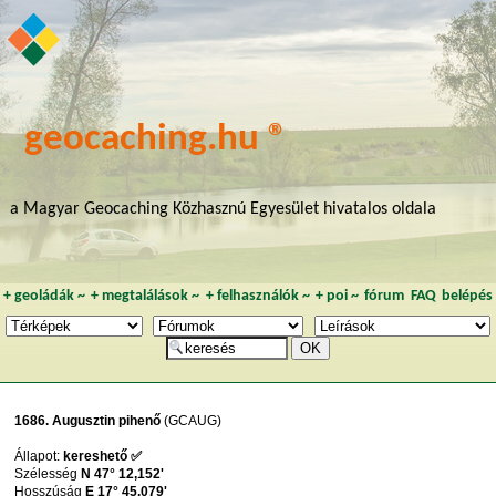
geocaching.hu ®
a Magyar Geocaching Közhasznú Egyesület hivatalos oldala
+
geoládák
~
+
megtalálások
~
+
felhasználók
~
+
poi
~
fórum
FAQ
belépés
1686. Augusztin pihenő
(GCAUG)
Állapot:
kereshető ✅
Szélesség
N 47° 12,152'
Hosszúság
E 17° 45,079'