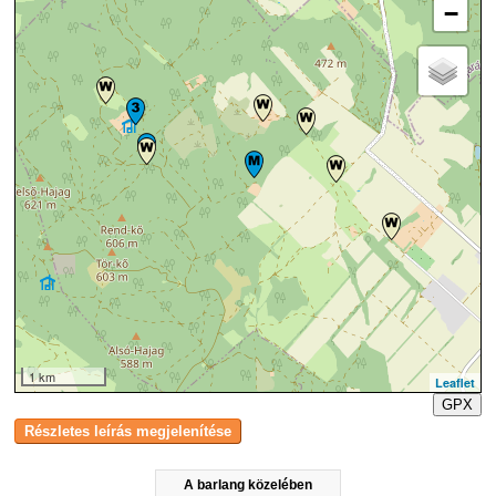
−
1 km
Leaflet
GPX
A barlang közelében