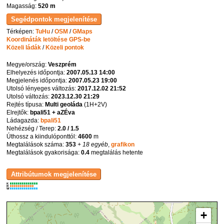
Magasság:
520 m
Térképen:
TuHu
/
OSM
/
GMaps
Koordináták letöltése GPS-be
Közeli ládák
/
Közeli pontok
Megye/ország:
Veszprém
Elhelyezés időpontja:
2007.05.13 14:00
Megjelenés időpontja:
2007.05.23 19:00
Utolsó lényeges változás:
2017.12.02 21:52
Utolsó változás:
2023.12.30 21:29
Rejtés típusa:
Multi geoláda
(
1H+2V
)
Elrejtők:
bpali51 + aZÉva
Ládagazda:
bpali51
Nehézség / Terep:
2.0 / 1.5
Úthossz a kiindulóponttól:
4600
m
Megtalálások száma:
353
+ 18 egyéb
,
grafikon
Megtalálások gyakorisága:
0.4
megtalálás hetente
K
R
W
+